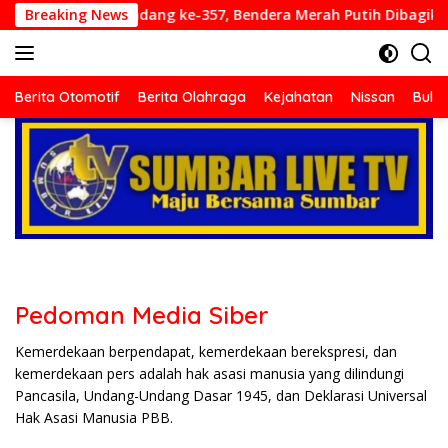
Langsung
hkan Gowes HJK Padang ke-357, Bendera Merah Putih Dibagikan
Breaking News
ke
konten
Berita
terkini
Berita Otomotif
Berita Olahraga
Kejahatan
Nissan
Bulut
dari
berbagai
sumber
di
indonesia
baik
dari
politik,
ekonomi
mapun
Pedoman Media Siber
budaya
serta
Kemerdekaan berpendapat, kemerdekaan berekspresi, dan
berita
kemerdekaan pers adalah hak asasi manusia yang dilindungi
terbaru
Pancasila, Undang-Undang Dasar 1945, dan Deklarasi Universal
lainnya
Hak Asasi Manusia PBB.
di