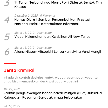
3
14 Tahun Terbunuhnya Munir, Polri Didesak Bentuk Tim
Khusus
4
Desember 2, 2025
0 Komentar
Humas Divre II Sumbar Persembahkan Prestasi
Nasional Melalui Keterbukaan Informasi
5
Maret 16, 2019
0 Komentar
Video: Kelemahan dan Kelebihan All New Terios
6
Maret 16, 2019
0 Komentar
Aliansi Nissan-Mitsubishi Luncurkan Livina Versi Mungil
Berita Kriminal
Ini adalah contoh deskripsi untuk widget recent post wpberita,
anda bisa memasukkan deskripsi pada widget ini.
Mei 27, 2026
Praktik penyelewengan bahan bakar minyak (BBM) subsidi di
Kabupaten Pasaman Barat akhirnya terbongkar
Juli 27, 2025