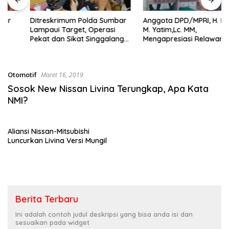
sumbar
tv
Ditreskrimum Polda Sumbar
Anggota DPD/MPRI, H. Muslim
live
Lampaui Target, Operasi
M. Yatim,Lc. MM,
Pekat dan Sikat Singgalang
Mengapresiasi Relawan KSB
2026 Catat Hasil Maksimal
Kota Padang salah satu
garda terdepan dalam
Bencana
Otomotif
Maret 16, 2019
Sosok New Nissan Livina Terungkap, Apa Kata
NMI?
Aliansi Nissan-Mitsubishi
Luncurkan Livina Versi Mungil
Berita Terbaru
Ini adalah contoh judul deskripsi yang bisa anda isi dan
sesuaikan pada widget