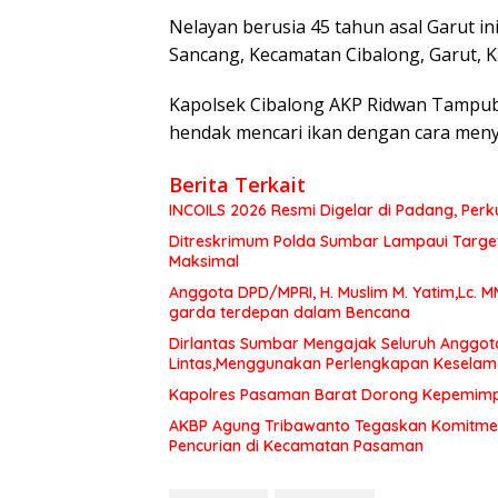
Nelayan berusia 45 tahun asal Garut ini
Sancang, Kecamatan Cibalong, Garut, Ka
Kapolsek Cibalong AKP Ridwan Tampu
hendak mencari ikan dengan cara men
Berita Terkait
INCOILS 2026 Resmi Digelar di Padang, Perku
Ditreskrimum Polda Sumbar Lampaui Target,
Maksimal
Anggota DPD/MPRI, H. Muslim M. Yatim,Lc. 
garda terdepan dalam Bencana
Dirlantas Sumbar Mengajak Seluruh Anggot
Lintas,Menggunakan Perlengkapan Kesela
Kapolres Pasaman Barat Dorong Kepemimpin
AKBP Agung Tribawanto Tegaskan Komitme
Pencurian di Kecamatan Pasaman