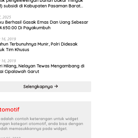
tik penyelewengan bahan bakar minyak
) subsidi di Kabupaten Pasaman Barat
rnya terbongkar
27, 2025
ku Berhasil Gasak Emas Dan Uang Sebesar
4.650.00 Di Payakumbuh
 16, 2019
ahun Terbunuhnya Munir, Polri Didesak
uk Tim Khusus
 16, 2019
ri Hilang, Nelayan Tewas Mengambang di
ai Cipalawah Garut
Selengkapnya
tomotif
i adalah contoh keterangan untuk widget
ngan kategori otomotif, anda bisa dengan
dah memasukkannya pada widget.