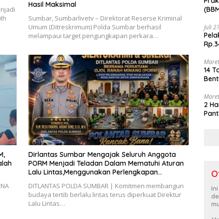
Prak
Hasil Maksimal
(BBM
njadi
akhi
6th
Sumbar, Sumbarlivetv – Direktorat Reserse Kriminal
Umum (Ditreskrimum) Polda Sumbar berhasil
Juli 
Pela
melampaui target pengungkapan perkara…
Rp.3
Maret
14 T
Bent
Maret
2 Ha
Pant
M,
Dirlantas Sumbar Mengajak Seluruh Anggota
alah
PORM Menjadi Teladan Dalam Mematuhi Aturan
Lalu Lintas,Menggunakan Perlengkapan
O
Keselamatan Berkendara
INA
DITLANTAS POLDA SUMBAR | Komitmen membangun
In
budaya tertib berlalu lintas terus diperkuat Direktur
de
Lalu Lintas…
mu