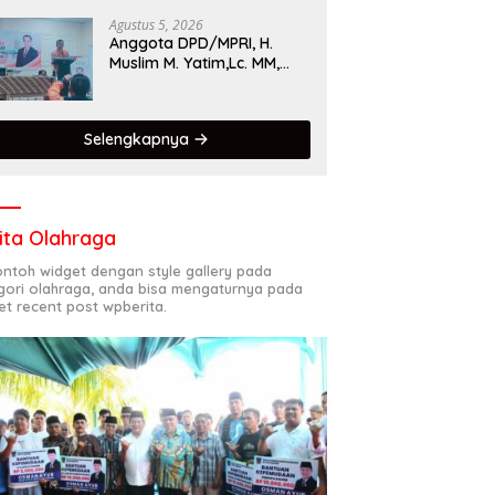
Singgalang 2026 Catat
Hasil Maksimal
Agustus 5, 2026
Anggota DPD/MPRI, H.
Muslim M. Yatim,Lc. MM,
Mengapresiasi Relawan
KSB Kota Padang salah
satu garda terdepan
Selengkapnya
dalam Bencana
ita Olahraga
contoh widget dengan style gallery pada
gori olahraga, anda bisa mengaturnya pada
et recent post wpberita.