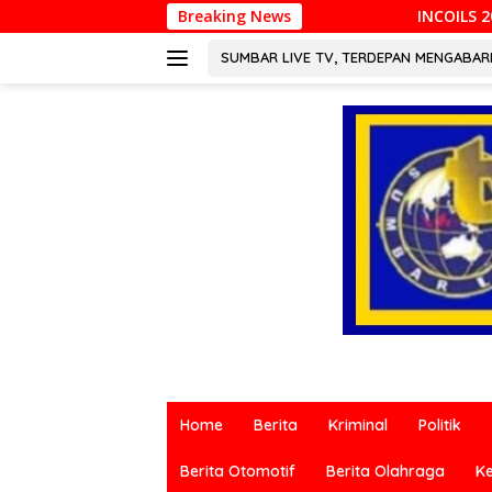
Langsung
Breaking News
INCOILS 2026 Resmi Digelar di P
ke
konten
SUMBAR LIVE TV, TERDEPAN MENGABA
Berita
terkini
Home
Berita
Kriminal
Politik
dari
berbagai
Berita Otomotif
Berita Olahraga
K
sumber