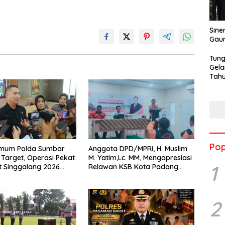
Sine
Gau
Tung
Gela
Tahu
Jon
Pop
rimum Polda Sumbar
Anggota DPD/MPRI, H. Muslim
Target, Operasi Pekat
M. Yatim,Lc. MM, Mengapresiasi
1
t Singgalang 2026
Relawan KSB Kota Padang
sil Maksimal
salah satu garda terdepan
dalam Bencana
2