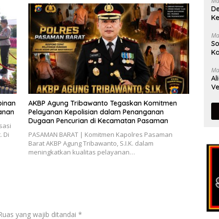
Ma
De
Ke
Ma
So
Ka
Ma
Al
Ve
pinan
AKBP Agung Tribawanto Tegaskan Komitmen
yanan
Pelayanan Kepolisian dalam Penanganan
Dugaan Pencurian di Kecamatan Pasaman
sasi
 Di
PASAMAN BARAT | Komitmen Kapolres Pasaman
Barat AKBP Agung Tribawanto, S.I.K. dalam
meningkatkan kualitas pelayanan…
Ruas yang wajib ditandai
*