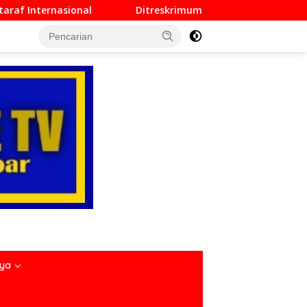
Ditreskrimum Polda Sumbar Lampaui Target, Operasi Peka
nya