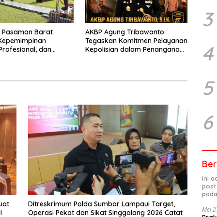
3
s Pasaman Barat
AKBP Agung Tribawanto
Kepemimpinan
Tegaskan Komitmen Pelayanan
4
Profesional, dan
Kepolisian dalam Penanganan
tasi Pelayanan
Dugaan Pencurian di
Kecamatan Pasaman
5
6
Ber
Ini 
post
pada
uat
Ditreskrimum Polda Sumbar Lampaui Target,
Mei 2
l
Operasi Pekat dan Sikat Singgalang 2026 Catat