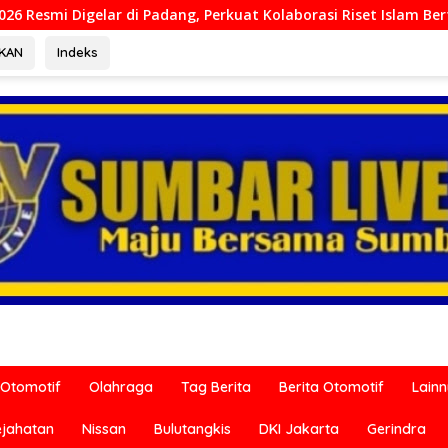
adang, Perkuat Kolaborasi Riset Islam Bertaraf Internasional
RKAN
Indeks
Otomotif
Olahraga
Tag Berita
Berita Otomotif
Lain
ejahatan
Nissan
Bulutangkis
DKI Jakarta
Gerindra