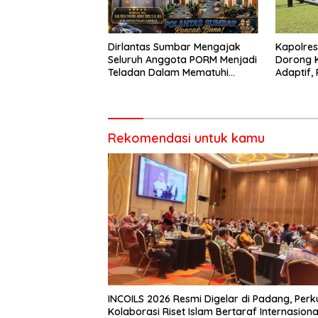
Dirlantas Sumbar Mengajak
Kapolre
Seluruh Anggota PORM Menjadi
Dorong 
Teladan Dalam Mematuhi
Adaptif, 
Aturan Lalu
Berorien
Lintas,Menggunakan
Perlengkapan Keselamatan
Berkendara
Rekomendasi untuk kamu
INCOILS 2026 Resmi Digelar di Padang, Perk
Kolaborasi Riset Islam Bertaraf Internasiona