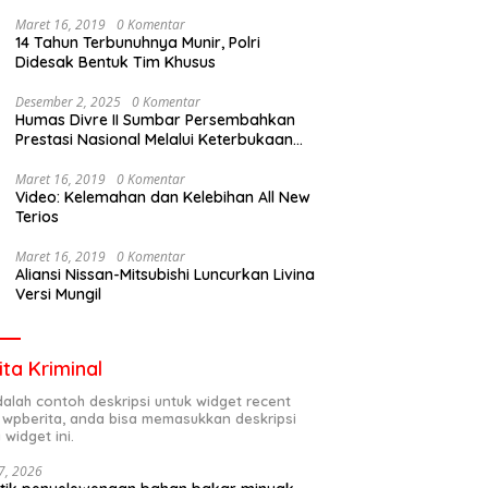
Maret 16, 2019
0 Komentar
14 Tahun Terbunuhnya Munir, Polri
Didesak Bentuk Tim Khusus
Desember 2, 2025
0 Komentar
Humas Divre II Sumbar Persembahkan
Prestasi Nasional Melalui Keterbukaan
Informasi
Maret 16, 2019
0 Komentar
Video: Kelemahan dan Kelebihan All New
Terios
Maret 16, 2019
0 Komentar
Aliansi Nissan-Mitsubishi Luncurkan Livina
Versi Mungil
ita Kriminal
adalah contoh deskripsi untuk widget recent
 wpberita, anda bisa memasukkan deskripsi
 widget ini.
7, 2026