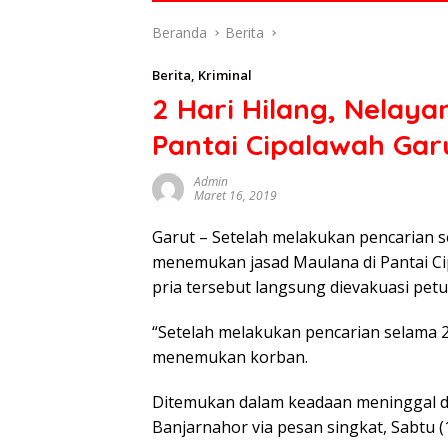
di
Beranda
Berita
indonesia
baik
Berita
,
Kriminal
dari
2 Hari Hilang, Nelay
politik,
ekonomi
Pantai Cipalawah Gar
mapun
budaya
Admin
serta
Maret 16, 2019
berita
Garut – Setelah melakukan pencarian s
terbaru
lainnya
menemukan jasad Maulana di Pantai Ci
di
pria tersebut langsung dievakuasi petu
sumbar
tv
“Setelah melakukan pencarian selama 2
live
menemukan korban.
Ditemukan dalam keadaan meninggal d
Banjarnahor via pesan singkat, Sabtu (