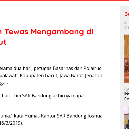
B
In
an
an Tewas Mengambang di
ut
elama dua hari, petugas Basarnas dan Polairud
palawah, Kabupaten Garut, Jawa Barat. Jenazah
gas.
Ag
IN
 hari, Tim SAR Bandung akhirnya dapat
Pe
In
unia,” kata Humas Kantor SAR Bandung Joshua
16/3/2019).