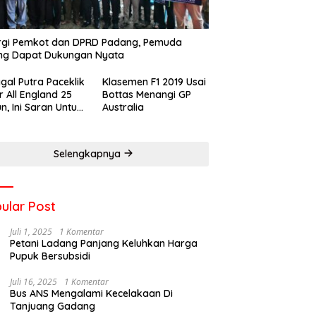
rgi Pemkot dan DPRD Padang, Pemuda
ng Dapat Dukungan Nyata
gal Putra Paceklik
Klasemen F1 2019 Usai
r All England 25
Bottas Menangi GP
n, Ini Saran Untuk
Australia
atan dkk
Selengkapnya
ular Post
Juli 1, 2025
1 Komentar
Petani Ladang Panjang Keluhkan Harga
Pupuk Bersubsidi
Juli 16, 2025
1 Komentar
Bus ANS Mengalami Kecelakaan Di
Tanjuang Gadang