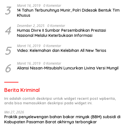
3
Maret 16, 2019
0 Komentar
14 Tahun Terbunuhnya Munir, Polri Didesak Bentuk Tim
Khusus
4
Desember 2, 2025
0 Komentar
Humas Divre II Sumbar Persembahkan Prestasi
Nasional Melalui Keterbukaan Informasi
5
Maret 16, 2019
0 Komentar
Video: Kelemahan dan Kelebihan All New Terios
6
Maret 16, 2019
0 Komentar
Aliansi Nissan-Mitsubishi Luncurkan Livina Versi Mungil
Berita Kriminal
Ini adalah contoh deskripsi untuk widget recent post wpberita,
anda bisa memasukkan deskripsi pada widget ini.
Mei 27, 2026
Praktik penyelewengan bahan bakar minyak (BBM) subsidi di
Kabupaten Pasaman Barat akhirnya terbongkar