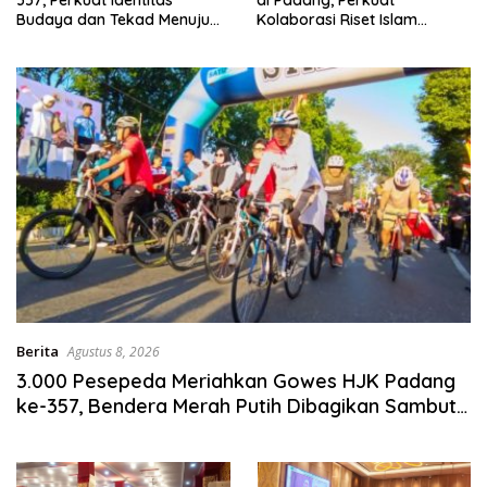
357, Perkuat Identitas
di Padang, Perkuat
sumbar
Budaya dan Tekad Menuju
Kolaborasi Riset Islam
tv
Kota Gastronomi Dunia
Bertaraf Internasional
live
Berita
Agustus 8, 2026
3.000 Pesepeda Meriahkan Gowes HJK Padang
ke-357, Bendera Merah Putih Dibagikan Sambut
HUT ke-81 RI