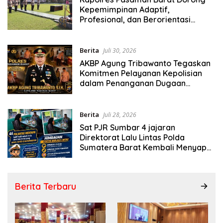
Kepemimpinan Adaptif,
Profesional, dan Berorientasi
Pelayanan
Berita
Juli 30, 2026
AKBP Agung Tribawanto Tegaskan
Komitmen Pelayanan Kepolisian
dalam Penanganan Dugaan
Pencurian di Kecamatan Pasaman
Berita
Juli 28, 2026
Sat PJR Sumbar 4 jajaran
Direktorat Lalu Lintas Polda
Sumatera Barat Kembali Menyapa
Masyarakat Lewat Kegiatan
Ngobras
Berita Terbaru