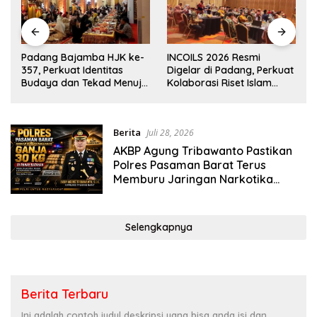
n
Padang Bajamba HJK ke-
INCOILS 2026 Resmi
357, Perkuat Identitas
Digelar di Padang, Perkuat
Budaya dan Tekad Menuju
Kolaborasi Riset Islam
-
Kota Gastronomi Dunia
Bertaraf Internasional
Berita
Juli 28, 2026
AKBP Agung Tribawanto Pastikan
Polres Pasaman Barat Terus
Memburu Jaringan Narkotika
hingga ke Akarnya
Selengkapnya
Berita Terbaru
Ini adalah contoh judul deskripsi yang bisa anda isi dan