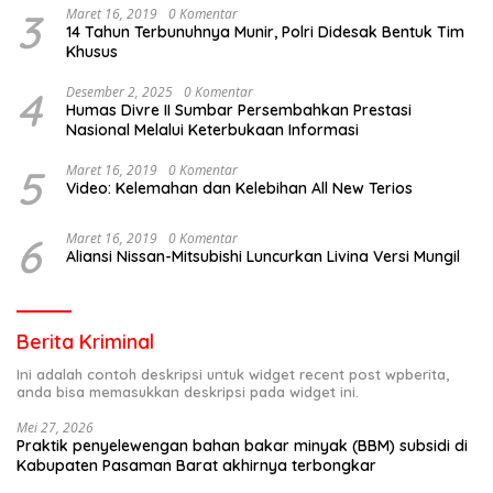
3
Maret 16, 2019
0 Komentar
14 Tahun Terbunuhnya Munir, Polri Didesak Bentuk Tim
Khusus
4
Desember 2, 2025
0 Komentar
Humas Divre II Sumbar Persembahkan Prestasi
Nasional Melalui Keterbukaan Informasi
5
Maret 16, 2019
0 Komentar
Video: Kelemahan dan Kelebihan All New Terios
6
Maret 16, 2019
0 Komentar
Aliansi Nissan-Mitsubishi Luncurkan Livina Versi Mungil
Berita Kriminal
Ini adalah contoh deskripsi untuk widget recent post wpberita,
anda bisa memasukkan deskripsi pada widget ini.
Mei 27, 2026
Praktik penyelewengan bahan bakar minyak (BBM) subsidi di
Kabupaten Pasaman Barat akhirnya terbongkar