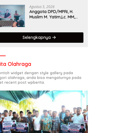
Singgalang 2026 Catat
Hasil Maksimal
Agustus 5, 2026
Anggota DPD/MPRI, H.
Muslim M. Yatim,Lc. MM,
Mengapresiasi Relawan
KSB Kota Padang salah
satu garda terdepan
Selengkapnya
dalam Bencana
ita Olahraga
contoh widget dengan style gallery pada
gori olahraga, anda bisa mengaturnya pada
et recent post wpberita.