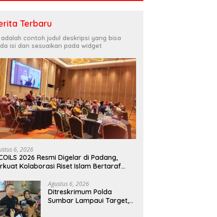
erita Terbaru
i adalah contoh judul deskripsi yang bisa
da isi dan sesuaikan pada widget
lres Pasaman Barat
AKBP Agung Tribawanto
S
ng Kepemimpinan
Tegaskan Komitmen Pelayanan
Di
if, Profesional, dan
Kepolisian dalam Penanganan
S
ientasi Pelayanan
Dugaan Pencurian di
M
Kecamatan Pasaman
K
ustus 6, 2026
COILS 2026 Resmi Digelar di Padang,
rkuat Kolaborasi Riset Islam Bertaraf
ternasional
Agustus 6, 2026
Ditreskrimum Polda
Sumbar Lampaui Target,
Operasi Pekat dan Sikat