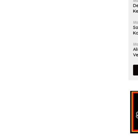
Ma
De
Ke
Ma
So
Ka
Ma
Al
Ve