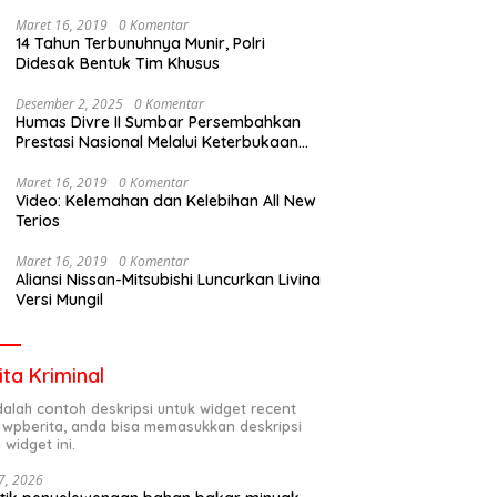
Maret 16, 2019
0 Komentar
14 Tahun Terbunuhnya Munir, Polri
Didesak Bentuk Tim Khusus
Desember 2, 2025
0 Komentar
Humas Divre II Sumbar Persembahkan
Prestasi Nasional Melalui Keterbukaan
Informasi
Maret 16, 2019
0 Komentar
Video: Kelemahan dan Kelebihan All New
Terios
Maret 16, 2019
0 Komentar
Aliansi Nissan-Mitsubishi Luncurkan Livina
Versi Mungil
ita Kriminal
adalah contoh deskripsi untuk widget recent
 wpberita, anda bisa memasukkan deskripsi
 widget ini.
7, 2026