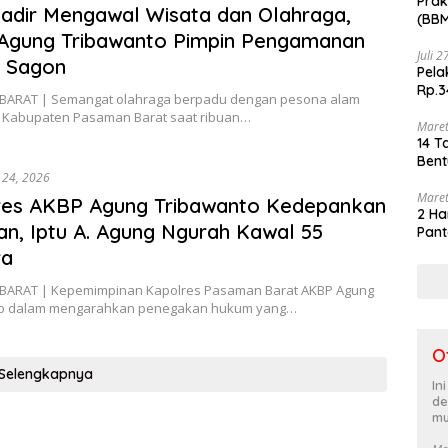
Prak
Hadir Mengawal Wisata dan Olahraga,
(BBM
akhi
Agung Tribawanto Pimpin Pengamanan
Juli 
 Sagon
Pela
Rp.3
ARAT | Semangat olahraga berpadu dengan pesona alam
 Kabupaten Pasaman Barat saat ribuan…
Maret
14 T
Bent
i 24, 2026
Maret
res AKBP Agung Tribawanto Kedepankan
2 Ha
an, Iptu A. Agung Ngurah Kawal 55
Pant
ra
ARAT | Kepemimpinan Kapolres Pasaman Barat AKBP Agung
to dalam mengarahkan penegakan hukum yang…
O
Selengkapnya
In
de
mu