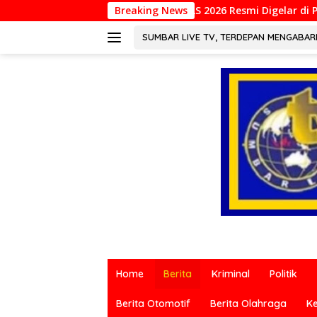
Langsung
INCOILS 2026 Resmi Digelar di Padang, Perkuat Kolab
Breaking News
ke
konten
SUMBAR LIVE TV, TERDEPAN MENGABA
Berita
terkini
Home
Berita
Kriminal
Politik
dari
berbagai
Berita Otomotif
Berita Olahraga
K
sumber