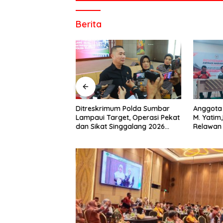
di
indonesia
Berita
baik
dari
politik,
ekonomi
mapun
budaya
serta
berita
 Resmi Digelar di
Ditreskrimum Polda Sumbar
Anggota 
kuat Kolaborasi
Lampaui Target, Operasi Pekat
M. Yatim
terbaru
Bertaraf
dan Sikat Singgalang 2026
Relawan
lainnya
l
Catat Hasil Maksimal
salah sa
di
dalam B
sumbar
tv
live