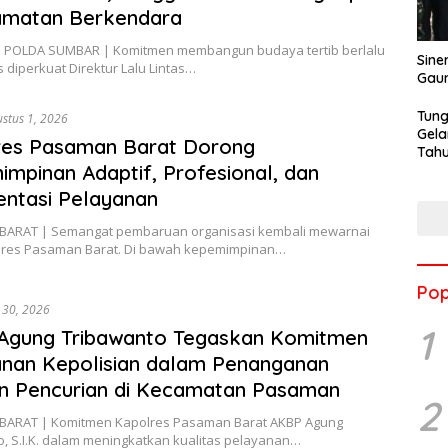
amatan Berkendara
 POLDA SUMBAR | Komitmen membangun budaya tertib berlalu
Sine
us diperkuat Direktur Lalu Lintas…
Gau
Tung
stus 1, 2026
Gela
res Pasaman Barat Dorong
Tahu
mpinan Adaptif, Profesional, dan
Jon
entasi Pelayanan
ARAT | Semangat pembaruan organisasi kembali mewarnai
olres Pasaman Barat. Di bawah kepemimpinan…
Pop
i 30, 2026
1
Agung Tribawanto Tegaskan Komitmen
nan Kepolisian dalam Penanganan
n Pencurian di Kecamatan Pasaman
2
ARAT | Komitmen Kapolres Pasaman Barat AKBP Agung
, S.I.K. dalam meningkatkan kualitas pelayanan…