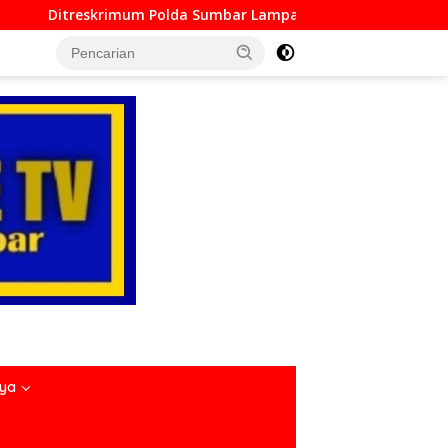
Polda Sumbar Lampaui Target, Operasi Pekat dan Sikat Singgal
nya