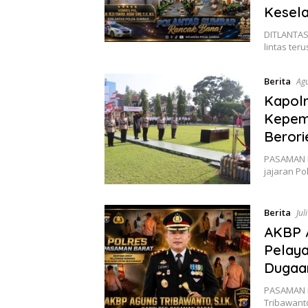
Kesel
DITLANTAS
lintas ter
Berita
Agu
Kapol
Kepemi
Berori
PASAMAN B
jajaran P
Berita
Jul
AKBP 
Pelaya
Dugaa
PASAMAN B
Tribawanto