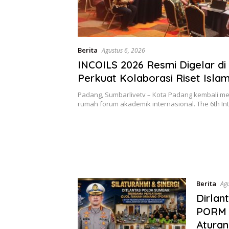
Berita
Agustus 6, 2026
INCOILS 2026 Resmi Digelar di
Perkuat Kolaborasi Riset Isla
Internasional
Padang, Sumbarlivetv – Kota Padang kembali me
rumah forum akademik internasional. The 6th In
Berita
Agu
Dirlan
PORM 
Aturan