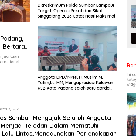
Ditreskrimum Polda Sumbar Lampaui
Target, Operasi Pekat dan Sikat
Singgalang 2026 Catat Hasil Maksimal
 Padang,
m Bertaraf
njadi tuan
ternational…
Ber
Ini 
Anggota DPD/MPRI, H. Muslim M.
kate
Yatim,Lc. MM, Mengapresiasi Relawan
widg
KSB Kota Padang salah satu garda
terdepan dalam Bencana
stus 1, 2026
tas Sumbar Mengajak Seluruh Anggota
Menjadi Teladan Dalam Mematuhi
 Lalu Lintas,Menggunakan Perlengkapan