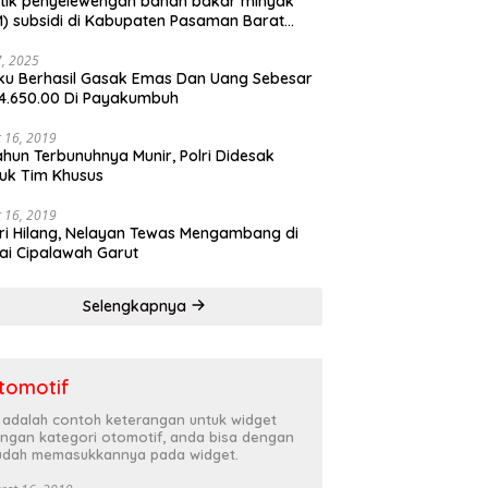
tik penyelewengan bahan bakar minyak
) subsidi di Kabupaten Pasaman Barat
rnya terbongkar
27, 2025
ku Berhasil Gasak Emas Dan Uang Sebesar
4.650.00 Di Payakumbuh
 16, 2019
ahun Terbunuhnya Munir, Polri Didesak
uk Tim Khusus
 16, 2019
ri Hilang, Nelayan Tewas Mengambang di
ai Cipalawah Garut
Selengkapnya
tomotif
i adalah contoh keterangan untuk widget
ngan kategori otomotif, anda bisa dengan
dah memasukkannya pada widget.