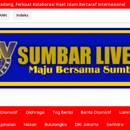
orasi Riset Islam Bertaraf Internasional
Ditreskrimum 
RKAN
Indeks
Otomotif
Olahraga
Tag Berita
Berita Otomotif
Lain
ejahatan
Nissan
Bulutangkis
DKI Jakarta
Gerindra