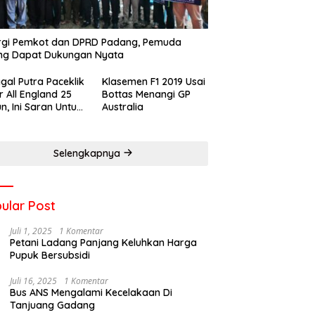
rgi Pemkot dan DPRD Padang, Pemuda
ng Dapat Dukungan Nyata
gal Putra Paceklik
Klasemen F1 2019 Usai
r All England 25
Bottas Menangi GP
n, Ini Saran Untuk
Australia
atan dkk
Selengkapnya
ular Post
Juli 1, 2025
1 Komentar
Petani Ladang Panjang Keluhkan Harga
Pupuk Bersubsidi
Juli 16, 2025
1 Komentar
Bus ANS Mengalami Kecelakaan Di
Tanjuang Gadang