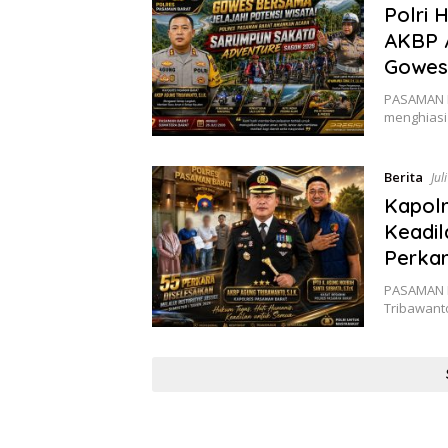
Polri 
AKBP 
Gowes
PASAMAN B
menghiasi
Berita
Jul
Kapol
Keadil
Perka
PASAMAN B
Tribawan