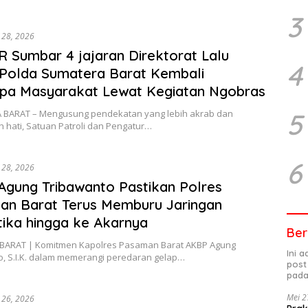
3
i 28, 2026
R Sumbar 4 jajaran Direktorat Lalu
4
 Polda Sumatera Barat Kembali
pa Masyarakat Lewat Kegiatan Ngobras
5
BARAT – Mengusung pendekatan yang lebih akrab dan
 hati, Satuan Patroli dan Pengatur…
6
i 28, 2026
gung Tribawanto Pastikan Polres
an Barat Terus Memburu Jaringan
ika hingga ke Akarnya
Ber
ARAT | Komitmen Kapolres Pasaman Barat AKBP Agung
Ini 
o, S.I.K. dalam memerangi peredaran gelap…
post
pada
Mei 2
i 26, 2026