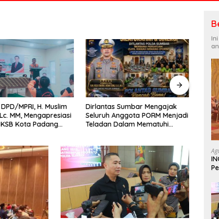
B
In
an
Dirlantas Sumbar Mengajak
Kapo
DPD/MPRI, H. Muslim
Seluruh Anggota PORM Menjadi
Doro
,Lc. MM, Mengapresiasi
Teladan Dalam Mematuhi
Adapt
 KSB Kota Padang
Aturan Lalu
Beror
tu garda terdepan
Lintas,Menggunakan
encana
Perlengkapan Keselamatan
Ag
IN
Berkendara
Pe
In