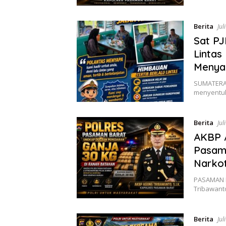
Berita
Jul
Sat PJ
Lintas
Menya
SUMATERA 
menyentuh
Berita
Jul
AKBP A
Pasam
Narkot
PASAMAN B
Tribawant
Berita
Jul