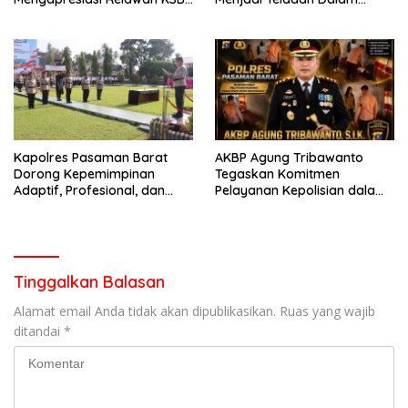
Kota Padang salah satu
Mematuhi Aturan Lalu
garda terdepan dalam
Lintas,Menggunakan
Bencana
Perlengkapan Keselamatan
Berkendara
Kapolres Pasaman Barat
AKBP Agung Tribawanto
Dorong Kepemimpinan
Tegaskan Komitmen
Adaptif, Profesional, dan
Pelayanan Kepolisian dalam
Berorientasi Pelayanan
Penanganan Dugaan
Pencurian di Kecamatan
Pasaman
Tinggalkan Balasan
Alamat email Anda tidak akan dipublikasikan.
Ruas yang wajib
ditandai
*