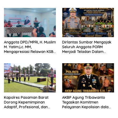
Bertaraf Internasional
2026 Catat Hasil Maksimal
Anggota DPD/MPRI, H. Muslim
Dirlantas Sumbar Mengajak
M. Yatim,Lc. MM,
Seluruh Anggota PORM
Mengapresiasi Relawan KSB
Menjadi Teladan Dalam
Kota Padang salah satu
Mematuhi Aturan Lalu
garda terdepan dalam
Lintas,Menggunakan
Bencana
Perlengkapan Keselamatan
Berkendara
Kapolres Pasaman Barat
AKBP Agung Tribawanto
Dorong Kepemimpinan
Tegaskan Komitmen
Adaptif, Profesional, dan
Pelayanan Kepolisian dalam
Berorientasi Pelayanan
Penanganan Dugaan
Pencurian di Kecamatan