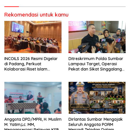
Pasaman
Rekomendasi untuk kamu
INCOILS 2026 Resmi Digelar
Ditreskrimum Polda Sumbar
di Padang, Perkuat
Lampaui Target, Operasi
Kolaborasi Riset Islam
Pekat dan Sikat Singgalang
Bertaraf Internasional
2026 Catat Hasil Maksimal
Anggota DPD/MPRI, H. Muslim
Dirlantas Sumbar Mengajak
M. Yatim,Lc. MM,
Seluruh Anggota PORM
Mengapresiasi Relawan KSB
Menjadi Teladan Dalam