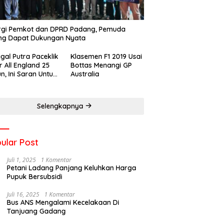
rgi Pemkot dan DPRD Padang, Pemuda
ng Dapat Dukungan Nyata
gal Putra Paceklik
Klasemen F1 2019 Usai
r All England 25
Bottas Menangi GP
n, Ini Saran Untuk
Australia
atan dkk
Selengkapnya
ular Post
Juli 1, 2025
1 Komentar
Petani Ladang Panjang Keluhkan Harga
Pupuk Bersubsidi
Juli 16, 2025
1 Komentar
Bus ANS Mengalami Kecelakaan Di
Tanjuang Gadang