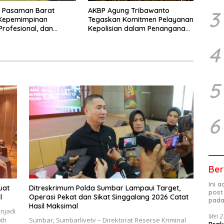
s Pasaman Barat
AKBP Agung Tribawanto
3
Kepemimpinan
Tegaskan Komitmen Pelayanan
Profesional, dan
Kepolisian dalam Penanganan
tasi Pelayanan
Dugaan Pencurian di
Kecamatan Pasaman
4
5
6
Ber
Ini 
uat
Ditreskrimum Polda Sumbar Lampaui Target,
post
l
Operasi Pekat dan Sikat Singgalang 2026 Catat
pada
Hasil Maksimal
njadi
Mei 2
6th
Sumbar, Sumbarlivetv – Direktorat Reserse Kriminal