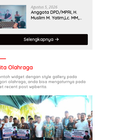
Singgalang 2026 Catat
Hasil Maksimal
Agustus 5, 2026
Anggota DPD/MPRI, H.
Muslim M. Yatim,Lc. MM,
Mengapresiasi Relawan
KSB Kota Padang salah
satu garda terdepan
Selengkapnya
dalam Bencana
ita Olahraga
contoh widget dengan style gallery pada
gori olahraga, anda bisa mengaturnya pada
et recent post wpberita.