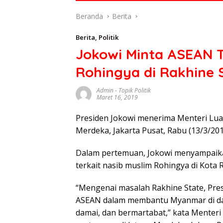
di
Beranda
Berita
indonesia
baik
Berita
,
Politik
dari
Jokowi Minta ASEAN 
politik,
ekonomi
Rohingya di Rakhine 
mapun
budaya
Admin
-
Topik Politik
serta
Maret 16, 2019
berita
Presiden Jokowi menerima Menteri Lua
terbaru
lainnya
Merdeka, Jakarta Pusat, Rabu (13/3/201
di
sumbar
Dalam pertemuan, Jokowi menyampaika
tv
terkait nasib muslim Rohingya di Kota
live
“Mengenai masalah Rakhine State, Pre
ASEAN dalam membantu Myanmar di dal
damai, dan bermartabat,” kata Menteri