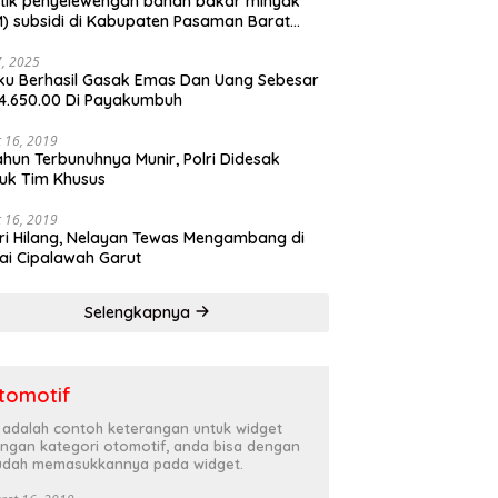
tik penyelewengan bahan bakar minyak
) subsidi di Kabupaten Pasaman Barat
rnya terbongkar
27, 2025
ku Berhasil Gasak Emas Dan Uang Sebesar
4.650.00 Di Payakumbuh
 16, 2019
ahun Terbunuhnya Munir, Polri Didesak
uk Tim Khusus
 16, 2019
ri Hilang, Nelayan Tewas Mengambang di
ai Cipalawah Garut
Selengkapnya
tomotif
i adalah contoh keterangan untuk widget
ngan kategori otomotif, anda bisa dengan
dah memasukkannya pada widget.