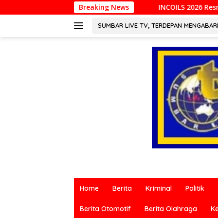
Langsung
Breaking News
INCOILS 2026 Resmi Digelar di Padang, P
ke
konten
SUMBAR LIVE TV, TERDEPAN MENGABA
Berita
terkini
Home
Berita
Kriminal
Politik
dari
berbagai
Berita Otomotif
Berita Olahraga
K
sumber