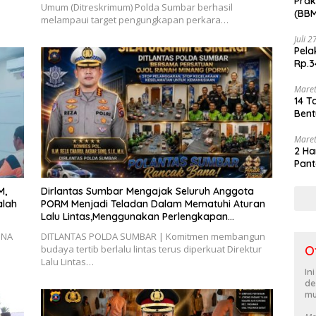
Prak
Umum (Ditreskrimum) Polda Sumbar berhasil
(BBM
melampaui target pengungkapan perkara…
akhi
Juli 
Pela
Rp.3
Maret
14 T
Bent
Maret
2 Ha
Pant
M,
Dirlantas Sumbar Mengajak Seluruh Anggota
alah
PORM Menjadi Teladan Dalam Mematuhi Aturan
Lalu Lintas,Menggunakan Perlengkapan
Keselamatan Berkendara
INA
DITLANTAS POLDA SUMBAR | Komitmen membangun
O
budaya tertib berlalu lintas terus diperkuat Direktur
Lalu Lintas…
In
de
mu