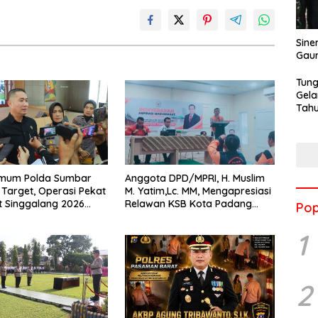
Sine
Gau
Tung
Gela
Tahu
Jon
rimum Polda Sumbar
Anggota DPD/MPRI, H. Muslim
Target, Operasi Pekat
M. Yatim,Lc. MM, Mengapresiasi
t Singgalang 2026
Relawan KSB Kota Padang
Pop
sil Maksimal
salah satu garda terdepan
dalam Bencana
1
2