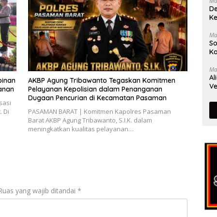
Ma
De
Ke
Ma
So
Ka
Ma
Al
pinan
AKBP Agung Tribawanto Tegaskan Komitmen
Ve
yanan
Pelayanan Kepolisian dalam Penanganan
Dugaan Pencurian di Kecamatan Pasaman
sasi
 Di
PASAMAN BARAT | Komitmen Kapolres Pasaman
Barat AKBP Agung Tribawanto, S.I.K. dalam
meningkatkan kualitas pelayanan…
Ruas yang wajib ditandai
*