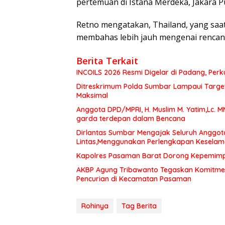
pertemuan di Istana Merdeka, Jakara Pu
Retno mengatakan, Thailand, yang saa
membahas lebih jauh mengenai rencana
Berita Terkait
INCOILS 2026 Resmi Digelar di Padang, Perku
Ditreskrimum Polda Sumbar Lampaui Target,
Maksimal
Anggota DPD/MPRI, H. Muslim M. Yatim,Lc. 
garda terdepan dalam Bencana
Dirlantas Sumbar Mengajak Seluruh Anggot
Lintas,Menggunakan Perlengkapan Kesela
Kapolres Pasaman Barat Dorong Kepemimpin
AKBP Agung Tribawanto Tegaskan Komitme
Pencurian di Kecamatan Pasaman
Rohinya
Tag Berita