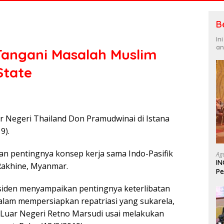
B
In
an
Tangani Masalah Muslim
State
r Negeri Thailand Don Pramudwinai di Istana
9).
n pentingnya konsep kerja sama Indo-Pasifik
Ag
IN
 Rakhine, Myanmar.
Pe
In
siden menyampaikan pentingnya keterlibatan
am mempersiapkan repatriasi yang sukarela,
 Luar Negeri Retno Marsudi usai melakukan