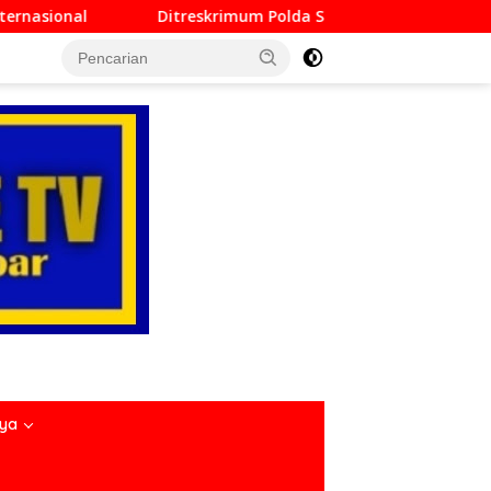
treskrimum Polda Sumbar Lampaui Target, Operasi Pekat dan Si
nya