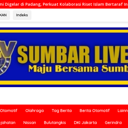
erkuat Kolaborasi Riset Islam Bertaraf Internasional
Di
RKAN
Indeks
Otomotif
Olahraga
Tag Berita
Berita Otomotif
Lain
ejahatan
Nissan
Bulutangkis
DKI Jakarta
Gerindra