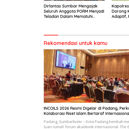
Dirlantas Sumbar Mengajak
Kapolre
Seluruh Anggota PORM Menjadi
Dorong 
Teladan Dalam Mematuhi
Adaptif, 
Aturan Lalu
Berorien
Lintas,Menggunakan
Perlengkapan Keselamatan
Berkendara
Rekomendasi untuk kamu
INCOILS 2026 Resmi Digelar di Padang, Perk
Kolaborasi Riset Islam Bertaraf Internasiona
Padang, Sumbarlivetv – Kota Padang kembali me
tuan rumah forum akademik internasional. The 