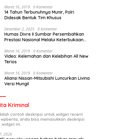
Maret 16, 2019
0 Komentar
14 Tahun Terbunuhnya Munir, Polri
Didesak Bentuk Tim Khusus
Desember 2, 2025
0 Komentar
Humas Divre II Sumbar Persembahkan
Prestasi Nasional Melalui Keterbukaan
Informasi
Maret 16, 2019
0 Komentar
Video: Kelemahan dan Kelebihan All New
Terios
Maret 16, 2019
0 Komentar
Aliansi Nissan-Mitsubishi Luncurkan Livina
Versi Mungil
ita Kriminal
adalah contoh deskripsi untuk widget recent
 wpberita, anda bisa memasukkan deskripsi
 widget ini.
7, 2026