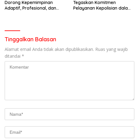
Dorong Kepemimpinan
Tegaskan Komitmen
Adaptif, Profesional, dan
Pelayanan Kepolisian dalam
Berorientasi Pelayanan
Penanganan Dugaan
Pencurian di Kecamatan
Pasaman
Tinggalkan Balasan
Alamat email Anda tidak akan dipublikasikan.
Ruas yang wajib
ditandai
*