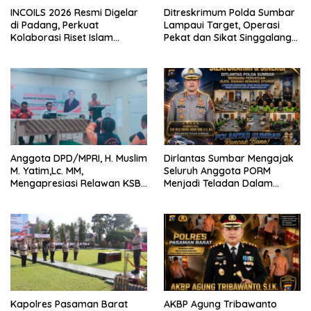
INCOILS 2026 Resmi Digelar
Ditreskrimum Polda Sumbar
di Padang, Perkuat
Lampaui Target, Operasi
Kolaborasi Riset Islam
Pekat dan Sikat Singgalang
Bertaraf Internasional
2026 Catat Hasil Maksimal
Anggota DPD/MPRI, H. Muslim
Dirlantas Sumbar Mengajak
M. Yatim,Lc. MM,
Seluruh Anggota PORM
Mengapresiasi Relawan KSB
Menjadi Teladan Dalam
Kota Padang salah satu
Mematuhi Aturan Lalu
garda terdepan dalam
Lintas,Menggunakan
Bencana
Perlengkapan Keselamatan
Berkendara
Kapolres Pasaman Barat
AKBP Agung Tribawanto