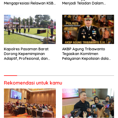
Mengapresiasi Relawan KSB
Menjadi Teladan Dalam
Kota Padang salah satu
Mematuhi Aturan Lalu
garda terdepan dalam
Lintas,Menggunakan
Bencana
Perlengkapan Keselamatan
Berkendara
Kapolres Pasaman Barat
AKBP Agung Tribawanto
Dorong Kepemimpinan
Tegaskan Komitmen
Adaptif, Profesional, dan
Pelayanan Kepolisian dalam
Berorientasi Pelayanan
Penanganan Dugaan
Pencurian di Kecamatan
Pasaman
Rekomendasi untuk kamu