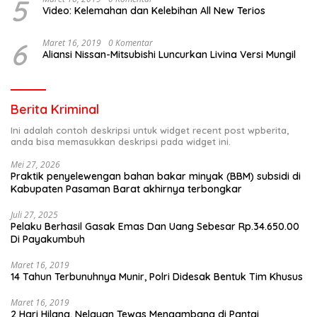
5
Video: Kelemahan dan Kelebihan All New Terios
6
Maret 16, 2019
0 Komentar
Aliansi Nissan-Mitsubishi Luncurkan Livina Versi Mungil
Berita Kriminal
Ini adalah contoh deskripsi untuk widget recent post wpberita,
anda bisa memasukkan deskripsi pada widget ini.
Mei 27, 2026
Praktik penyelewengan bahan bakar minyak (BBM) subsidi di
Kabupaten Pasaman Barat akhirnya terbongkar
Juli 27, 2025
Pelaku Berhasil Gasak Emas Dan Uang Sebesar Rp.34.650.00
Di Payakumbuh
Maret 16, 2019
14 Tahun Terbunuhnya Munir, Polri Didesak Bentuk Tim Khusus
Maret 16, 2019
2 Hari Hilang, Nelayan Tewas Mengambang di Pantai