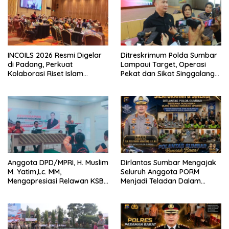
INCOILS 2026 Resmi Digelar
Ditreskrimum Polda Sumbar
di Padang, Perkuat
Lampaui Target, Operasi
Kolaborasi Riset Islam
Pekat dan Sikat Singgalang
Bertaraf Internasional
2026 Catat Hasil Maksimal
Anggota DPD/MPRI, H. Muslim
Dirlantas Sumbar Mengajak
M. Yatim,Lc. MM,
Seluruh Anggota PORM
Mengapresiasi Relawan KSB
Menjadi Teladan Dalam
Kota Padang salah satu
Mematuhi Aturan Lalu
garda terdepan dalam
Lintas,Menggunakan
Bencana
Perlengkapan Keselamatan
Berkendara