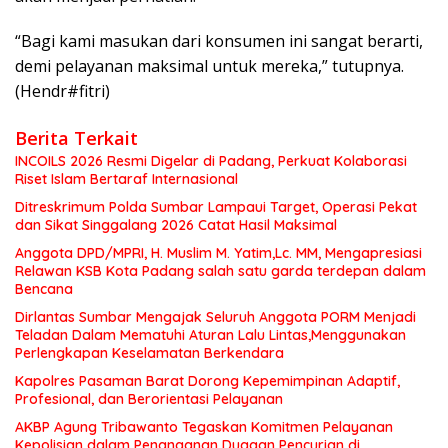
“Bagi kami masukan dari konsumen ini sangat berarti,
demi pelayanan maksimal untuk mereka,” tutupnya.
(Hendr#fitri)
Berita Terkait
INCOILS 2026 Resmi Digelar di Padang, Perkuat Kolaborasi
Riset Islam Bertaraf Internasional
Ditreskrimum Polda Sumbar Lampaui Target, Operasi Pekat
dan Sikat Singgalang 2026 Catat Hasil Maksimal
Anggota DPD/MPRI, H. Muslim M. Yatim,Lc. MM, Mengapresiasi
Relawan KSB Kota Padang salah satu garda terdepan dalam
Bencana
Dirlantas Sumbar Mengajak Seluruh Anggota PORM Menjadi
Teladan Dalam Mematuhi Aturan Lalu Lintas,Menggunakan
Perlengkapan Keselamatan Berkendara
Kapolres Pasaman Barat Dorong Kepemimpinan Adaptif,
Profesional, dan Berorientasi Pelayanan
AKBP Agung Tribawanto Tegaskan Komitmen Pelayanan
Kepolisian dalam Penanganan Dugaan Pencurian di