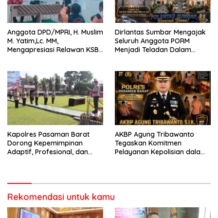
Anggota DPD/MPRI, H. Muslim
Dirlantas Sumbar Mengajak
M. Yatim,Lc. MM,
Seluruh Anggota PORM
Mengapresiasi Relawan KSB
Menjadi Teladan Dalam
Kota Padang salah satu
Mematuhi Aturan Lalu
garda terdepan dalam
Lintas,Menggunakan
Bencana
Perlengkapan Keselamatan
Berkendara
Kapolres Pasaman Barat
AKBP Agung Tribawanto
Dorong Kepemimpinan
Tegaskan Komitmen
Adaptif, Profesional, dan
Pelayanan Kepolisian dalam
Berorientasi Pelayanan
Penanganan Dugaan
Pencurian di Kecamatan
Pasaman
Rekomendasi untuk kamu