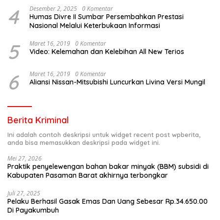
4
Desember 2, 2025
0 Komentar
Humas Divre II Sumbar Persembahkan Prestasi
Nasional Melalui Keterbukaan Informasi
5
Maret 16, 2019
0 Komentar
Video: Kelemahan dan Kelebihan All New Terios
6
Maret 16, 2019
0 Komentar
Aliansi Nissan-Mitsubishi Luncurkan Livina Versi Mungil
Berita Kriminal
Ini adalah contoh deskripsi untuk widget recent post wpberita,
anda bisa memasukkan deskripsi pada widget ini.
Mei 27, 2026
Praktik penyelewengan bahan bakar minyak (BBM) subsidi di
Kabupaten Pasaman Barat akhirnya terbongkar
Juli 27, 2025
Pelaku Berhasil Gasak Emas Dan Uang Sebesar Rp.34.650.00
Di Payakumbuh