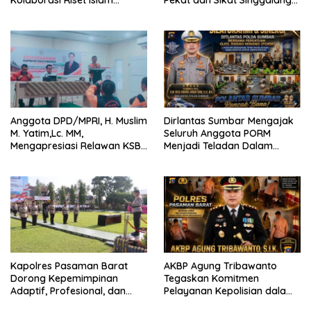
Bertaraf Internasional
2026 Catat Hasil Maksimal
Anggota DPD/MPRI, H. Muslim
Dirlantas Sumbar Mengajak
M. Yatim,Lc. MM,
Seluruh Anggota PORM
Mengapresiasi Relawan KSB
Menjadi Teladan Dalam
Kota Padang salah satu
Mematuhi Aturan Lalu
garda terdepan dalam
Lintas,Menggunakan
Bencana
Perlengkapan Keselamatan
Berkendara
Kapolres Pasaman Barat
AKBP Agung Tribawanto
Dorong Kepemimpinan
Tegaskan Komitmen
Adaptif, Profesional, dan
Pelayanan Kepolisian dalam
Berorientasi Pelayanan
Penanganan Dugaan