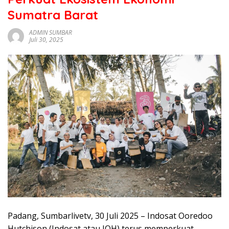
sumbar
Sumatra Barat
tv
live
ADMIN SUMBAR
Juli 30, 2025
Padang, Sumbarlivetv, 30 Juli 2025 – Indosat Ooredoo
Hutchison (Indosat atau IOH) terus memperkuat