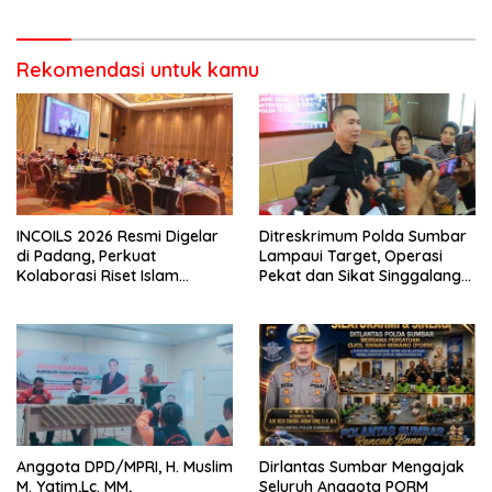
Pencurian di Kecamatan
Pasaman
Rekomendasi untuk kamu
INCOILS 2026 Resmi Digelar
Ditreskrimum Polda Sumbar
di Padang, Perkuat
Lampaui Target, Operasi
Kolaborasi Riset Islam
Pekat dan Sikat Singgalang
Bertaraf Internasional
2026 Catat Hasil Maksimal
Anggota DPD/MPRI, H. Muslim
Dirlantas Sumbar Mengajak
M. Yatim,Lc. MM,
Seluruh Anggota PORM