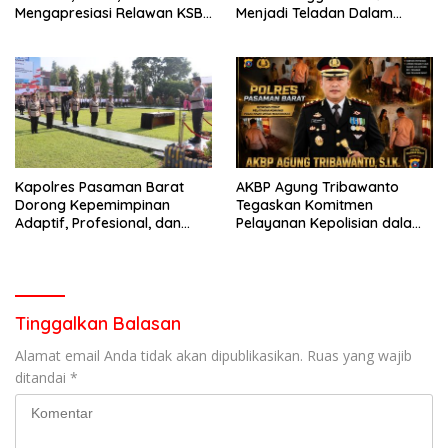
Mengapresiasi Relawan KSB
Menjadi Teladan Dalam
Kota Padang salah satu
Mematuhi Aturan Lalu
garda terdepan dalam
Lintas,Menggunakan
Bencana
Perlengkapan Keselamatan
Berkendara
Kapolres Pasaman Barat
AKBP Agung Tribawanto
Dorong Kepemimpinan
Tegaskan Komitmen
Adaptif, Profesional, dan
Pelayanan Kepolisian dalam
Berorientasi Pelayanan
Penanganan Dugaan
Pencurian di Kecamatan
Pasaman
Tinggalkan Balasan
Alamat email Anda tidak akan dipublikasikan.
Ruas yang wajib
ditandai
*