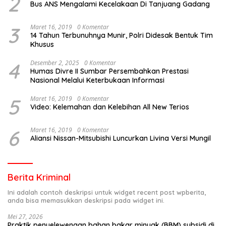
2
Bus ANS Mengalami Kecelakaan Di Tanjuang Gadang
3
Maret 16, 2019
0 Komentar
14 Tahun Terbunuhnya Munir, Polri Didesak Bentuk Tim
Khusus
4
Desember 2, 2025
0 Komentar
Humas Divre II Sumbar Persembahkan Prestasi
Nasional Melalui Keterbukaan Informasi
5
Maret 16, 2019
0 Komentar
Video: Kelemahan dan Kelebihan All New Terios
6
Maret 16, 2019
0 Komentar
Aliansi Nissan-Mitsubishi Luncurkan Livina Versi Mungil
Berita Kriminal
Ini adalah contoh deskripsi untuk widget recent post wpberita,
anda bisa memasukkan deskripsi pada widget ini.
Mei 27, 2026
Praktik penyelewengan bahan bakar minyak (BBM) subsidi di