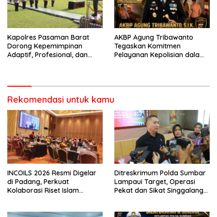
Kapolres Pasaman Barat
AKBP Agung Tribawanto
Dorong Kepemimpinan
Tegaskan Komitmen
Adaptif, Profesional, dan
Pelayanan Kepolisian dalam
Berorientasi Pelayanan
Penanganan Dugaan
Pencurian di Kecamatan
Pasaman
Rekomendasi untuk kamu
INCOILS 2026 Resmi Digelar
Ditreskrimum Polda Sumbar
di Padang, Perkuat
Lampaui Target, Operasi
Kolaborasi Riset Islam
Pekat dan Sikat Singgalang
Bertaraf Internasional
2026 Catat Hasil Maksimal