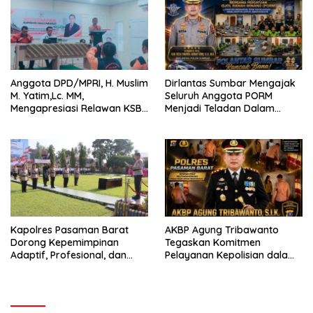
Anggota DPD/MPRI, H. Muslim
Dirlantas Sumbar Mengajak
M. Yatim,Lc. MM,
Seluruh Anggota PORM
Mengapresiasi Relawan KSB
Menjadi Teladan Dalam
Kota Padang salah satu
Mematuhi Aturan Lalu
garda terdepan dalam
Lintas,Menggunakan
Bencana
Perlengkapan Keselamatan
Berkendara
Kapolres Pasaman Barat
AKBP Agung Tribawanto
Dorong Kepemimpinan
Tegaskan Komitmen
Adaptif, Profesional, dan
Pelayanan Kepolisian dalam
Berorientasi Pelayanan
Penanganan Dugaan
Pencurian di Kecamatan
Pasaman