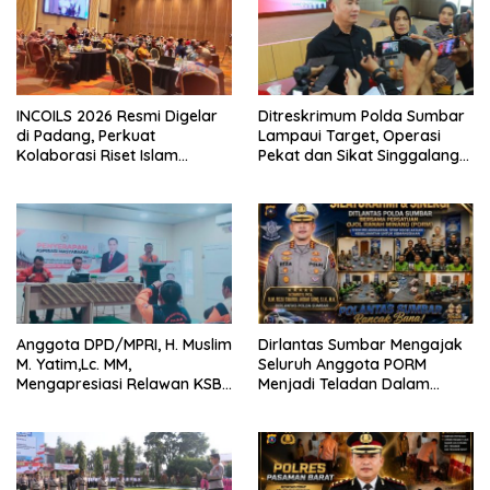
INCOILS 2026 Resmi Digelar
Ditreskrimum Polda Sumbar
di Padang, Perkuat
Lampaui Target, Operasi
Kolaborasi Riset Islam
Pekat dan Sikat Singgalang
Bertaraf Internasional
2026 Catat Hasil Maksimal
Anggota DPD/MPRI, H. Muslim
Dirlantas Sumbar Mengajak
M. Yatim,Lc. MM,
Seluruh Anggota PORM
Mengapresiasi Relawan KSB
Menjadi Teladan Dalam
Kota Padang salah satu
Mematuhi Aturan Lalu
garda terdepan dalam
Lintas,Menggunakan
Bencana
Perlengkapan Keselamatan
Berkendara