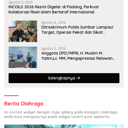
Agustus 6, 2026
INCOILS 2026 Resmi Digelar di Padang, Perkuat
Kolaborasi Riset Islam Bertaraf Internasional
Agustus 6, 2026
Ditreskrimum Polda Sumbar Lampaui
Target, Operasi Pekat dan Sikat
Singgalang 2026 Catat Hasil Maksimal
Agustus 5, 2026
Anggota DPD/MPRI, H. Muslim M.
Yatim,Lc. MM, Mengapresiasi Relawan
KSB Kota Padang salah satu garda
terdepan dalam Bencana
Selengkapnya
Berita Olahraga
Ini contoh widget dengan style gallery pada kategori olahraga,
anda bisa mengaturnya pada widget recent post wpberita.