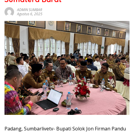
sumbar
tv
ADMIN SUMBAR
Agustus 6, 2025
live
Padang, Sumbarlivetv- Bupati Solok Jon Firman Pandu