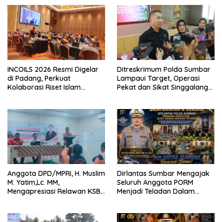
INCOILS 2026 Resmi Digelar
Ditreskrimum Polda Sumbar
di Padang, Perkuat
Lampaui Target, Operasi
Kolaborasi Riset Islam
Pekat dan Sikat Singgalang
Bertaraf Internasional
2026 Catat Hasil Maksimal
Anggota DPD/MPRI, H. Muslim
Dirlantas Sumbar Mengajak
M. Yatim,Lc. MM,
Seluruh Anggota PORM
Mengapresiasi Relawan KSB
Menjadi Teladan Dalam
Kota Padang salah satu
Mematuhi Aturan Lalu
garda terdepan dalam
Lintas,Menggunakan
Bencana
Perlengkapan Keselamatan