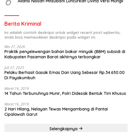
6
Aliansi Nissan-Mitsubishi Luncurkan Livina Versi Mungil
Berita Kriminal
Ini adalah contoh deskripsi untuk widget recent post wpberita,
anda bisa memasukkan deskripsi pada widget ini.
Mei 27, 2026
Praktik penyelewengan bahan bakar minyak (BBM) subsidi di
Kabupaten Pasaman Barat akhirnya terbongkar
Juli 27, 2025
Pelaku Berhasil Gasak Emas Dan Uang Sebesar Rp.34.650.00
Di Payakumbuh
Maret 16, 2019
14 Tahun Terbunuhnya Munir, Polri Didesak Bentuk Tim Khusus
Maret 16, 2019
2 Hari Hilang, Nelayan Tewas Mengambang di Pantai
Cipalawah Garut
Selengkapnya