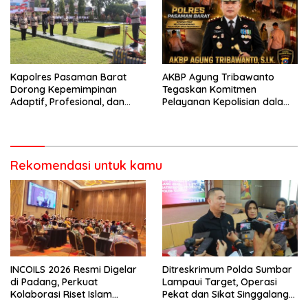
Berkendara
Kapolres Pasaman Barat
AKBP Agung Tribawanto
Dorong Kepemimpinan
Tegaskan Komitmen
Adaptif, Profesional, dan
Pelayanan Kepolisian dalam
Berorientasi Pelayanan
Penanganan Dugaan
Pencurian di Kecamatan
Pasaman
Rekomendasi untuk kamu
INCOILS 2026 Resmi Digelar
Ditreskrimum Polda Sumbar
di Padang, Perkuat
Lampaui Target, Operasi
Kolaborasi Riset Islam
Pekat dan Sikat Singgalang
Bertaraf Internasional
2026 Catat Hasil Maksimal