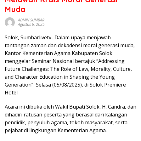
sumbar
Muda
tv
live
ADMIN SUMBAR
Agustus 6, 2025
Solok, Sumbarlivetv- Dalam upaya menjawab
tantangan zaman dan dekadensi moral generasi muda,
Kantor Kementerian Agama Kabupaten Solok
menggelar Seminar Nasional bertajuk “Addressing
Future Challenges: The Role of Law, Morality, Culture,
and Character Education in Shaping the Young
Generation”, Selasa (05/08/2025), di Solok Premiere
Hotel.
Acara ini dibuka oleh Wakil Bupati Solok, H. Candra, dan
dihadiri ratusan peserta yang berasal dari kalangan
pendidik, penyuluh agama, tokoh masyarakat, serta
pejabat di lingkungan Kementerian Agama.