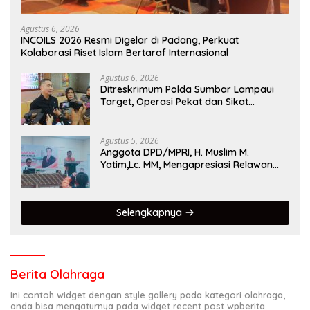
Agustus 6, 2026
INCOILS 2026 Resmi Digelar di Padang, Perkuat
Kolaborasi Riset Islam Bertaraf Internasional
Agustus 6, 2026
Ditreskrimum Polda Sumbar Lampaui
Target, Operasi Pekat dan Sikat
Singgalang 2026 Catat Hasil Maksimal
Agustus 5, 2026
Anggota DPD/MPRI, H. Muslim M.
Yatim,Lc. MM, Mengapresiasi Relawan
KSB Kota Padang salah satu garda
terdepan dalam Bencana
Selengkapnya
Berita Olahraga
Ini contoh widget dengan style gallery pada kategori olahraga,
anda bisa mengaturnya pada widget recent post wpberita.