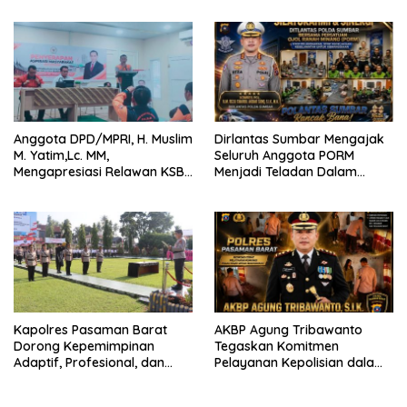
Anggota DPD/MPRI, H. Muslim
Dirlantas Sumbar Mengajak
M. Yatim,Lc. MM,
Seluruh Anggota PORM
Mengapresiasi Relawan KSB
Menjadi Teladan Dalam
Kota Padang salah satu
Mematuhi Aturan Lalu
garda terdepan dalam
Lintas,Menggunakan
Bencana
Perlengkapan Keselamatan
Berkendara
Kapolres Pasaman Barat
AKBP Agung Tribawanto
Dorong Kepemimpinan
Tegaskan Komitmen
Adaptif, Profesional, dan
Pelayanan Kepolisian dalam
Berorientasi Pelayanan
Penanganan Dugaan
Pencurian di Kecamatan