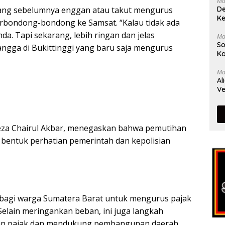
Ma
De
ang sebelumnya enggan atau takut mengurus
Ke
erbondong-bondong ke Samsat. “Kalau tidak ada
. Tapi sekarang, lebih ringan dan jelas
Ma
So
tangga di Bukittinggi yang baru saja mengurus
Ka
Ma
Al
Ve
Reza Chairul Akbar, menegaskan bahwa pemutihan
bentuk perhatian pemerintah dan kepolisian
 bagi warga Sumatera Barat untuk mengurus pajak
elain meringankan beban, ini juga langkah
an pajak dan mendukung pembangunan daerah.