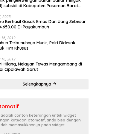
tik penyelewengan bahan bakar minyak
) subsidi di Kabupaten Pasaman Barat
rnya terbongkar
27, 2025
ku Berhasil Gasak Emas Dan Uang Sebesar
4.650.00 Di Payakumbuh
 16, 2019
ahun Terbunuhnya Munir, Polri Didesak
uk Tim Khusus
 16, 2019
ri Hilang, Nelayan Tewas Mengambang di
ai Cipalawah Garut
Selengkapnya
tomotif
i adalah contoh keterangan untuk widget
ngan kategori otomotif, anda bisa dengan
dah memasukkannya pada widget.