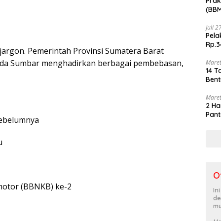
Prak
(BBM
akhi
Juli 
Pela
Rp.3
jargon. Pemerintah Provinsi Sumatera Barat
olda Sumbar menghadirkan berbagai pembebasan,
Maret
14 T
Bent
Maret
2 Ha
Pant
sebelumnya
u
O
motor (BBNKB) ke-2
In
de
mu