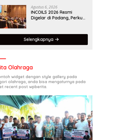
Kota Gastronomi Dunia
Agustus 6, 2026
INCOILS 2026 Resmi
Digelar di Padang, Perkuat
Kolaborasi Riset Islam
Bertaraf Internasional
Selengkapnya
ita Olahraga
contoh widget dengan style gallery pada
gori olahraga, anda bisa mengaturnya pada
et recent post wpberita.