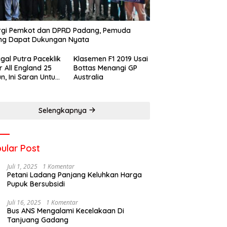
rgi Pemkot dan DPRD Padang, Pemuda
ng Dapat Dukungan Nyata
gal Putra Paceklik
Klasemen F1 2019 Usai
r All England 25
Bottas Menangi GP
n, Ini Saran Untuk
Australia
atan dkk
Selengkapnya
ular Post
Juli 1, 2025
1 Komentar
Petani Ladang Panjang Keluhkan Harga
Pupuk Bersubsidi
Juli 16, 2025
1 Komentar
Bus ANS Mengalami Kecelakaan Di
Tanjuang Gadang