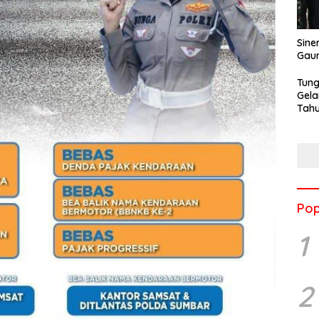
Sine
Gau
Tung
Gela
Tahu
Jon
Pop
1
2