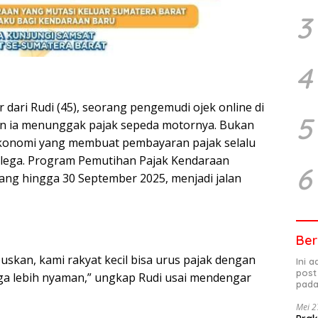
3
4
dari Rudi (45), seorang pengemudi ojek online di
5
hun ia menunggak pajak sepeda motornya. Bukan
 ekonomi yang membuat pembayaran pajak selalu
s lega. Program Pemutihan Pajak Kendaraan
6
ang hingga 30 September 2025, menjadi jalan
Ber
puskan, kami rakyat kecil bisa urus pajak dengan
Ini 
post
uga lebih nyaman,” ungkap Rudi usai mendengar
pada
Mei 2