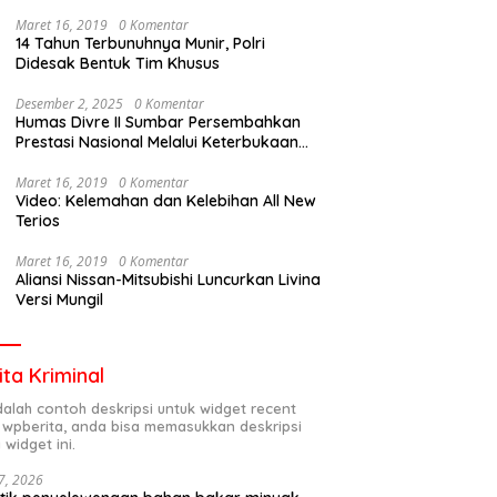
Maret 16, 2019
0 Komentar
14 Tahun Terbunuhnya Munir, Polri
Didesak Bentuk Tim Khusus
Desember 2, 2025
0 Komentar
Humas Divre II Sumbar Persembahkan
Prestasi Nasional Melalui Keterbukaan
Informasi
Maret 16, 2019
0 Komentar
Video: Kelemahan dan Kelebihan All New
Terios
Maret 16, 2019
0 Komentar
Aliansi Nissan-Mitsubishi Luncurkan Livina
Versi Mungil
ita Kriminal
adalah contoh deskripsi untuk widget recent
 wpberita, anda bisa memasukkan deskripsi
 widget ini.
7, 2026