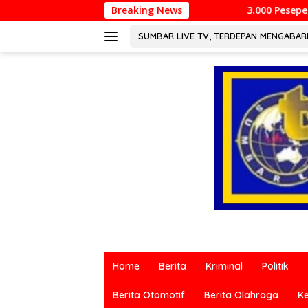
Langsung
Breaking News
3.000 Pesepeda Meriahkan Gowes HJK 
ke
konten
SUMBAR LIVE TV, TERDEPAN MENGABA
Berita
terkini
Home
Berita
Kriminal
Politik
dari
berbagai
Berita Otomotif
Berita Olahraga
K
sumber