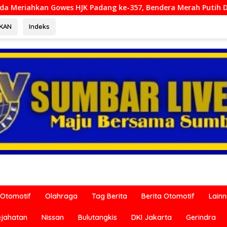
Padang ke-357, Bendera Merah Putih Dibagikan Sambut HUT ke-
RKAN
Indeks
Otomotif
Olahraga
Tag Berita
Berita Otomotif
Lain
ejahatan
Nissan
Bulutangkis
DKI Jakarta
Gerindra