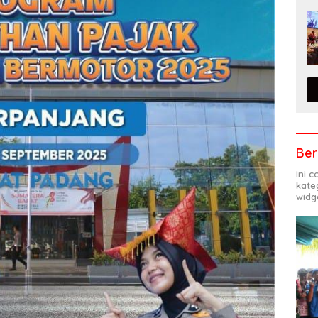
Ber
Ini 
kate
widg