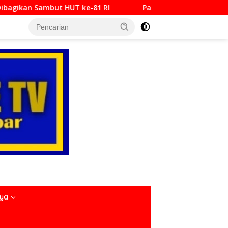
81 RI
Padang Bajamba HJK ke-357, Perkuat Identitas 
nya