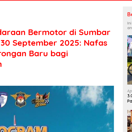
B
In
an
daraan Bermotor di Sumbar
 30 September 2025: Nafas
rongan Baru bagi
h
Ag
3.
Pa
Di