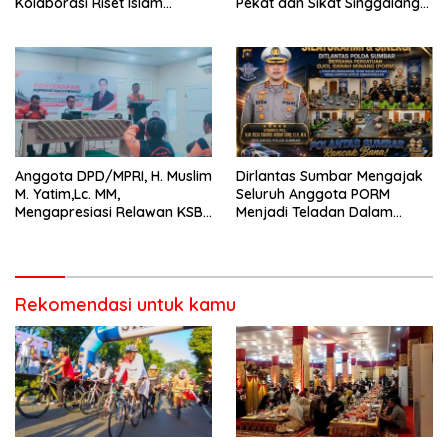
Kolaborasi Riset Islam
Pekat dan Sikat Singgalang
Bertaraf Internasional
2026 Catat Hasil Maksimal
Anggota DPD/MPRI, H. Muslim
Dirlantas Sumbar Mengajak
M. Yatim,Lc. MM,
Seluruh Anggota PORM
Mengapresiasi Relawan KSB
Menjadi Teladan Dalam
Kota Padang salah satu
Mematuhi Aturan Lalu
garda terdepan dalam
Lintas,Menggunakan
Bencana
Perlengkapan Keselamatan
Berkendara
Rekomendasi untuk kamu