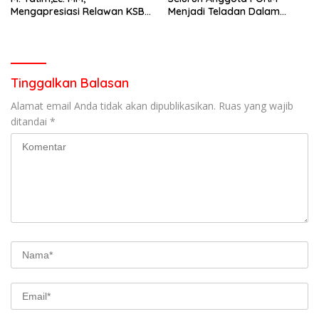
Mengapresiasi Relawan KSB
Menjadi Teladan Dalam
Kota Padang salah satu
Mematuhi Aturan Lalu
garda terdepan dalam
Lintas,Menggunakan
Bencana
Perlengkapan Keselamatan
Berkendara
Tinggalkan Balasan
Alamat email Anda tidak akan dipublikasikan.
Ruas yang wajib
ditandai
*