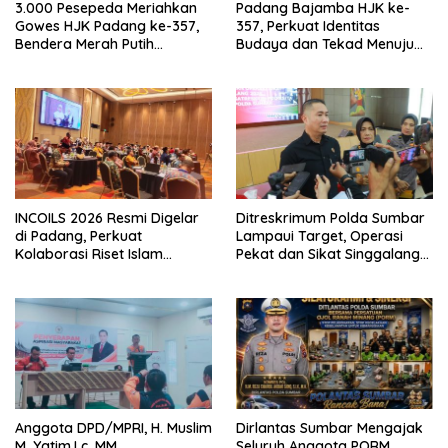
3.000 Pesepeda Meriahkan
Padang Bajamba HJK ke-
Gowes HJK Padang ke-357,
357, Perkuat Identitas
Bendera Merah Putih
Budaya dan Tekad Menuju
Dibagikan Sambut HUT ke-81
Kota Gastronomi Dunia
RI
INCOILS 2026 Resmi Digelar
Ditreskrimum Polda Sumbar
di Padang, Perkuat
Lampaui Target, Operasi
Kolaborasi Riset Islam
Pekat dan Sikat Singgalang
Bertaraf Internasional
2026 Catat Hasil Maksimal
Anggota DPD/MPRI, H. Muslim
Dirlantas Sumbar Mengajak
M. Yatim,Lc. MM,
Seluruh Anggota PORM