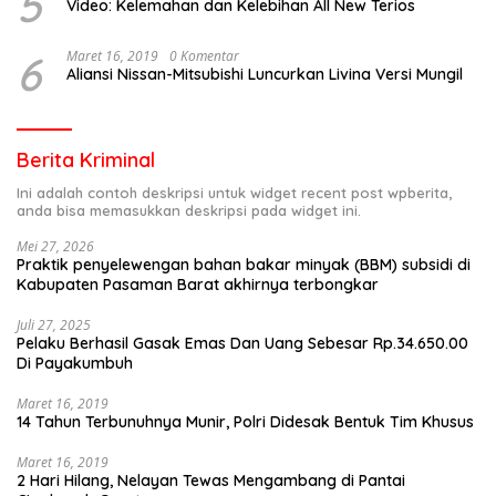
5
Video: Kelemahan dan Kelebihan All New Terios
6
Maret 16, 2019
0 Komentar
Aliansi Nissan-Mitsubishi Luncurkan Livina Versi Mungil
Berita Kriminal
Ini adalah contoh deskripsi untuk widget recent post wpberita,
anda bisa memasukkan deskripsi pada widget ini.
Mei 27, 2026
Praktik penyelewengan bahan bakar minyak (BBM) subsidi di
Kabupaten Pasaman Barat akhirnya terbongkar
Juli 27, 2025
Pelaku Berhasil Gasak Emas Dan Uang Sebesar Rp.34.650.00
Di Payakumbuh
Maret 16, 2019
14 Tahun Terbunuhnya Munir, Polri Didesak Bentuk Tim Khusus
Maret 16, 2019
2 Hari Hilang, Nelayan Tewas Mengambang di Pantai