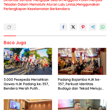
Teladan Dalam Mematuhi Aturan Lalu Lintas,Menggunakan
Perlengkapan Keselamatan Berkendara
Baca Juga
3.000 Pesepeda Meriahkan
Padang Bajamba HJK ke-
Gowes HJK Padang ke-357,
357, Perkuat Identitas
Bendera Merah Putih
Budaya dan Tekad Menuju
Dibagikan Sambut HUT ke-81
Kota Gastronomi Dunia
RI