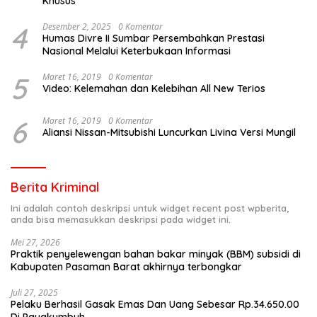
Khusus
4
Desember 2, 2025
0 Komentar
Humas Divre II Sumbar Persembahkan Prestasi
Nasional Melalui Keterbukaan Informasi
5
Maret 16, 2019
0 Komentar
Video: Kelemahan dan Kelebihan All New Terios
6
Maret 16, 2019
0 Komentar
Aliansi Nissan-Mitsubishi Luncurkan Livina Versi Mungil
Berita Kriminal
Ini adalah contoh deskripsi untuk widget recent post wpberita,
anda bisa memasukkan deskripsi pada widget ini.
Mei 27, 2026
Praktik penyelewengan bahan bakar minyak (BBM) subsidi di
Kabupaten Pasaman Barat akhirnya terbongkar
Juli 27, 2025
Pelaku Berhasil Gasak Emas Dan Uang Sebesar Rp.34.650.00
Di Payakumbuh