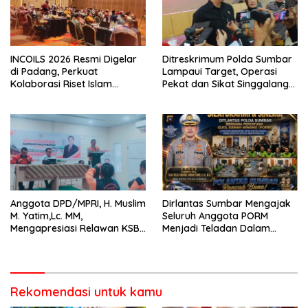
INCOILS 2026 Resmi Digelar
Ditreskrimum Polda Sumbar
di Padang, Perkuat
Lampaui Target, Operasi
Kolaborasi Riset Islam
Pekat dan Sikat Singgalang
Bertaraf Internasional
2026 Catat Hasil Maksimal
Anggota DPD/MPRI, H. Muslim
Dirlantas Sumbar Mengajak
M. Yatim,Lc. MM,
Seluruh Anggota PORM
Mengapresiasi Relawan KSB
Menjadi Teladan Dalam
Kota Padang salah satu
Mematuhi Aturan Lalu
garda terdepan dalam
Lintas,Menggunakan
Bencana
Perlengkapan Keselamatan
Berkendara
Rekomendasi untuk kamu