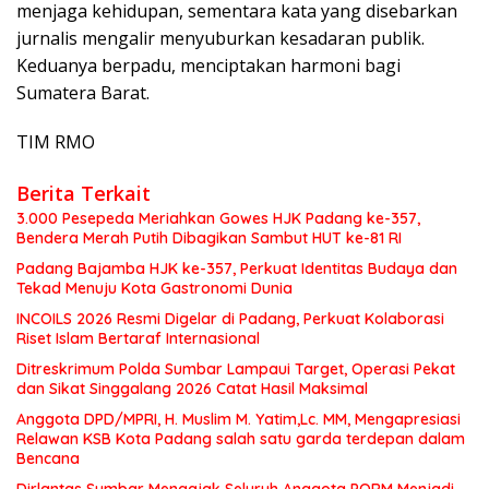
menjaga kehidupan, sementara kata yang disebarkan
jurnalis mengalir menyuburkan kesadaran publik.
Keduanya berpadu, menciptakan harmoni bagi
Sumatera Barat.
TIM RMO
Berita Terkait
3.000 Pesepeda Meriahkan Gowes HJK Padang ke-357,
Bendera Merah Putih Dibagikan Sambut HUT ke-81 RI
Padang Bajamba HJK ke-357, Perkuat Identitas Budaya dan
Tekad Menuju Kota Gastronomi Dunia
INCOILS 2026 Resmi Digelar di Padang, Perkuat Kolaborasi
Riset Islam Bertaraf Internasional
Ditreskrimum Polda Sumbar Lampaui Target, Operasi Pekat
dan Sikat Singgalang 2026 Catat Hasil Maksimal
Anggota DPD/MPRI, H. Muslim M. Yatim,Lc. MM, Mengapresiasi
Relawan KSB Kota Padang salah satu garda terdepan dalam
Bencana
Dirlantas Sumbar Mengajak Seluruh Anggota PORM Menjadi