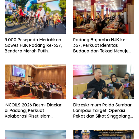
3.000 Pesepeda Meriahkan
Padang Bajamba HJK ke-
Gowes HJK Padang ke-357,
357, Perkuat Identitas
Bendera Merah Putih
Budaya dan Tekad Menuju
Dibagikan Sambut HUT ke-81
Kota Gastronomi Dunia
RI
INCOILS 2026 Resmi Digelar
Ditreskrimum Polda Sumbar
di Padang, Perkuat
Lampaui Target, Operasi
Kolaborasi Riset Islam
Pekat dan Sikat Singgalang
Bertaraf Internasional
2026 Catat Hasil Maksimal