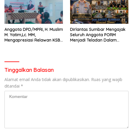
Anggota DPD/MPRI, H. Muslim
Dirlantas Sumbar Mengajak
M. Yatim,Lc. MM,
Seluruh Anggota PORM
Mengapresiasi Relawan KSB
Menjadi Teladan Dalam
Kota Padang salah satu
Mematuhi Aturan Lalu
garda terdepan dalam
Lintas,Menggunakan
Bencana
Perlengkapan Keselamatan
Berkendara
Tinggalkan Balasan
Alamat email Anda tidak akan dipublikasikan.
Ruas yang wajib
ditandai
*