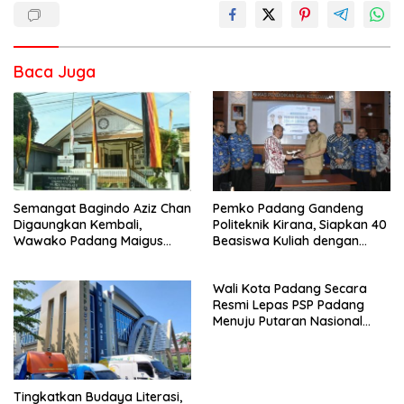
Baca Juga
Semangat Bagindo Aziz Chan
Pemko Padang Gandeng
Digaungkan Kembali,
Politeknik Kirana, Siapkan 40
Wawako Padang Maigus
Beasiswa Kuliah dengan
Nasir Ajak Warga Bersatu
Jaminan Kerja di Lion Group
Bangun Padang
Wali Kota Padang Secara
Resmi Lepas PSP Padang
Menuju Putaran Nasional
Liga 4
Tingkatkan Budaya Literasi,