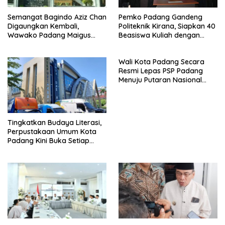
Semangat Bagindo Aziz Chan
Pemko Padang Gandeng
Digaungkan Kembali,
Politeknik Kirana, Siapkan 40
Wawako Padang Maigus
Beasiswa Kuliah dengan
Nasir Ajak Warga Bersatu
Jaminan Kerja di Lion Group
Bangun Padang
Wali Kota Padang Secara
Resmi Lepas PSP Padang
Menuju Putaran Nasional
Liga 4
Tingkatkan Budaya Literasi,
Perpustakaan Umum Kota
Padang Kini Buka Setiap
Sabtu