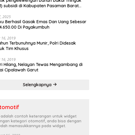
tik penyelewengan bahan bakar minyak
) subsidi di Kabupaten Pasaman Barat
rnya terbongkar
27, 2025
ku Berhasil Gasak Emas Dan Uang Sebesar
4.650.00 Di Payakumbuh
 16, 2019
ahun Terbunuhnya Munir, Polri Didesak
uk Tim Khusus
 16, 2019
ri Hilang, Nelayan Tewas Mengambang di
ai Cipalawah Garut
Selengkapnya
tomotif
i adalah contoh keterangan untuk widget
ngan kategori otomotif, anda bisa dengan
dah memasukkannya pada widget.