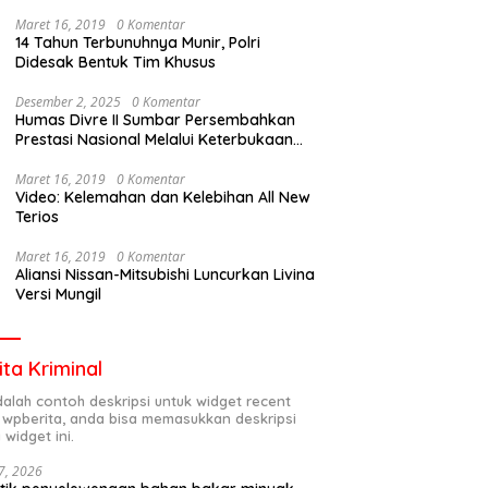
Maret 16, 2019
0 Komentar
14 Tahun Terbunuhnya Munir, Polri
Didesak Bentuk Tim Khusus
Desember 2, 2025
0 Komentar
Humas Divre II Sumbar Persembahkan
Prestasi Nasional Melalui Keterbukaan
Informasi
Maret 16, 2019
0 Komentar
Video: Kelemahan dan Kelebihan All New
Terios
Maret 16, 2019
0 Komentar
Aliansi Nissan-Mitsubishi Luncurkan Livina
Versi Mungil
ita Kriminal
adalah contoh deskripsi untuk widget recent
 wpberita, anda bisa memasukkan deskripsi
 widget ini.
7, 2026