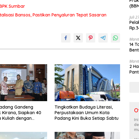
Prak
(BBM
 BPK Sumbar
akhi
italisasi Bansos, Pastikan Penyaluran Tepat Sasaran
Juli 
Pela
Rp.3
Maret
14 T
Bent
Maret
2 Ha
Pant
adang Gandeng
Tingkatkan Budaya Literasi,
O
k Kirana, Siapkan 40
Perpustakaan Umum Kota
 Kuliah dengan
Padang Kini Buka Setiap Sabtu
In
Kerja di Lion Group
de
mu