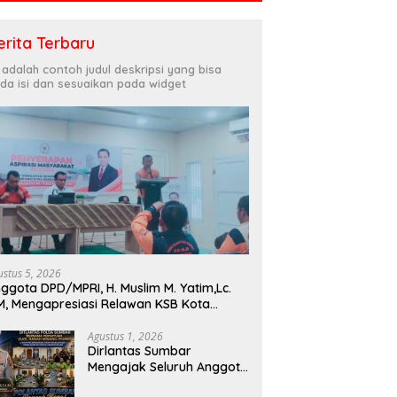
erita Terbaru
i adalah contoh judul deskripsi yang bisa
da isi dan sesuaikan pada widget
ustus 5, 2026
ggota DPD/MPRI, H. Muslim M. Yatim,Lc.
, Mengapresiasi Relawan KSB Kota
dang salah satu garda terdepan dalam
encana
Agustus 1, 2026
Dirlantas Sumbar
Mengajak Seluruh Anggota
PORM Menjadi Teladan