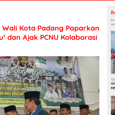
B
In
an
i, Wali Kota Padang Paparkan
’ dan Ajak PCNU Kolaborasi
Ag
An
MM
Pa
B