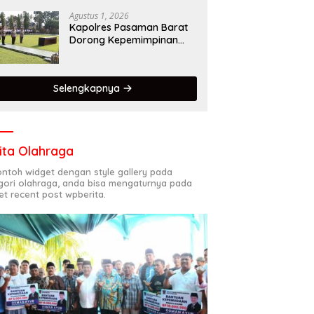
Dalam Mematuhi Aturan
Lalu Lintas,Menggunakan
Agustus 1, 2026
Perlengkapan
Kapolres Pasaman Barat
Keselamatan Berkendara
Dorong Kepemimpinan
Adaptif, Profesional, dan
Berorientasi Pelayanan
Selengkapnya
ita Olahraga
contoh widget dengan style gallery pada
gori olahraga, anda bisa mengaturnya pada
et recent post wpberita.