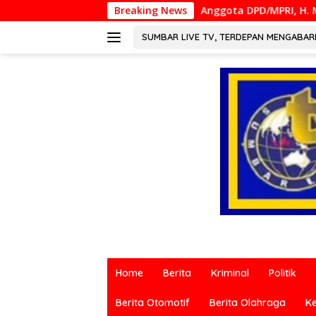
Langsung
Anggota DPD/MPRI, H. Muslim M. Yatim,Lc. MM, Men
Breaking News
ke
konten
SUMBAR LIVE TV, TERDEPAN MENGABA
Berita
terkini
Home
Berita
Kriminal
Politik
dari
berbagai
Berita Otomotif
Berita Olahraga
K
sumber