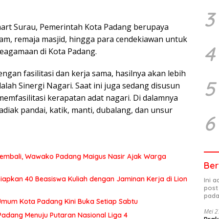
3
art Surau, Pemerintah Kota Padang berupaya
am, remaja masjid, hingga para cendekiawan untuk
4
eagamaan di Kota Padang.
ngan fasilitasi dan kerja sama, hasilnya akan lebih
5
alah Sinergi Nagari. Saat ini juga sedang disusun
emfasilitasi kerapatan adat nagari. Di dalamnya
diak pandai, katik, manti, dubalang, dan unsur
6
embali, Wawako Padang Maigus Nasir Ajak Warga
Ber
iapkan 40 Beasiswa Kuliah dengan Jaminan Kerja di Lion
Ini 
post
pada
 Umum Kota Padang Kini Buka Setiap Sabtu
Mei 2
Padang Menuju Putaran Nasional Liga 4