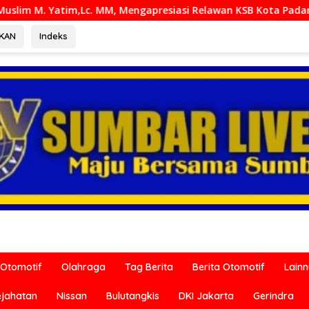
gapresiasi Relawan KSB Kota Padang salah satu garda terdepa
RKAN
Indeks
Otomotif
Olahraga
Tag Berita
Berita Otomotif
Lain
ejahatan
Nissan
Bulutangkis
DKI Jakarta
Gerindra