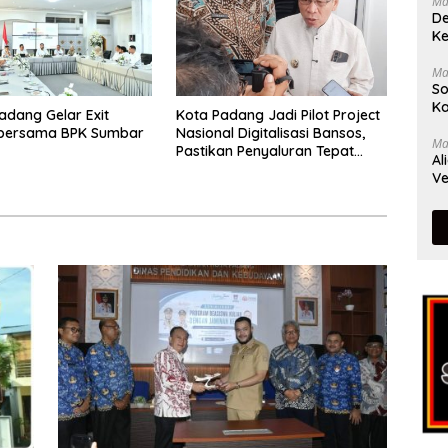
Ma
De
Ke
Ma
So
Ka
dang Gelar Exit
Kota Padang Jadi Pilot Project
 bersama BPK Sumbar
Nasional Digitalisasi Bansos,
Ma
Pastikan Penyaluran Tepat
Al
Sasaran
Ve