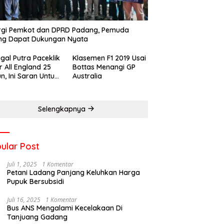
rgi Pemkot dan DPRD Padang, Pemuda
ng Dapat Dukungan Nyata
gal Putra Paceklik
Klasemen F1 2019 Usai
r All England 25
Bottas Menangi GP
n, Ini Saran Untuk
Australia
atan dkk
Selengkapnya
ular Post
Juli 1, 2025
1 Komentar
Petani Ladang Panjang Keluhkan Harga
Pupuk Bersubsidi
Juli 16, 2025
1 Komentar
Bus ANS Mengalami Kecelakaan Di
Tanjuang Gadang