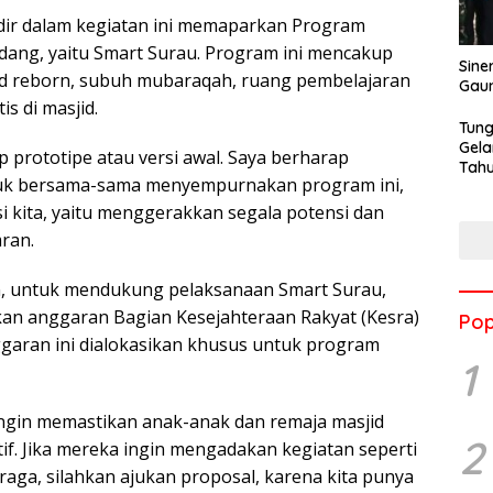
dir dalam kegiatan ini memaparkan Program
dang, yaitu Smart Surau. Program ini mencakup
Sine
jid reborn, subuh mubaraqah, ruang pembelajaran
Gau
is di masjid.
Tung
Gela
p prototipe atau versi awal. Saya berharap
Tahu
uk bersama-sama menyempurnakan program ini,
Jon
si kita, yaitu menggerakkan segala potensi dan
ran.
n, untuk mendukung pelaksanaan Smart Surau,
an anggaran Bagian Kesejahteraan Rakyat (Kesra)
Pop
nggaran ini dialokasikan khusus untuk program
1
ingin memastikan anak-anak dan remaja masjid
2
if. Jika mereka ingin mengadakan kegiatan seperti
hraga, silahkan ajukan proposal, karena kita punya