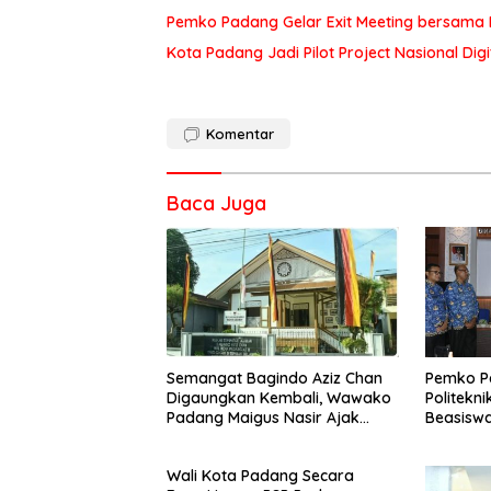
Pemko Padang Gelar Exit Meeting bersama
Kota Padang Jadi Pilot Project Nasional Dig
Komentar
Baca Juga
Semangat Bagindo Aziz Chan
Pemko P
Digaungkan Kembali, Wawako
Politekni
Padang Maigus Nasir Ajak
Beasiswa
Warga Bersatu Bangun
Jaminan 
Padang
Wali Kota Padang Secara