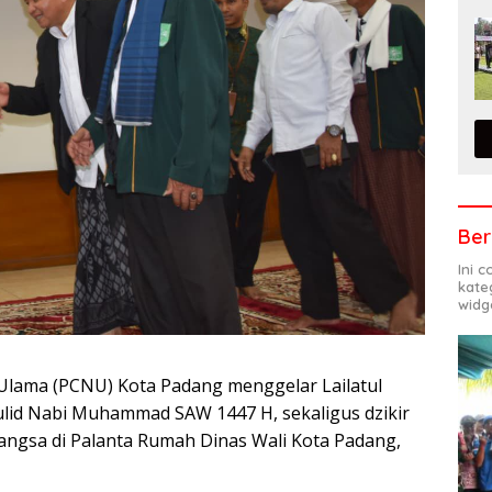
Ber
Ini 
kate
widg
Ulama (PCNU) Kota Padang menggelar Lailatul
ulid Nabi Muhammad SAW 1447 H, sekaligus dzikir
ngsa di Palanta Rumah Dinas Wali Kota Padang,