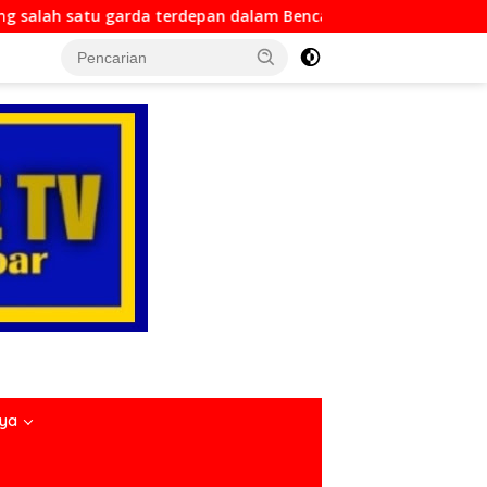
n dalam Bencana
Dirlantas Sumbar Mengajak Seluruh 
nya