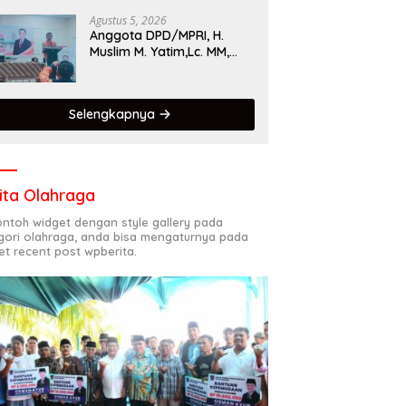
Singgalang 2026 Catat
Hasil Maksimal
Agustus 5, 2026
Anggota DPD/MPRI, H.
Muslim M. Yatim,Lc. MM,
Mengapresiasi Relawan
KSB Kota Padang salah
satu garda terdepan
Selengkapnya
dalam Bencana
ita Olahraga
contoh widget dengan style gallery pada
gori olahraga, anda bisa mengaturnya pada
et recent post wpberita.