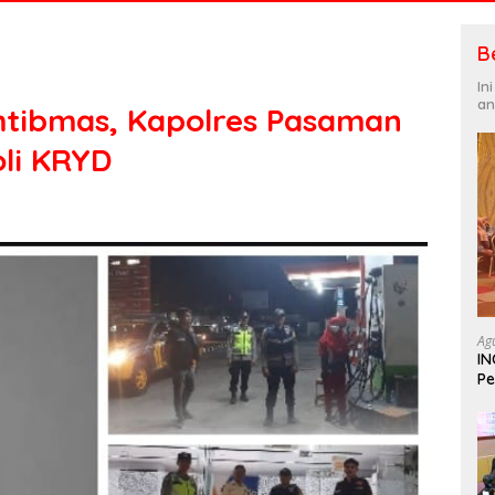
B
In
an
tibmas, Kapolres Pasaman
li KRYD
Ag
IN
Pe
In