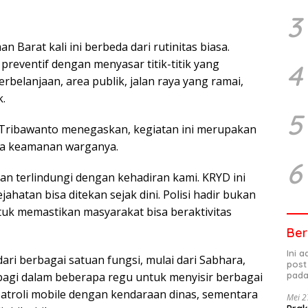
3
n Barat kali ini berbeda dari rutinitas biasa.
 preventif dengan menyasar titik-titik yang
4
rbelanjaan, area publik, jalan raya yang ramai,
.
5
Tribawanto menegaskan, kegiatan ini merupakan
ga keamanan warganya.
6
n terlindungi dengan kehadiran kami. KRYD ini
jahatan bisa ditekan sejak dini. Polisi hadir bukan
ntuk memastikan masyarakat bisa beraktivitas
Ber
Ini 
dari berbagai satuan fungsi, mulai dari Sabhara,
post
pada
ibagi dalam beberapa regu untuk menyisir berbagai
atroli mobile dengan kendaraan dinas, sementara
Mei 2