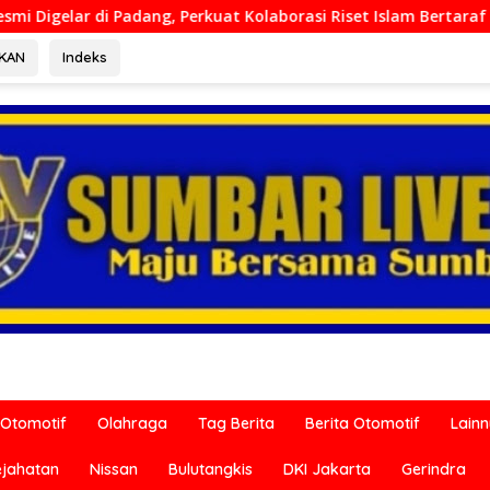
g, Perkuat Kolaborasi Riset Islam Bertaraf Internasional
RKAN
Indeks
Otomotif
Olahraga
Tag Berita
Berita Otomotif
Lain
ejahatan
Nissan
Bulutangkis
DKI Jakarta
Gerindra