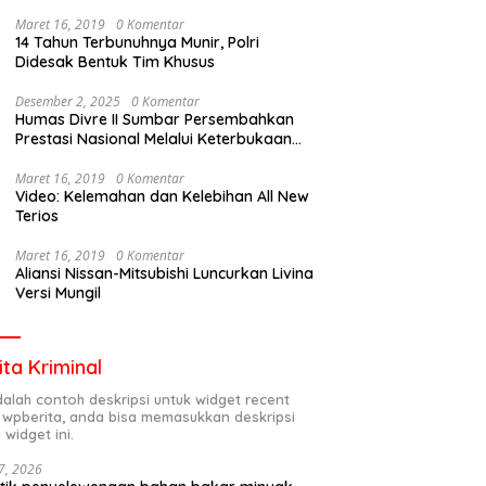
Maret 16, 2019
0 Komentar
14 Tahun Terbunuhnya Munir, Polri
Didesak Bentuk Tim Khusus
Desember 2, 2025
0 Komentar
Humas Divre II Sumbar Persembahkan
Prestasi Nasional Melalui Keterbukaan
Informasi
Maret 16, 2019
0 Komentar
Video: Kelemahan dan Kelebihan All New
Terios
Maret 16, 2019
0 Komentar
Aliansi Nissan-Mitsubishi Luncurkan Livina
Versi Mungil
ita Kriminal
adalah contoh deskripsi untuk widget recent
 wpberita, anda bisa memasukkan deskripsi
 widget ini.
7, 2026