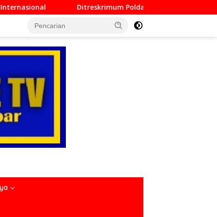
Ditreskrimum Polda Sumbar Lampaui Target, Operasi Pekat d
nya