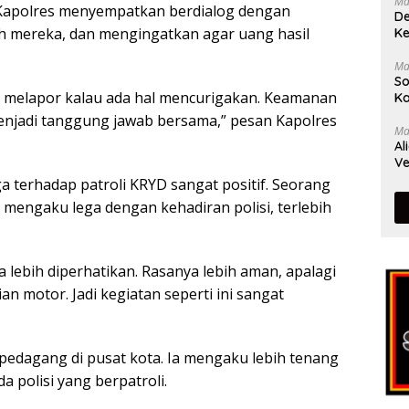
Ma
, Kapolres menyempatkan berdialog dengan
De
h mereka, dan mengingatkan agar uang hasil
Ke
Ma
So
an melapor kalau ada hal mencurigakan. Keamanan
Ka
menjadi tanggung jawab bersama,” pesan Kapolres
Ma
Al
Ve
a terhadap patroli KRYD sangat positif. Seorang
engaku lega dengan kehadiran polisi, terlebih
a lebih diperhatikan. Rasanya lebih aman, apalagi
ian motor. Jadi kegiatan seperti ini sangat
pedagang di pusat kota. Ia mengaku lebih tenang
a polisi yang berpatroli.