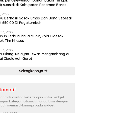
tik penyelewengan bahan bakar minyak
) subsidi di Kabupaten Pasaman Barat
rnya terbongkar
27, 2025
ku Berhasil Gasak Emas Dan Uang Sebesar
4.650.00 Di Payakumbuh
 16, 2019
ahun Terbunuhnya Munir, Polri Didesak
uk Tim Khusus
 16, 2019
ri Hilang, Nelayan Tewas Mengambang di
ai Cipalawah Garut
Selengkapnya
tomotif
i adalah contoh keterangan untuk widget
ngan kategori otomotif, anda bisa dengan
dah memasukkannya pada widget.