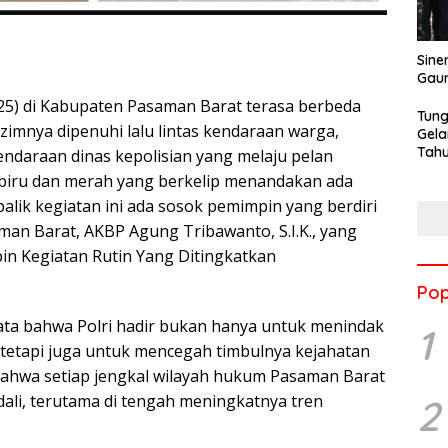
Sine
Gau
5) di Kabupaten Pasaman Barat terasa berbeda
Tung
azimnya dipenuhi lalu lintas kendaraan warga,
Gela
Tahu
kendaraan dinas kepolisian yang melaju pelan
Jon
biru dan merah yang berkelip menandakan ada
alik kegiatan ini ada sosok pemimpin yang berdiri
man Barat, AKBP Agung Tribawanto, S.I.K., yang
n Kegiatan Rutin Yang Ditingkatkan
Pop
yata bahwa Polri hadir bukan hanya untuk menindak
1
tetapi juga untuk mencegah timbulnya kejahatan
 bahwa setiap jengkal wilayah hukum Pasaman Barat
ali, terutama di tengah meningkatnya tren
2