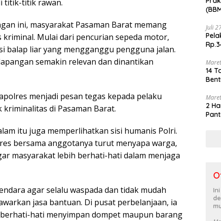
Prak
titik-titik rawan.
(BBM
akhi
angan ini, masyarakat Pasaman Barat memang
Juli 
Pela
 kriminal. Mulai dari pencurian sepeda motor,
Rp.3
i balap liar yang mengganggu pengguna jalan.
i lapangan semakin relevan dan dinantikan
Maret
14 T
Bent
apolres menjadi pesan tegas kepada pelaku
Maret
2 Ha
 kriminalitas di Pasaman Barat.
Pant
alam itu juga memperlihatkan sisi humanis Polri.
res bersama anggotanya turut menyapa warga,
ar masyarakat lebih berhati-hati dalam menjaga
O
ndara agar selalu waspada dan tidak mudah
In
de
arkan jasa bantuan. Di pusat perbelanjaan, ia
mu
berhati-hati menyimpan dompet maupun barang