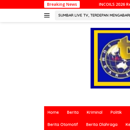
Langsung
Breaking News
INCOILS 2026 Resmi Digelar di Padan
ke
konten
SUMBAR LIVE TV, TERDEPAN MENGABA
Berita
terkini
Home
Berita
Kriminal
Politik
dari
berbagai
Berita Otomotif
Berita Olahraga
K
sumber