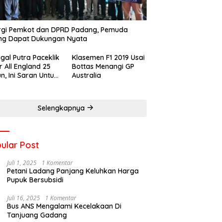
rgi Pemkot dan DPRD Padang, Pemuda
ng Dapat Dukungan Nyata
gal Putra Paceklik
Klasemen F1 2019 Usai
r All England 25
Bottas Menangi GP
n, Ini Saran Untuk
Australia
atan dkk
Selengkapnya
ular Post
Juli 1, 2025
1 Komentar
Petani Ladang Panjang Keluhkan Harga
Pupuk Bersubsidi
Juli 16, 2025
1 Komentar
Bus ANS Mengalami Kecelakaan Di
Tanjuang Gadang