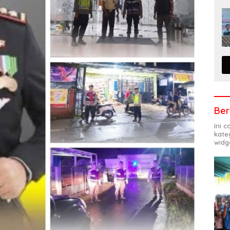
Ber
Ini 
kate
widg