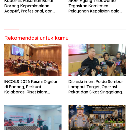
Kapolres Pasaman Barat
AKBP Agung Tribawanto
Dorong Kepemimpinan
Tegaskan Komitmen
Adaptif, Profesional, dan
Pelayanan Kepolisian dalam
Berorientasi Pelayanan
Penanganan Dugaan
Pencurian di Kecamatan
Pasaman
Rekomendasi untuk kamu
INCOILS 2026 Resmi Digelar
Ditreskrimum Polda Sumbar
di Padang, Perkuat
Lampaui Target, Operasi
Kolaborasi Riset Islam
Pekat dan Sikat Singgalang
Bertaraf Internasional
2026 Catat Hasil Maksimal