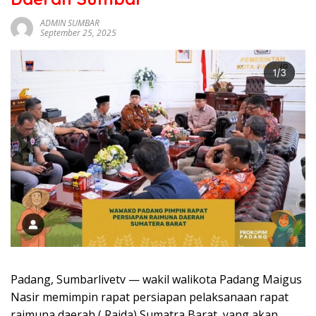
sumbar
tv
ADMIN SUMBAR
September 25, 2025
live
Padang, Sumbarlivetv — wakil walikota Padang Maigus
Nasir memimpin rapat persiapan pelaksanaan rapat
raimuna daerah ( Raida) Sumatra Barat, yang akan