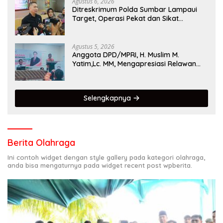
Agustus 6, 2026
Ditreskrimum Polda Sumbar Lampaui
Target, Operasi Pekat dan Sikat
Singgalang 2026 Catat Hasil Maksimal
Agustus 5, 2026
Anggota DPD/MPRI, H. Muslim M.
Yatim,Lc. MM, Mengapresiasi Relawan
KSB Kota Padang salah satu garda
terdepan dalam Bencana
Selengkapnya
Berita Olahraga
Ini contoh widget dengan style gallery pada kategori olahraga,
anda bisa mengaturnya pada widget recent post wpberita.