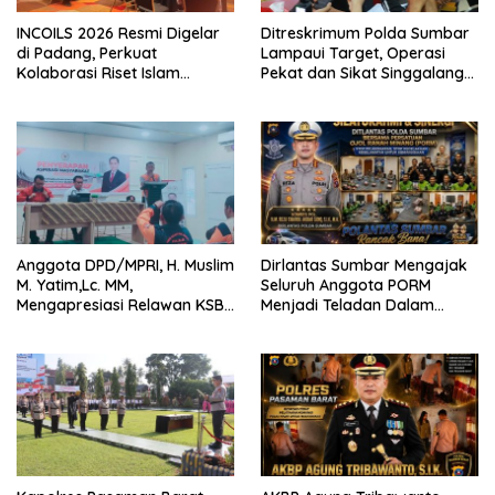
INCOILS 2026 Resmi Digelar
Ditreskrimum Polda Sumbar
di Padang, Perkuat
Lampaui Target, Operasi
Kolaborasi Riset Islam
Pekat dan Sikat Singgalang
Bertaraf Internasional
2026 Catat Hasil Maksimal
Anggota DPD/MPRI, H. Muslim
Dirlantas Sumbar Mengajak
M. Yatim,Lc. MM,
Seluruh Anggota PORM
Mengapresiasi Relawan KSB
Menjadi Teladan Dalam
Kota Padang salah satu
Mematuhi Aturan Lalu
garda terdepan dalam
Lintas,Menggunakan
Bencana
Perlengkapan Keselamatan
Berkendara