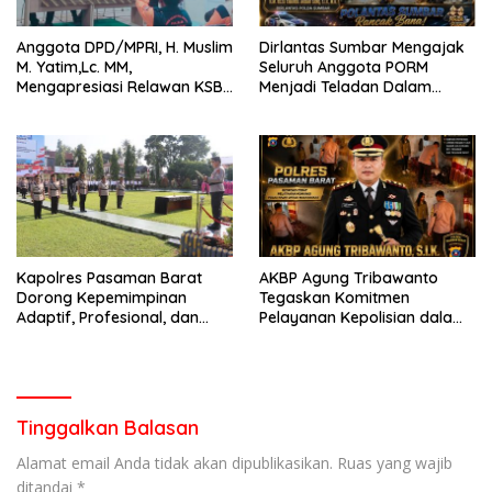
Anggota DPD/MPRI, H. Muslim
Dirlantas Sumbar Mengajak
M. Yatim,Lc. MM,
Seluruh Anggota PORM
Mengapresiasi Relawan KSB
Menjadi Teladan Dalam
Kota Padang salah satu
Mematuhi Aturan Lalu
garda terdepan dalam
Lintas,Menggunakan
Bencana
Perlengkapan Keselamatan
Berkendara
Kapolres Pasaman Barat
AKBP Agung Tribawanto
Dorong Kepemimpinan
Tegaskan Komitmen
Adaptif, Profesional, dan
Pelayanan Kepolisian dalam
Berorientasi Pelayanan
Penanganan Dugaan
Pencurian di Kecamatan
Pasaman
Tinggalkan Balasan
Alamat email Anda tidak akan dipublikasikan.
Ruas yang wajib
ditandai
*