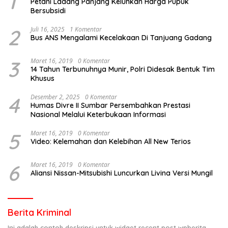
1
Petani Ladang Panjang Keluhkan Harga Pupuk
Bersubsidi
2
Juli 16, 2025
1 Komentar
Bus ANS Mengalami Kecelakaan Di Tanjuang Gadang
3
Maret 16, 2019
0 Komentar
14 Tahun Terbunuhnya Munir, Polri Didesak Bentuk Tim
Khusus
4
Desember 2, 2025
0 Komentar
Humas Divre II Sumbar Persembahkan Prestasi
Nasional Melalui Keterbukaan Informasi
5
Maret 16, 2019
0 Komentar
Video: Kelemahan dan Kelebihan All New Terios
6
Maret 16, 2019
0 Komentar
Aliansi Nissan-Mitsubishi Luncurkan Livina Versi Mungil
Berita Kriminal
Ini adalah contoh deskripsi untuk widget recent post wpberita,