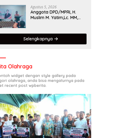
Singgalang 2026 Catat
Hasil Maksimal
Agustus 5, 2026
Anggota DPD/MPRI, H.
Muslim M. Yatim,Lc. MM,
Mengapresiasi Relawan
KSB Kota Padang salah
satu garda terdepan
Selengkapnya
dalam Bencana
ita Olahraga
contoh widget dengan style gallery pada
gori olahraga, anda bisa mengaturnya pada
et recent post wpberita.