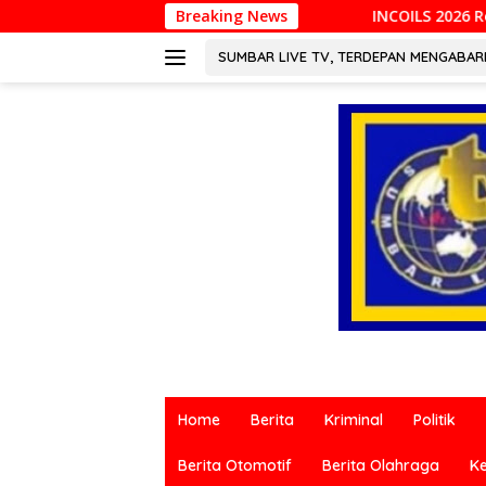
Langsung
INCOILS 2026 Resmi Digelar di Padang, Perku
Breaking News
ke
konten
SUMBAR LIVE TV, TERDEPAN MENGABA
Berita
terkini
Home
Berita
Kriminal
Politik
dari
berbagai
Berita Otomotif
Berita Olahraga
K
sumber