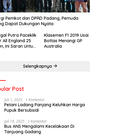
rgi Pemkot dan DPRD Padang, Pemuda
ng Dapat Dukungan Nyata
gal Putra Paceklik
Klasemen F1 2019 Usai
r All England 25
Bottas Menangi GP
n, Ini Saran Untuk
Australia
atan dkk
Selengkapnya
ular Post
Juli 1, 2025
1 Komentar
Petani Ladang Panjang Keluhkan Harga
Pupuk Bersubsidi
Juli 16, 2025
1 Komentar
Bus ANS Mengalami Kecelakaan Di
Tanjuang Gadang