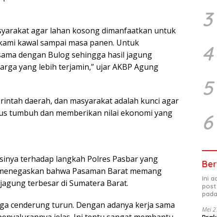
3
syarakat agar lahan kosong dimanfaatkan untuk
s kami kawal sampai masa panen. Untuk
4
 sama dengan Bulog sehingga hasil jagung
rga yang lebih terjamin,” ujar AKBP Agung
5
erintah daerah, dan masyarakat adalah kunci agar
rus tumbuh dan memberikan nilai ekonomi yang
6
sinya terhadap langkah Polres Pasbar yang
Ber
Ia menegaskan bahwa Pasaman Barat memang
Ini 
jagung terbesar di Sumatera Barat.
post
pada
arga cenderung turun. Dengan adanya kerja sama
Mei 2
penyalurannya jelas. Ini tentu sangat membantu