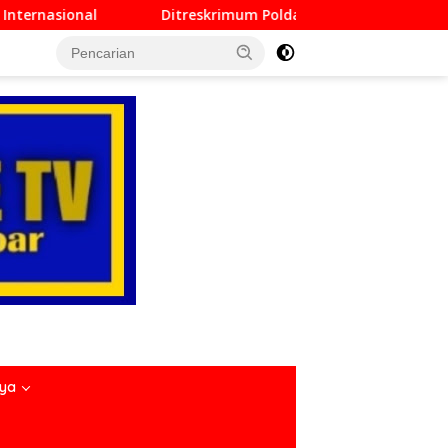
krimum Polda Sumbar Lampaui Target, Operasi Pekat dan Sikat
nya