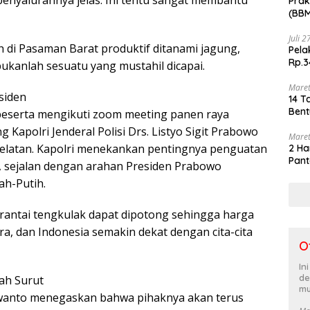
Prak
(BBM
akhi
Juli 
h di Pasaman Barat produktif ditanami jagung,
Pela
Rp.3
kanlah sesuatu yang mustahil dicapai.
Maret
siden
14 T
Bent
peserta mengikuti zoom meeting panen raya
 Kapolri Jenderal Polisi Drs. Listyo Sigit Prabowo
Maret
elatan. Kapolri menekankan pentingnya penguatan
2 Ha
Pant
, sejalan dengan arahan Presiden Prabowo
ah-Putih.
 rantai tengkulak dapat dipotong sehingga harga
tera, dan Indonesia semakin dekat dengan cita-cita
O
In
de
ah Surut
mu
wanto menegaskan bahwa pihaknya akan terus