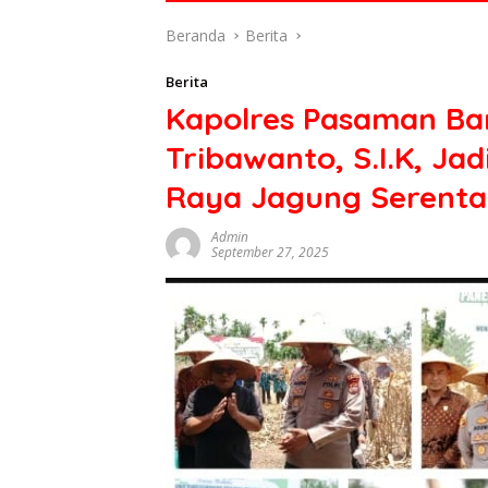
di
Beranda
Berita
indonesia
baik
Berita
dari
Kapolres Pasaman Ba
politik,
ekonomi
Tribawanto, S.I.K, Ja
mapun
budaya
Raya Jagung Serenta
serta
berita
Admin
September 27, 2025
terbaru
lainnya
di
sumbar
tv
live