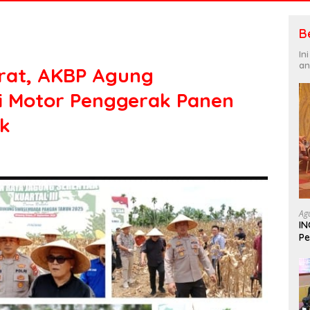
B
In
an
rat, AKBP Agung
di Motor Penggerak Panen
k
Ag
IN
Pe
In