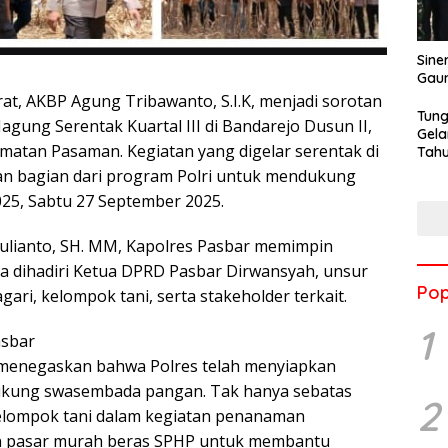
Sine
Gau
t, AKBP Agung Tribawanto, S.I.K, menjadi sorotan
Tung
gung Serentak Kuartal III di Bandarejo Dusun II,
Gela
matan Pasaman. Kegiatan yang digelar serentak di
Tahu
Jon
kan bagian dari program Polri untuk mendukung
25, Sabtu 27 September 2025.
Yulianto, SH. MM, Kapolres Pasbar memimpin
a dihadiri Ketua DPRD Pasbar Dirwansyah, unsur
Pop
ari, kelompok tani, serta stakeholder terkait.
1
asbar
menegaskan bahwa Polres telah menyiapkan
dukung swasembada pangan. Tak hanya sebatas
2
elompok tani dalam kegiatan penanaman
an pasar murah beras SPHP untuk membantu