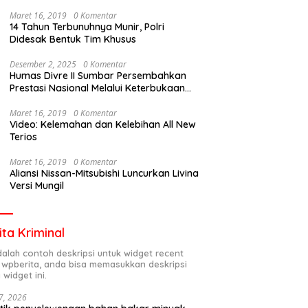
Maret 16, 2019
0 Komentar
14 Tahun Terbunuhnya Munir, Polri
Didesak Bentuk Tim Khusus
Desember 2, 2025
0 Komentar
Humas Divre II Sumbar Persembahkan
Prestasi Nasional Melalui Keterbukaan
Informasi
Maret 16, 2019
0 Komentar
Video: Kelemahan dan Kelebihan All New
Terios
Maret 16, 2019
0 Komentar
Aliansi Nissan-Mitsubishi Luncurkan Livina
Versi Mungil
ita Kriminal
adalah contoh deskripsi untuk widget recent
 wpberita, anda bisa memasukkan deskripsi
 widget ini.
7, 2026