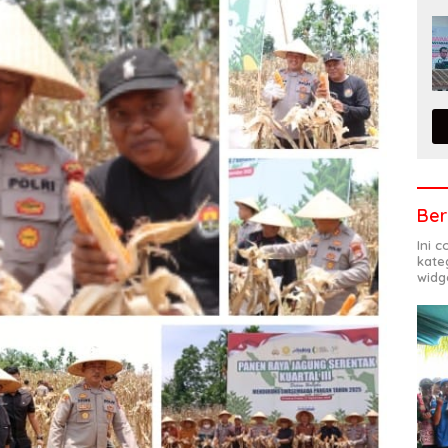
Ber
Ini 
kate
widg