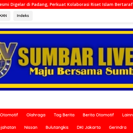
at Kolaborasi Riset Islam Bertaraf Internasional
Ditres
RKAN
Indeks
Otomotif
Olahraga
Tag Berita
Berita Otomotif
Lain
ejahatan
Nissan
Bulutangkis
DKI Jakarta
Gerindra