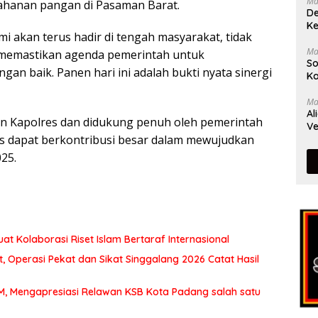
Ma
hanan pangan di Pasaman Barat.
De
Ke
mi akan terus hadir di tengah masyarakat, tidak
Ma
 memastikan agenda pemerintah untuk
So
an baik. Panen hari ini adalah bukti nyata sinergi
Ka
Ma
Al
in Kapolres dan didukung penuh oleh pemerintah
Ve
s dapat berkontribusi besar dalam mewujudkan
25.
at Kolaborasi Riset Islam Bertaraf Internasional
 Operasi Pekat dan Sikat Singgalang 2026 Catat Hasil
MM, Mengapresiasi Relawan KSB Kota Padang salah satu