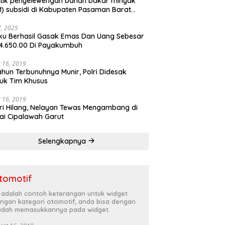
tik penyelewengan bahan bakar minyak
) subsidi di Kabupaten Pasaman Barat
rnya terbongkar
27, 2025
ku Berhasil Gasak Emas Dan Uang Sebesar
4.650.00 Di Payakumbuh
 16, 2019
ahun Terbunuhnya Munir, Polri Didesak
uk Tim Khusus
 16, 2019
ri Hilang, Nelayan Tewas Mengambang di
ai Cipalawah Garut
Selengkapnya
tomotif
i adalah contoh keterangan untuk widget
ngan kategori otomotif, anda bisa dengan
dah memasukkannya pada widget.