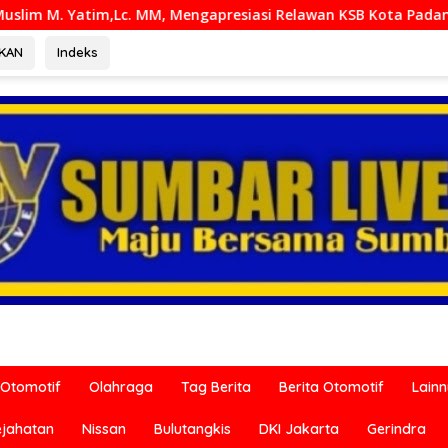
resiasi Relawan KSB Kota Padang salah satu garda terdepan 
RKAN
Indeks
Otomotif
Olahraga
Tag Berita
Berita Otomotif
Lain
ejahatan
Nissan
Bulutangkis
DKI Jakarta
Gerindra