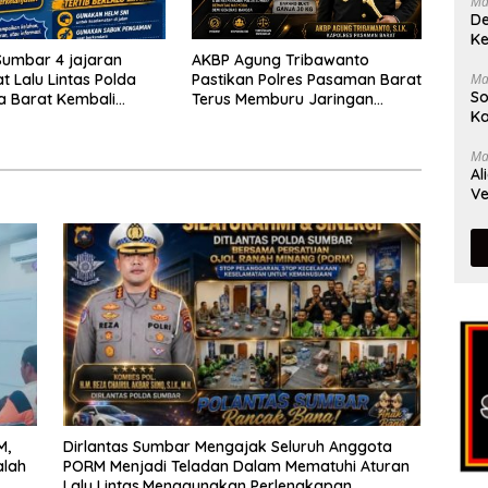
Ma
De
Ke
Sumbar 4 jajaran
AKBP Agung Tribawanto
Ma
t Lalu Lintas Polda
Pastikan Polres Pasaman Barat
So
a Barat Kembali
Terus Memburu Jaringan
Ka
 Masyarakat Lewat
Narkotika hingga ke Akarnya
n Ngobras
Ma
Al
Ve
M,
Dirlantas Sumbar Mengajak Seluruh Anggota
alah
PORM Menjadi Teladan Dalam Mematuhi Aturan
Lalu Lintas,Menggunakan Perlengkapan