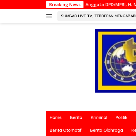
Langsung
Anggota DPD/MPRI, H. Muslim M. Yatim,Lc. MM, Mengap
Breaking News
ke
konten
SUMBAR LIVE TV, TERDEPAN MENGABA
Berita
terkini
Home
Berita
Kriminal
Politik
dari
berbagai
Berita Otomotif
Berita Olahraga
K
sumber