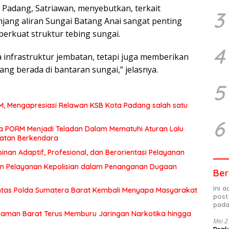
Padang, Satriawan, menyebutkan, terkait
3
ang aliran Sungai Batang Anai sangat penting
erkuat struktur tebing sungai.
4
 infrastruktur jembatan, tetapi juga memberikan
g berada di bantaran sungai,” jelasnya.
5
MM, Mengapresiasi Relawan KSB Kota Padang salah satu
6
a PORM Menjadi Teladan Dalam Mematuhi Aturan Lalu
matan Berkendara
an Adaptif, Profesional, dan Berorientasi Pelayanan
n Pelayanan Kepolisian dalam Penanganan Dugaan
Ber
Ini 
Lintas Polda Sumatera Barat Kembali Menyapa Masyarakat
post
pada
saman Barat Terus Memburu Jaringan Narkotika hingga
Mei 2