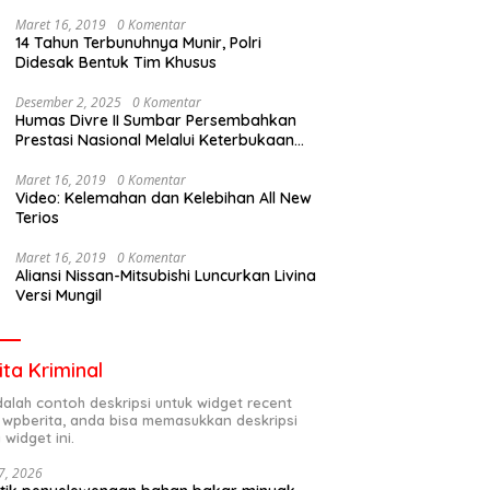
Maret 16, 2019
0 Komentar
14 Tahun Terbunuhnya Munir, Polri
Didesak Bentuk Tim Khusus
Desember 2, 2025
0 Komentar
Humas Divre II Sumbar Persembahkan
Prestasi Nasional Melalui Keterbukaan
Informasi
Maret 16, 2019
0 Komentar
Video: Kelemahan dan Kelebihan All New
Terios
Maret 16, 2019
0 Komentar
Aliansi Nissan-Mitsubishi Luncurkan Livina
Versi Mungil
ita Kriminal
adalah contoh deskripsi untuk widget recent
 wpberita, anda bisa memasukkan deskripsi
 widget ini.
7, 2026