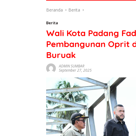
di
Beranda
Berita
indonesia
baik
Berita
dari
Wali Kota Padang Fad
politik,
ekonomi
Pembangunan Oprit d
mapun
budaya
Buruak
serta
berita
ADMIN SUMBAR
September 27, 2025
terbaru
lainnya
di
sumbar
tv
live