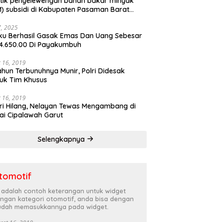
tik penyelewengan bahan bakar minyak
) subsidi di Kabupaten Pasaman Barat
rnya terbongkar
27, 2025
ku Berhasil Gasak Emas Dan Uang Sebesar
4.650.00 Di Payakumbuh
 16, 2019
ahun Terbunuhnya Munir, Polri Didesak
uk Tim Khusus
 16, 2019
ri Hilang, Nelayan Tewas Mengambang di
ai Cipalawah Garut
Selengkapnya
tomotif
i adalah contoh keterangan untuk widget
ngan kategori otomotif, anda bisa dengan
dah memasukkannya pada widget.