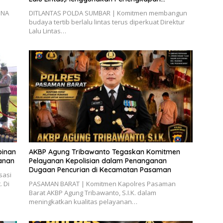
Keselamatan Berkendara
INA
DITLANTAS POLDA SUMBAR | Komitmen membangun
budaya tertib berlalu lintas terus diperkuat Direktur
Lalu Lintas…
pinan
AKBP Agung Tribawanto Tegaskan Komitmen
yanan
Pelayanan Kepolisian dalam Penanganan
Dugaan Pencurian di Kecamatan Pasaman
sasi
 Di
PASAMAN BARAT | Komitmen Kapolres Pasaman
Barat AKBP Agung Tribawanto, S.I.K. dalam
meningkatkan kualitas pelayanan…