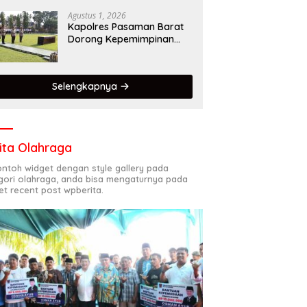
Dalam Mematuhi Aturan
Lalu Lintas,Menggunakan
Agustus 1, 2026
Perlengkapan
Kapolres Pasaman Barat
Keselamatan Berkendara
Dorong Kepemimpinan
Adaptif, Profesional, dan
Berorientasi Pelayanan
Selengkapnya
ita Olahraga
contoh widget dengan style gallery pada
gori olahraga, anda bisa mengaturnya pada
et recent post wpberita.