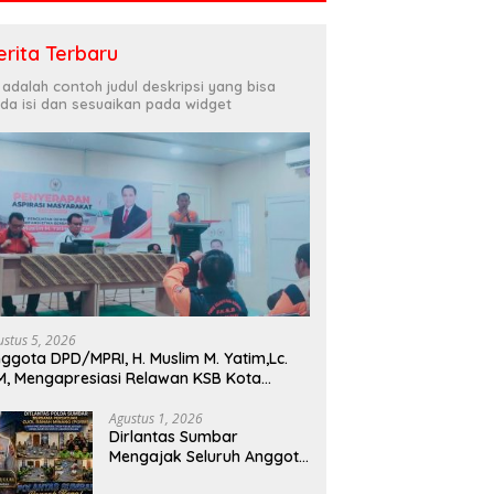
erita Terbaru
i adalah contoh judul deskripsi yang bisa
da isi dan sesuaikan pada widget
ustus 5, 2026
ggota DPD/MPRI, H. Muslim M. Yatim,Lc.
, Mengapresiasi Relawan KSB Kota
dang salah satu garda terdepan dalam
encana
Agustus 1, 2026
Dirlantas Sumbar
Mengajak Seluruh Anggota
PORM Menjadi Teladan