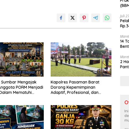
Prak
(BBM
akhi
Juli 
Pela
Rp.3
Maret
14 T
Bent
Maret
2 Ha
Pant
s Sumbar Mengajak
Kapolres Pasaman Barat
Anggota PORM Menjadi
Dorong Kepemimpinan
 Dalam Mematuhi
Adaptif, Profesional, dan
alu
Berorientasi Pelayanan
O
Menggunakan
kapan Keselamatan
In
ara
de
mu