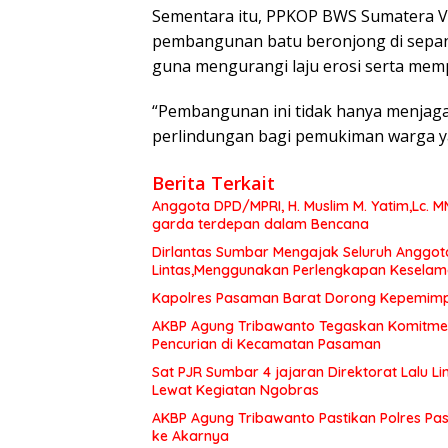
Sementara itu, PPKOP BWS Sumatera V 
pembangunan batu beronjong di sepanj
guna mengurangi laju erosi serta memp
“Pembangunan ini tidak hanya menjaga
perlindungan bagi pemukiman warga yan
Berita Terkait
Anggota DPD/MPRI, H. Muslim M. Yatim,Lc. 
garda terdepan dalam Bencana
Dirlantas Sumbar Mengajak Seluruh Anggot
Lintas,Menggunakan Perlengkapan Kesela
Kapolres Pasaman Barat Dorong Kepemimpin
AKBP Agung Tribawanto Tegaskan Komitme
Pencurian di Kecamatan Pasaman
Sat PJR Sumbar 4 jajaran Direktorat Lalu 
Lewat Kegiatan Ngobras
AKBP Agung Tribawanto Pastikan Polres Pa
ke Akarnya