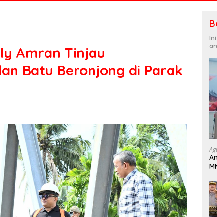
B
In
an
ly Amran Tinjau
an Batu Beronjong di Parak
Ag
An
MM
Pa
B