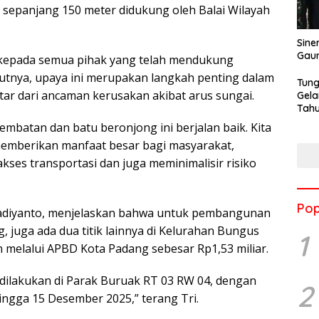
i sepanjang 150 meter didukung oleh Balai Wilayah
Sine
Gau
 kepada semua pihak yang telah mendukung
utnya, upaya ini merupakan langkah penting dalam
Tung
ar dari ancaman kerusakan akibat arus sungai.
Gela
Tahu
Jon
mbatan dan batu beronjong ini berjalan baik. Kita
 memberikan manfaat besar bagi masyarakat,
ses transportasi dan juga meminimalisir risiko
Pop
Hadiyanto, menjelaskan bahwa untuk pembangunan
ng, juga ada dua titik lainnya di Kelurahan Bungus
1
 melalui APBD Kota Padang sebesar Rp1,53 miliar.
dilakukan di Parak Buruak RT 03 RW 04, dengan
2
ingga 15 Desember 2025,” terang Tri.