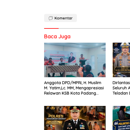
Komentar
Baca Juga
Anggota DPD/MPRI, H. Muslim
Dirlanta
M. Yatim,Lc. MM, Mengapresiasi
Seluruh 
Relawan KSB Kota Padang
Teladan
salah satu garda terdepan
Aturan L
dalam Bencana
Lintas,
Perleng
Berkend