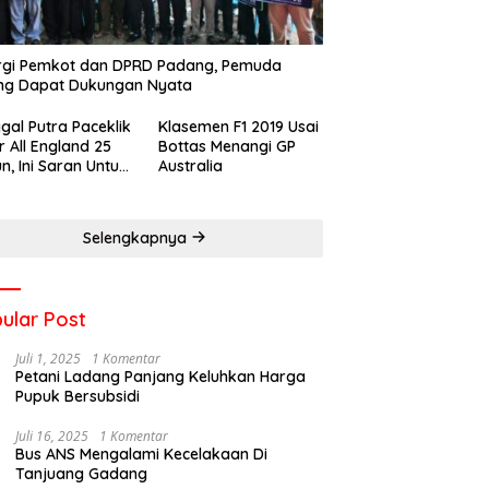
rgi Pemkot dan DPRD Padang, Pemuda
ng Dapat Dukungan Nyata
gal Putra Paceklik
Klasemen F1 2019 Usai
r All England 25
Bottas Menangi GP
n, Ini Saran Untuk
Australia
atan dkk
Selengkapnya
ular Post
Juli 1, 2025
1 Komentar
Petani Ladang Panjang Keluhkan Harga
Pupuk Bersubsidi
Juli 16, 2025
1 Komentar
Bus ANS Mengalami Kecelakaan Di
Tanjuang Gadang