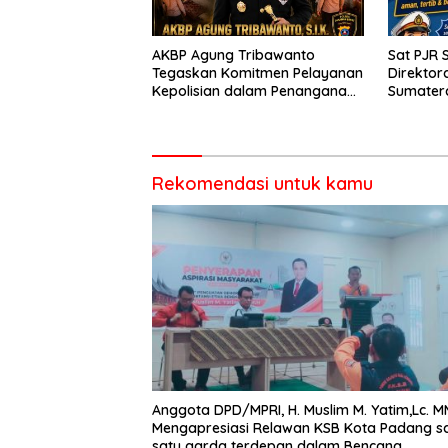
AKBP Agung Tribawanto
Sat PJR 
Tegaskan Komitmen Pelayanan
Direktora
Kepolisian dalam Penanganan
Sumater
Dugaan Pencurian di
Menyapa
Kecamatan Pasaman
Kegiata
Rekomendasi untuk kamu
Anggota DPD/MPRI, H. Muslim M. Yatim,Lc. M
Mengapresiasi Relawan KSB Kota Padang s
satu garda terdepan dalam Bencana