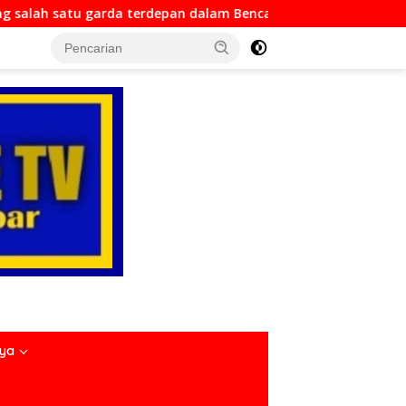
dalam Bencana
Dirlantas Sumbar Mengajak Seluruh An
nya