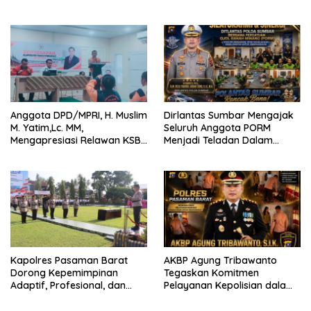
Bertaraf Internasional
2026 Catat Hasil Maksimal
Anggota DPD/MPRI, H. Muslim
Dirlantas Sumbar Mengajak
M. Yatim,Lc. MM,
Seluruh Anggota PORM
Mengapresiasi Relawan KSB
Menjadi Teladan Dalam
Kota Padang salah satu
Mematuhi Aturan Lalu
garda terdepan dalam
Lintas,Menggunakan
Bencana
Perlengkapan Keselamatan
Berkendara
Kapolres Pasaman Barat
AKBP Agung Tribawanto
Dorong Kepemimpinan
Tegaskan Komitmen
Adaptif, Profesional, dan
Pelayanan Kepolisian dalam
Berorientasi Pelayanan
Penanganan Dugaan
Pencurian di Kecamatan