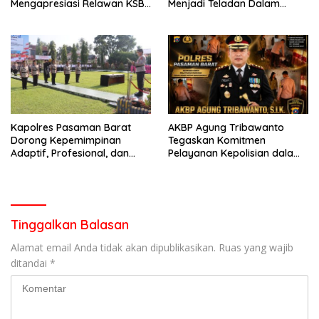
Mengapresiasi Relawan KSB
Menjadi Teladan Dalam
Kota Padang salah satu
Mematuhi Aturan Lalu
garda terdepan dalam
Lintas,Menggunakan
Bencana
Perlengkapan Keselamatan
Berkendara
Kapolres Pasaman Barat
AKBP Agung Tribawanto
Dorong Kepemimpinan
Tegaskan Komitmen
Adaptif, Profesional, dan
Pelayanan Kepolisian dalam
Berorientasi Pelayanan
Penanganan Dugaan
Pencurian di Kecamatan
Pasaman
Tinggalkan Balasan
Alamat email Anda tidak akan dipublikasikan.
Ruas yang wajib
ditandai
*