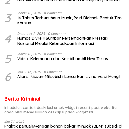
2
Bus ANS Mengalami Kecelakaan Di Tanjuang Gadang
3
Maret 16, 2019
0 Komentar
14 Tahun Terbunuhnya Munir, Polri Didesak Bentuk Tim
Khusus
4
Desember 2, 2025
0 Komentar
Humas Divre II Sumbar Persembahkan Prestasi
Nasional Melalui Keterbukaan Informasi
5
Maret 16, 2019
0 Komentar
Video: Kelemahan dan Kelebihan All New Terios
6
Maret 16, 2019
0 Komentar
Aliansi Nissan-Mitsubishi Luncurkan Livina Versi Mungil
Berita Kriminal
Ini adalah contoh deskripsi untuk widget recent post wpberita,
anda bisa memasukkan deskripsi pada widget ini.
Mei 27, 2026
Praktik penyelewengan bahan bakar minyak (BBM) subsidi di