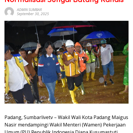
sumbar
tv
ADMIN SUMBAR
September 30, 2025
live
Padang, Sumbarlivetv – Wakil Wali Kota Padang Maigus
Nasir mendampingi Wakil Menteri (Wamen) Pekerjaan
Umum (PU) Republik Indonesia Diana Kusumastuti,