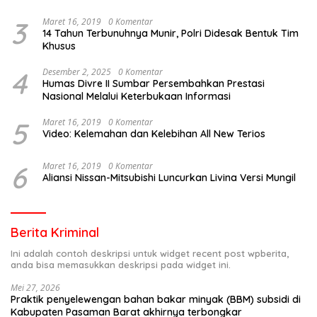
3
Maret 16, 2019
0 Komentar
14 Tahun Terbunuhnya Munir, Polri Didesak Bentuk Tim
Khusus
4
Desember 2, 2025
0 Komentar
Humas Divre II Sumbar Persembahkan Prestasi
Nasional Melalui Keterbukaan Informasi
5
Maret 16, 2019
0 Komentar
Video: Kelemahan dan Kelebihan All New Terios
6
Maret 16, 2019
0 Komentar
Aliansi Nissan-Mitsubishi Luncurkan Livina Versi Mungil
Berita Kriminal
Ini adalah contoh deskripsi untuk widget recent post wpberita,
anda bisa memasukkan deskripsi pada widget ini.
Mei 27, 2026
Praktik penyelewengan bahan bakar minyak (BBM) subsidi di
Kabupaten Pasaman Barat akhirnya terbongkar