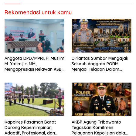
Rekomendasi untuk kamu
Anggota DPD/MPRI, H. Muslim
Dirlantas Sumbar Mengajak
M. Yatim,Lc. MM,
Seluruh Anggota PORM
Mengapresiasi Relawan KSB
Menjadi Teladan Dalam
Kota Padang salah satu
Mematuhi Aturan Lalu
garda terdepan dalam
Lintas,Menggunakan
Bencana
Perlengkapan Keselamatan
Berkendara
Kapolres Pasaman Barat
AKBP Agung Tribawanto
Dorong Kepemimpinan
Tegaskan Komitmen
Adaptif, Profesional, dan
Pelayanan Kepolisian dalam