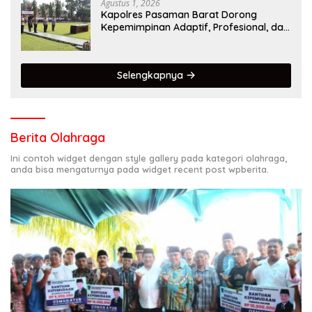
Keselamatan Berkendara
Agustus 1, 2026
Kapolres Pasaman Barat Dorong
Kepemimpinan Adaptif, Profesional, dan
Berorientasi Pelayanan
Selengkapnya
Berita Olahraga
Ini contoh widget dengan style gallery pada kategori olahraga,
anda bisa mengaturnya pada widget recent post wpberita.