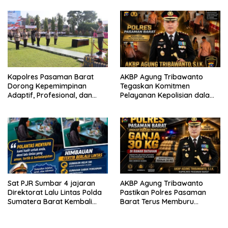
garda terdepan dalam
Lintas,Menggunakan
Bencana
Perlengkapan Keselamatan
Berkendara
Kapolres Pasaman Barat
AKBP Agung Tribawanto
Dorong Kepemimpinan
Tegaskan Komitmen
Adaptif, Profesional, dan
Pelayanan Kepolisian dalam
Berorientasi Pelayanan
Penanganan Dugaan
Pencurian di Kecamatan
Pasaman
Sat PJR Sumbar 4 jajaran
AKBP Agung Tribawanto
Direktorat Lalu Lintas Polda
Pastikan Polres Pasaman
Sumatera Barat Kembali
Barat Terus Memburu
Menyapa Masyarakat Lewat
Jaringan Narkotika hingga
Kegiatan Ngobras
ke Akarnya