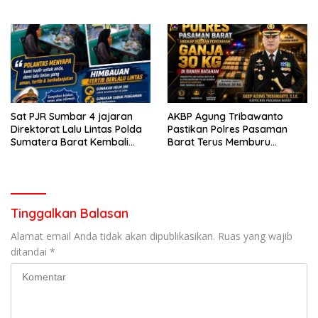
Berorientasi Pelayanan
Penanganan Dugaan
Pencurian di Kecamatan
Pasaman
Sat PJR Sumbar 4 jajaran
AKBP Agung Tribawanto
Direktorat Lalu Lintas Polda
Pastikan Polres Pasaman
Sumatera Barat Kembali
Barat Terus Memburu
Menyapa Masyarakat Lewat
Jaringan Narkotika hingga
Kegiatan Ngobras
ke Akarnya
Tinggalkan Balasan
Alamat email Anda tidak akan dipublikasikan.
Ruas yang wajib
ditandai
*