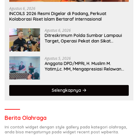
Agustus 6, 2026
INCOILS 2026 Resmi Digelar di Padang, Perkuat
Kolaborasi Riset Islam Bertaraf Internasional
Agustus 6, 2026
Ditreskrimum Polda Sumbar Lampaui
Target, Operasi Pekat dan Sikat
Singgalang 2026 Catat Hasil Maksimal
Agustus 5, 2026
Anggota DPD/MPRI, H. Muslim M.
Yatim,Lc. MM, Mengapresiasi Relawan
KSB Kota Padang salah satu garda
terdepan dalam Bencana
Selengkapnya
Berita Olahraga
Ini contoh widget dengan style gallery pada kategori olahraga,
anda bisa mengaturnya pada widget recent post wpberita.