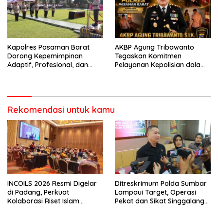
Kapolres Pasaman Barat
AKBP Agung Tribawanto
Dorong Kepemimpinan
Tegaskan Komitmen
Adaptif, Profesional, dan
Pelayanan Kepolisian dalam
Berorientasi Pelayanan
Penanganan Dugaan
Pencurian di Kecamatan
Pasaman
Rekomendasi untuk kamu
INCOILS 2026 Resmi Digelar
Ditreskrimum Polda Sumbar
di Padang, Perkuat
Lampaui Target, Operasi
Kolaborasi Riset Islam
Pekat dan Sikat Singgalang
Bertaraf Internasional
2026 Catat Hasil Maksimal