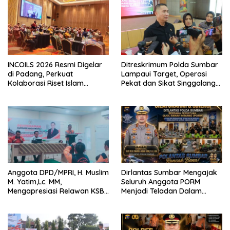
INCOILS 2026 Resmi Digelar
Ditreskrimum Polda Sumbar
di Padang, Perkuat
Lampaui Target, Operasi
Kolaborasi Riset Islam
Pekat dan Sikat Singgalang
Bertaraf Internasional
2026 Catat Hasil Maksimal
Anggota DPD/MPRI, H. Muslim
Dirlantas Sumbar Mengajak
M. Yatim,Lc. MM,
Seluruh Anggota PORM
Mengapresiasi Relawan KSB
Menjadi Teladan Dalam
Kota Padang salah satu
Mematuhi Aturan Lalu
garda terdepan dalam
Lintas,Menggunakan
Bencana
Perlengkapan Keselamatan
Berkendara