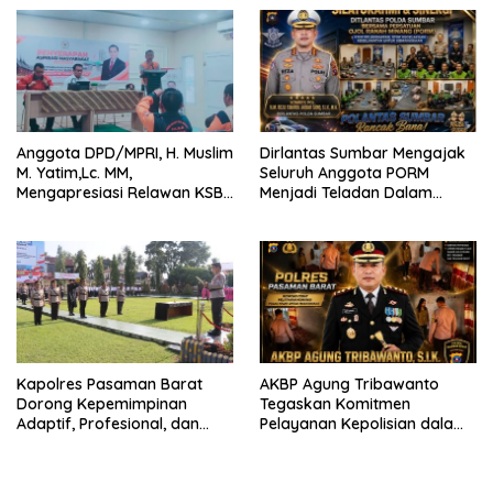
Anggota DPD/MPRI, H. Muslim
Dirlantas Sumbar Mengajak
M. Yatim,Lc. MM,
Seluruh Anggota PORM
Mengapresiasi Relawan KSB
Menjadi Teladan Dalam
Kota Padang salah satu
Mematuhi Aturan Lalu
garda terdepan dalam
Lintas,Menggunakan
Bencana
Perlengkapan Keselamatan
Berkendara
Kapolres Pasaman Barat
AKBP Agung Tribawanto
Dorong Kepemimpinan
Tegaskan Komitmen
Adaptif, Profesional, dan
Pelayanan Kepolisian dalam
Berorientasi Pelayanan
Penanganan Dugaan
Pencurian di Kecamatan
Pasaman