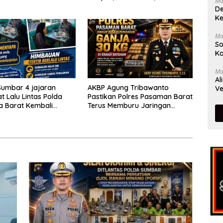
Ma
alu
Berorientasi Pelayanan
De
Menggunakan
Ke
kapan Keselamatan
ara
Ma
So
Ka
Ma
Al
Sumbar 4 jajaran
AKBP Agung Tribawanto
Ve
t Lalu Lintas Polda
Pastikan Polres Pasaman Barat
a Barat Kembali
Terus Memburu Jaringan
 Masyarakat Lewat
Narkotika hingga ke Akarnya
n Ngobras