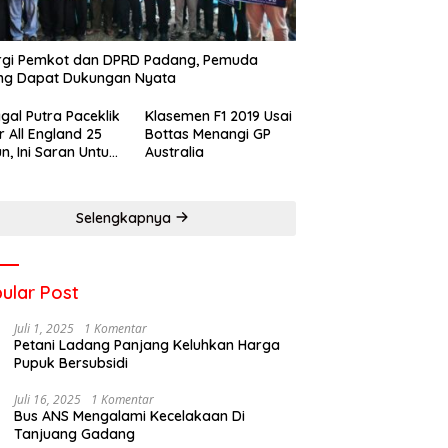
rgi Pemkot dan DPRD Padang, Pemuda
ng Dapat Dukungan Nyata
gal Putra Paceklik
Klasemen F1 2019 Usai
r All England 25
Bottas Menangi GP
n, Ini Saran Untuk
Australia
atan dkk
Selengkapnya
ular Post
Juli 1, 2025
1 Komentar
Petani Ladang Panjang Keluhkan Harga
Pupuk Bersubsidi
Juli 16, 2025
1 Komentar
Bus ANS Mengalami Kecelakaan Di
Tanjuang Gadang