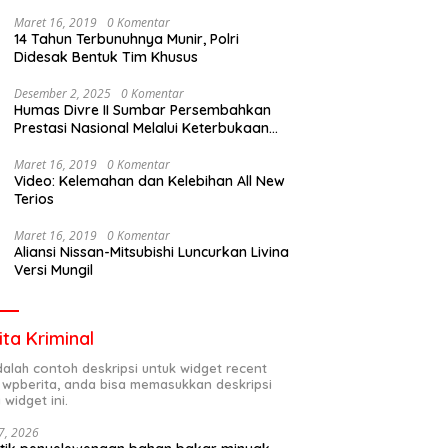
Maret 16, 2019
0 Komentar
14 Tahun Terbunuhnya Munir, Polri
Didesak Bentuk Tim Khusus
Desember 2, 2025
0 Komentar
Humas Divre II Sumbar Persembahkan
Prestasi Nasional Melalui Keterbukaan
Informasi
Maret 16, 2019
0 Komentar
Video: Kelemahan dan Kelebihan All New
Terios
Maret 16, 2019
0 Komentar
Aliansi Nissan-Mitsubishi Luncurkan Livina
Versi Mungil
ita Kriminal
adalah contoh deskripsi untuk widget recent
 wpberita, anda bisa memasukkan deskripsi
 widget ini.
7, 2026