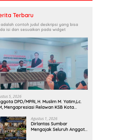
erita Terbaru
i adalah contoh judul deskripsi yang bisa
da isi dan sesuaikan pada widget
ustus 5, 2026
ggota DPD/MPRI, H. Muslim M. Yatim,Lc.
, Mengapresiasi Relawan KSB Kota
dang salah satu garda terdepan dalam
encana
Agustus 1, 2026
Dirlantas Sumbar
Mengajak Seluruh Anggota
PORM Menjadi Teladan