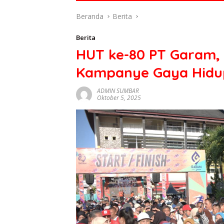
di
Beranda
Berita
indonesia
baik
Berita
dari
HUT ke-80 PT Garam
politik,
ekonomi
Kampanye Gaya Hidu
mapun
budaya
ADMIN SUMBAR
serta
Oktober 5, 2025
berita
terbaru
lainnya
di
sumbar
tv
live