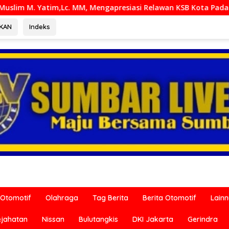
presiasi Relawan KSB Kota Padang salah satu garda terdepan
RKAN
Indeks
Otomotif
Olahraga
Tag Berita
Berita Otomotif
Lain
ejahatan
Nissan
Bulutangkis
DKI Jakarta
Gerindra