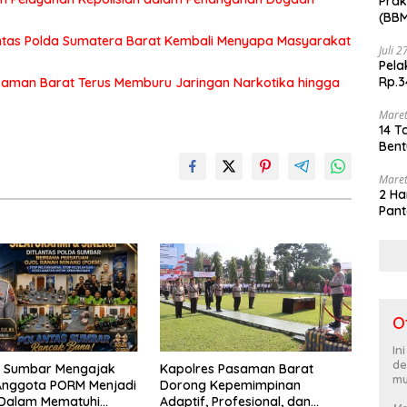
Prak
(BBM
akhi
Lintas Polda Sumatera Barat Kembali Menyapa Masyarakat
Juli 
Pela
Rp.3
saman Barat Terus Memburu Jaringan Narkotika hingga
Maret
14 T
Bent
Maret
2 Ha
Pant
O
In
de
s Sumbar Mengajak
Kapolres Pasaman Barat
mu
Anggota PORM Menjadi
Dorong Kepemimpinan
 Dalam Mematuhi
Adaptif, Profesional, dan