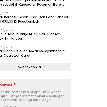
tik penyelewengan bahan bakar minyak
) subsidi di Kabupaten Pasaman Barat
rnya terbongkar
27, 2025
ku Berhasil Gasak Emas Dan Uang Sebesar
4.650.00 Di Payakumbuh
 16, 2019
ahun Terbunuhnya Munir, Polri Didesak
uk Tim Khusus
 16, 2019
ri Hilang, Nelayan Tewas Mengambang di
ai Cipalawah Garut
Selengkapnya
tomotif
i adalah contoh keterangan untuk widget
ngan kategori otomotif, anda bisa dengan
dah memasukkannya pada widget.