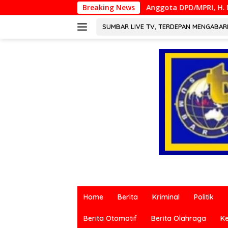
Langsung
Anggota DPD/MPRI, H. Muslim M. Yatim,Lc. MM, Menga
Breaking News
ke
konten
SUMBAR LIVE TV, TERDEPAN MENGABA
Berita
terkini
Home
Berita
Kriminal
Politik
dari
berbagai
Berita Otomotif
Berita Olahraga
K
sumber