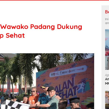
B
In
an
, Wawako Padang Dukung
p Sehat
Ag
An
MM
Pa
B