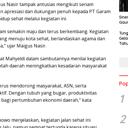
gus Nasir tampak antusias mengikuti senam
an apresiasi dan dukungan penuh kepada PT Garam
Sine
dup sehat melalui kegiatan ini.
Gau
ram semakin maju dan terus berkembang. Kegiatan
Tung
Padang menuju kota sehat, berlandaskan agama dan
Gela
Tahu
,” ujar Maigus Nasir.
Jon
at Mahyeldi dalam sambutannya menilai kegiatan
intah daerah meningkatkan kesadaran masyarakat
Pop
terus mendorong masyarakat, ASN, serta
if. Dengan tubuh yang bugar, produktivitas
1
 bagi pertumbuhan ekonomi daerah,” kata
2
wo menjelaskan, kegiatan jalan sehat ini
 lalu, namun sempat tertunda karena situasi