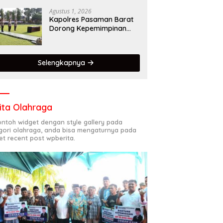
Dalam Mematuhi Aturan
Lalu Lintas,Menggunakan
Agustus 1, 2026
Perlengkapan
Kapolres Pasaman Barat
Keselamatan Berkendara
Dorong Kepemimpinan
Adaptif, Profesional, dan
Berorientasi Pelayanan
Selengkapnya
ita Olahraga
contoh widget dengan style gallery pada
gori olahraga, anda bisa mengaturnya pada
et recent post wpberita.