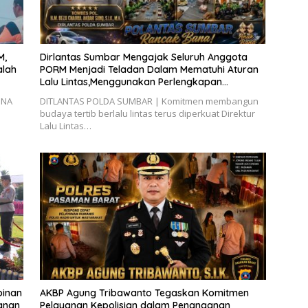
M,
Dirlantas Sumbar Mengajak Seluruh Anggota
alah
PORM Menjadi Teladan Dalam Mematuhi Aturan
Lalu Lintas,Menggunakan Perlengkapan
Keselamatan Berkendara
INA
DITLANTAS POLDA SUMBAR | Komitmen membangun
budaya tertib berlalu lintas terus diperkuat Direktur
Lalu Lintas…
pinan
AKBP Agung Tribawanto Tegaskan Komitmen
yanan
Pelayanan Kepolisian dalam Penanganan