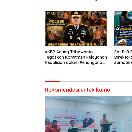
salah satu garda terdepan
Aturan L
dalam Bencana
Lintas,
Perleng
Berkend
AKBP Agung Tribawanto
Sat PJR 
Tegaskan Komitmen Pelayanan
Direktora
Kepolisian dalam Penanganan
Sumater
Dugaan Pencurian di
Menyapa
Kecamatan Pasaman
Kegiata
Rekomendasi untuk kamu