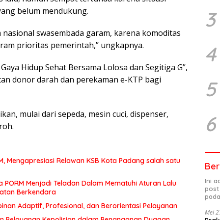
 yang belum mendukung.
3
m nasional swasembada garam, karena komoditas
ram prioritas pemerintah,” ungkapnya.
4
ya Hidup Sehat Bersama Lolosa dan Segitiga G”,
atan donor darah dan perekaman e-KTP bagi
5
kan, mulai dari sepeda, mesin cuci, dispenser,
6
roh.
MM, Mengapresiasi Relawan KSB Kota Padang salah satu
Ber
Ini 
a PORM Menjadi Teladan Dalam Mematuhi Aturan Lalu
post
matan Berkendara
pada
an Adaptif, Profesional, dan Berorientasi Pelayanan
Mei 2
n Pelayanan Kepolisian dalam Penanganan Dugaan