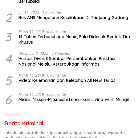
Bersubsidi
2
Juli 16, 2025
1 Komentar
Bus ANS Mengalami Kecelakaan Di Tanjuang Gadang
3
Maret 16, 2019
0 Komentar
14 Tahun Terbunuhnya Munir, Polri Didesak Bentuk Tim
Khusus
4
Desember 2, 2025
0 Komentar
Humas Divre II Sumbar Persembahkan Prestasi
Nasional Melalui Keterbukaan Informasi
5
Maret 16, 2019
0 Komentar
Video: Kelemahan dan Kelebihan All New Terios
6
Maret 16, 2019
0 Komentar
Aliansi Nissan-Mitsubishi Luncurkan Livina Versi Mungil
Berita Kriminal
Ini adalah contoh deskripsi untuk widget recent post wpberita,
anda bisa memasukkan deskripsi pada widget ini.