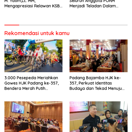
M. Yatim,Lc. MM,
Seluruh Anggota PORM
Mengapresiasi Relawan KSB
Menjadi Teladan Dalam
Kota Padang salah satu
Mematuhi Aturan Lalu
garda terdepan dalam
Lintas,Menggunakan
Bencana
Perlengkapan Keselamatan
Berkendara
Rekomendasi untuk kamu
3.000 Pesepeda Meriahkan
Padang Bajamba HJK ke-
Gowes HJK Padang ke-357,
357, Perkuat Identitas
Bendera Merah Putih
Budaya dan Tekad Menuju
Dibagikan Sambut HUT ke-81
Kota Gastronomi Dunia
RI