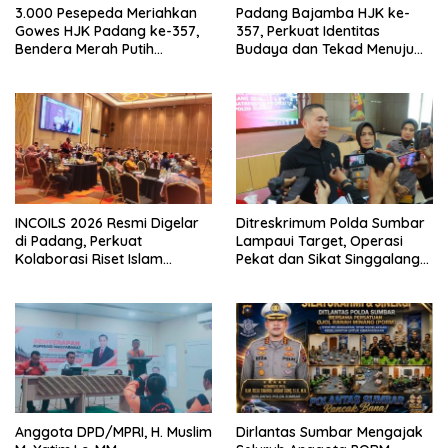
3.000 Pesepeda Meriahkan
Padang Bajamba HJK ke-
Gowes HJK Padang ke-357,
357, Perkuat Identitas
Bendera Merah Putih
Budaya dan Tekad Menuju
Dibagikan Sambut HUT ke-81
Kota Gastronomi Dunia
RI
INCOILS 2026 Resmi Digelar
Ditreskrimum Polda Sumbar
di Padang, Perkuat
Lampaui Target, Operasi
Kolaborasi Riset Islam
Pekat dan Sikat Singgalang
Bertaraf Internasional
2026 Catat Hasil Maksimal
Anggota DPD/MPRI, H. Muslim
Dirlantas Sumbar Mengajak