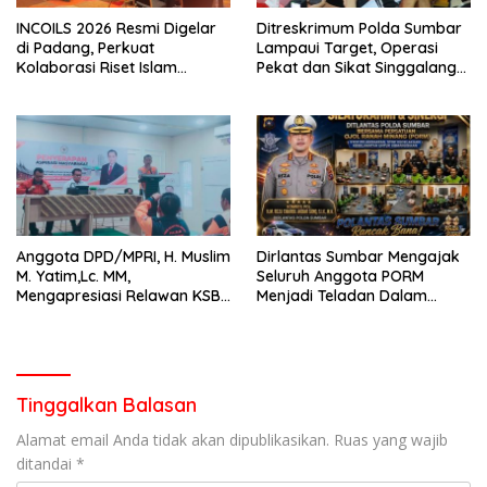
INCOILS 2026 Resmi Digelar
Ditreskrimum Polda Sumbar
di Padang, Perkuat
Lampaui Target, Operasi
Kolaborasi Riset Islam
Pekat dan Sikat Singgalang
Bertaraf Internasional
2026 Catat Hasil Maksimal
Anggota DPD/MPRI, H. Muslim
Dirlantas Sumbar Mengajak
M. Yatim,Lc. MM,
Seluruh Anggota PORM
Mengapresiasi Relawan KSB
Menjadi Teladan Dalam
Kota Padang salah satu
Mematuhi Aturan Lalu
garda terdepan dalam
Lintas,Menggunakan
Bencana
Perlengkapan Keselamatan
Berkendara
Tinggalkan Balasan
Alamat email Anda tidak akan dipublikasikan.
Ruas yang wajib
ditandai
*