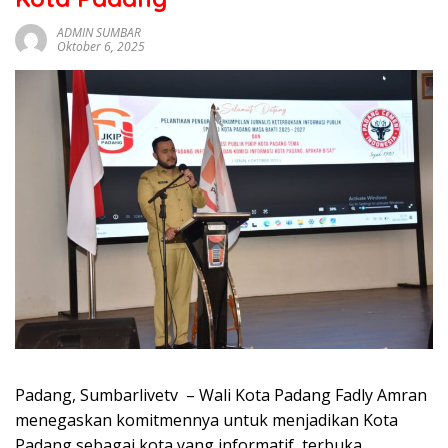
sumbar
tv
ADMIN SUMBAR
Oktober 6, 2025
live
Padang, Sumbarlivetv – Wali Kota Padang Fadly Amran
menegaskan komitmennya untuk menjadikan Kota
Padang sebagai kota yang informatif, terbuka