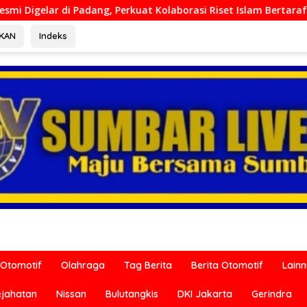
t Kolaborasi Riset Islam Bertaraf Internasional
Ditresk
RKAN
Indeks
Otomotif
Olahraga
Tag Berita
Berita Otomotif
Lain
ejahatan
Nissan
Bulutangkis
DKI Jakarta
Gerindra