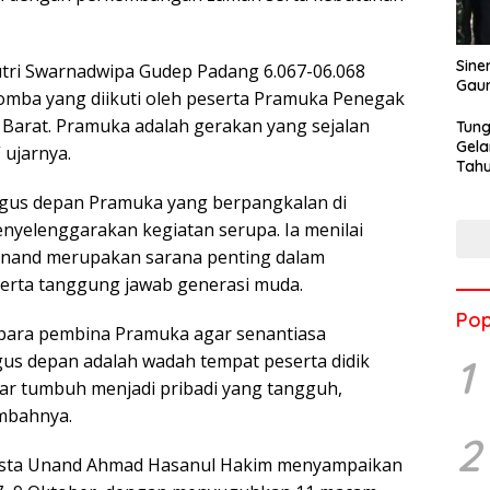
Sine
tri Swarnadwipa Gudep Padang 6.067-06.068
Gau
mba yang diikuti oleh peserta Pramuka Penegak
a Barat. Pramuka adalah gerakan yang sejalan
Tung
Gela
 ujarnya.
Tahu
Jon
gus depan Pramuka yang berpangkalan di
enyelenggarakan kegiatan serupa. Ia menilai
 Unand merupakan sarana penting dalam
erta tanggung jawab generasi muda.
Pop
para pembina Pramuka agar senantiasa
us depan adalah wadah tempat peserta didik
1
ar tumbuh menjadi pribadi yang tangguh,
ambahnya.
2
Fiesta Unand Ahmad Hasanul Hakim menyampaikan