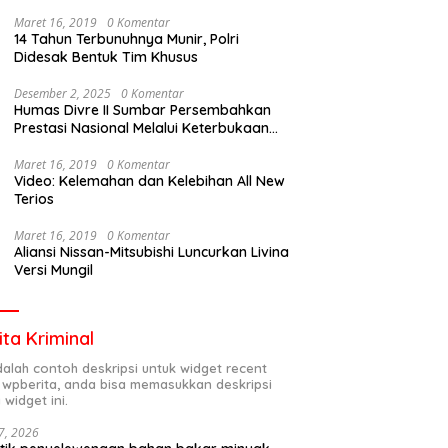
Maret 16, 2019
0 Komentar
14 Tahun Terbunuhnya Munir, Polri
Didesak Bentuk Tim Khusus
Desember 2, 2025
0 Komentar
Humas Divre II Sumbar Persembahkan
Prestasi Nasional Melalui Keterbukaan
Informasi
Maret 16, 2019
0 Komentar
Video: Kelemahan dan Kelebihan All New
Terios
Maret 16, 2019
0 Komentar
Aliansi Nissan-Mitsubishi Luncurkan Livina
Versi Mungil
ita Kriminal
adalah contoh deskripsi untuk widget recent
 wpberita, anda bisa memasukkan deskripsi
 widget ini.
7, 2026