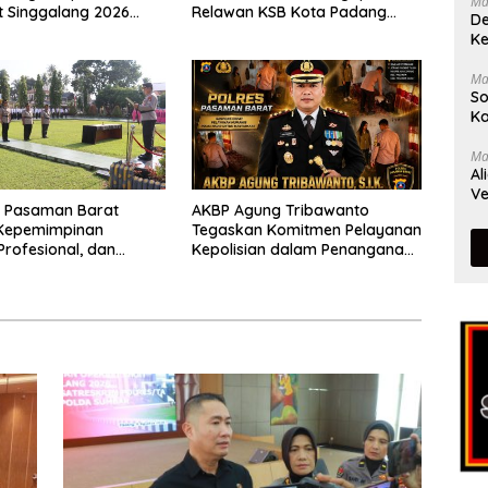
Ma
t Singgalang 2026
Relawan KSB Kota Padang
De
sil Maksimal
salah satu garda terdepan
Ke
dalam Bencana
Ma
So
Ka
Ma
Al
Ve
s Pasaman Barat
AKBP Agung Tribawanto
Kepemimpinan
Tegaskan Komitmen Pelayanan
Profesional, dan
Kepolisian dalam Penanganan
tasi Pelayanan
Dugaan Pencurian di
Kecamatan Pasaman