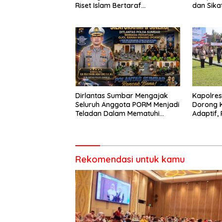
Riset Islam Bertaraf
dan Sika
Internasional
Catat Ha
Dirlantas Sumbar Mengajak
Kapolre
Seluruh Anggota PORM Menjadi
Dorong 
Teladan Dalam Mematuhi
Adaptif, 
Aturan Lalu
Berorien
Lintas,Menggunakan
Perlengkapan Keselamatan
Berkendara
Rekomendasi untuk kamu