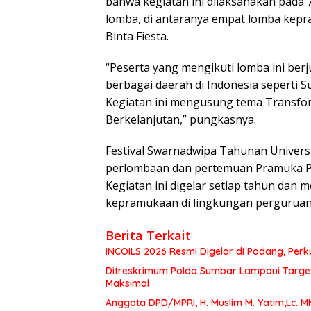
bahwa kegiatan ini dilaksanakan pad
lomba, di antaranya empat lomba kep
Binta Fiesta.
“Peserta yang mengikuti lomba ini berju
berbagai daerah di Indonesia seperti S
Kegiatan ini mengusung tema Transfo
Berkelanjutan,” pungkasnya.
Festival Swarnadwipa Tahunan Univers
perlombaan dan pertemuan Pramuka Pen
Kegiatan ini digelar setiap tahun dan 
kepramukaan di lingkungan perguruan 
Berita Terkait
INCOILS 2026 Resmi Digelar di Padang, Perku
Ditreskrimum Polda Sumbar Lampaui Target,
Maksimal
Anggota DPD/MPRI, H. Muslim M. Yatim,Lc. 