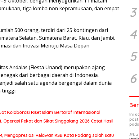
a 7–9 Oktober, dengan menyuguhkan 11 macam
3
ramukaan, tiga lomba non kepramukaan, dan empat
4
mlah 500 orang, terdiri dari 25 kontingen dari
umatera Selatan, Sumatera Barat, Riau, dan Jambi.
rmasi dan Inovasi Menuju Masa Depan
5
itas Andalas (Fiesta Unand) merupakan ajang
6
egak dari berbagai daerah di Indonesia.
menjadi salah satu agenda bergengsi dalam dunia
tinggi.
Ber
at Kolaborasi Riset Islam Bertaraf Internasional
Ini 
post
 Operasi Pekat dan Sikat Singgalang 2026 Catat Hasil
pada
Mei 2
MM, Mengapresiasi Relawan KSB Kota Padang salah satu