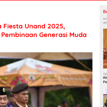
B
In
an
Fiesta Unand 2025,
 Pembinaan Generasi Muda
Ag
IN
Pe
In