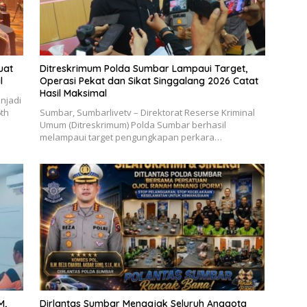
uat
Ditreskrimum Polda Sumbar Lampaui Target,
l
Operasi Pekat dan Sikat Singgalang 2026 Catat
Hasil Maksimal
njadi
6th
Sumbar, Sumbarlivetv – Direktorat Reserse Kriminal
Umum (Ditreskrimum) Polda Sumbar berhasil
melampaui target pengungkapan perkara…
M,
Dirlantas Sumbar Mengajak Seluruh Anggota