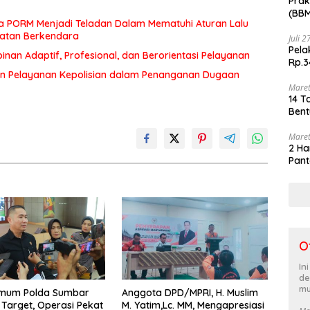
Prak
(BBM
a PORM Menjadi Teladan Dalam Mematuhi Aturan Lalu
akhi
matan Berkendara
Juli 
Pela
an Adaptif, Profesional, dan Berorientasi Pelayanan
Rp.3
n Pelayanan Kepolisian dalam Penanganan Dugaan
Maret
14 T
Bent
Maret
2 Ha
Pant
O
In
de
mu
rimum Polda Sumbar
Anggota DPD/MPRI, H. Muslim
Target, Operasi Pekat
M. Yatim,Lc. MM, Mengapresiasi