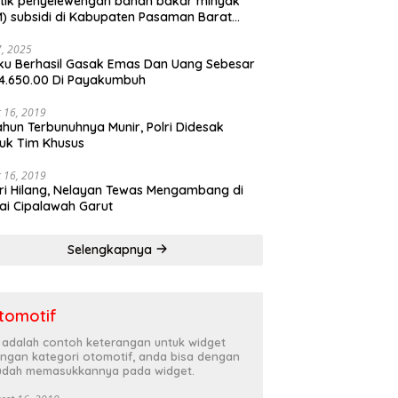
tik penyelewengan bahan bakar minyak
) subsidi di Kabupaten Pasaman Barat
rnya terbongkar
27, 2025
ku Berhasil Gasak Emas Dan Uang Sebesar
4.650.00 Di Payakumbuh
 16, 2019
ahun Terbunuhnya Munir, Polri Didesak
uk Tim Khusus
 16, 2019
ri Hilang, Nelayan Tewas Mengambang di
ai Cipalawah Garut
Selengkapnya
tomotif
i adalah contoh keterangan untuk widget
ngan kategori otomotif, anda bisa dengan
dah memasukkannya pada widget.