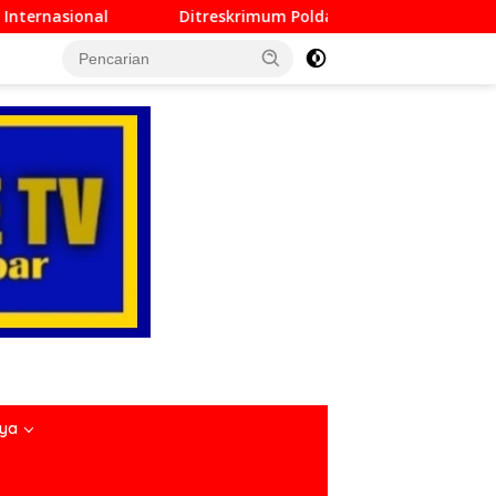
rimum Polda Sumbar Lampaui Target, Operasi Pekat dan Sikat 
nya