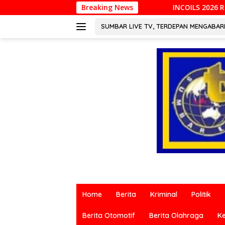
Langsung
INCOILS 2026 Resmi Digelar di Padang, Perkua
Breaking News
ke
konten
SUMBAR LIVE TV, TERDEPAN MENGABA
Berita
terkini
Home
Berita
Kriminal
Politik
dari
berbagai
Berita Otomotif
Berita Olahraga
K
sumber