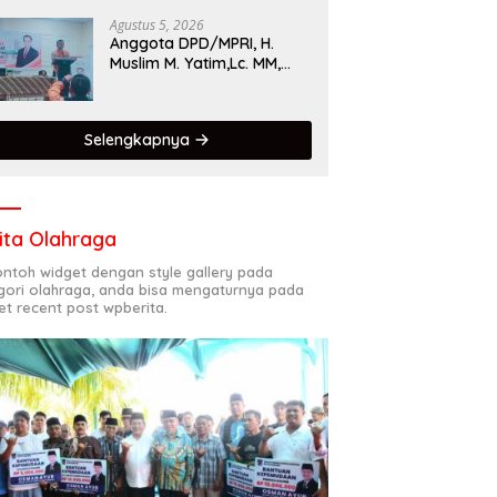
Singgalang 2026 Catat
Hasil Maksimal
Agustus 5, 2026
Anggota DPD/MPRI, H.
Muslim M. Yatim,Lc. MM,
Mengapresiasi Relawan
KSB Kota Padang salah
satu garda terdepan
Selengkapnya
dalam Bencana
ita Olahraga
contoh widget dengan style gallery pada
gori olahraga, anda bisa mengaturnya pada
et recent post wpberita.