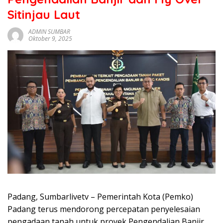
sumbar
Sitinjau Laut
tv
live
ADMIN SUMBAR
Oktober 9, 2025
Padang, Sumbarlivetv – Pemerintah Kota (Pemko)
Padang terus mendorong percepatan penyelesaian
pengadaan tanah untuk proyek Pengendalian Banjir