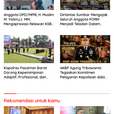
Anggota DPD/MPRI, H. Muslim
Dirlantas Sumbar Mengajak
M. Yatim,Lc. MM,
Seluruh Anggota PORM
Mengapresiasi Relawan KSB
Menjadi Teladan Dalam
Kota Padang salah satu
Mematuhi Aturan Lalu
garda terdepan dalam
Lintas,Menggunakan
Bencana
Perlengkapan Keselamatan
Berkendara
Kapolres Pasaman Barat
AKBP Agung Tribawanto
Dorong Kepemimpinan
Tegaskan Komitmen
Adaptif, Profesional, dan
Pelayanan Kepolisian dalam
Berorientasi Pelayanan
Penanganan Dugaan
Pencurian di Kecamatan
Pasaman
Rekomendasi untuk kamu