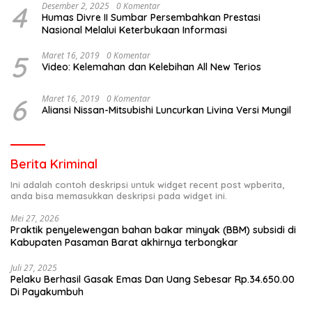
4
Desember 2, 2025
0 Komentar
Humas Divre II Sumbar Persembahkan Prestasi
Nasional Melalui Keterbukaan Informasi
5
Maret 16, 2019
0 Komentar
Video: Kelemahan dan Kelebihan All New Terios
6
Maret 16, 2019
0 Komentar
Aliansi Nissan-Mitsubishi Luncurkan Livina Versi Mungil
Berita Kriminal
Ini adalah contoh deskripsi untuk widget recent post wpberita,
anda bisa memasukkan deskripsi pada widget ini.
Mei 27, 2026
Praktik penyelewengan bahan bakar minyak (BBM) subsidi di
Kabupaten Pasaman Barat akhirnya terbongkar
Juli 27, 2025
Pelaku Berhasil Gasak Emas Dan Uang Sebesar Rp.34.650.00
Di Payakumbuh