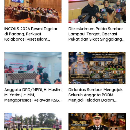
INCOILS 2026 Resmi Digelar
Ditreskrimum Polda Sumbar
di Padang, Perkuat
Lampaui Target, Operasi
Kolaborasi Riset Islam
Pekat dan Sikat Singgalang
Bertaraf Internasional
2026 Catat Hasil Maksimal
Anggota DPD/MPRI, H. Muslim
Dirlantas Sumbar Mengajak
M. Yatim,Lc. MM,
Seluruh Anggota PORM
Mengapresiasi Relawan KSB
Menjadi Teladan Dalam
Kota Padang salah satu
Mematuhi Aturan Lalu
garda terdepan dalam
Lintas,Menggunakan
Bencana
Perlengkapan Keselamatan
Berkendara