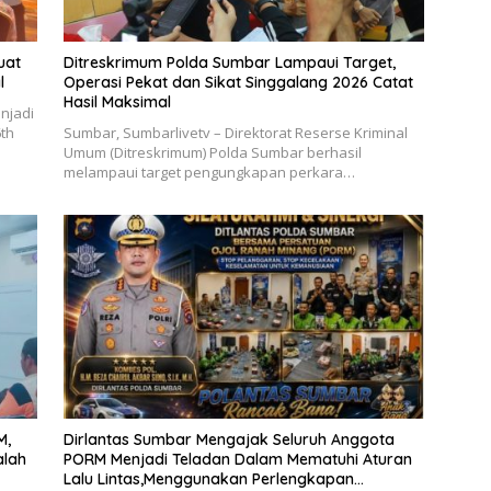
uat
Ditreskrimum Polda Sumbar Lampaui Target,
l
Operasi Pekat dan Sikat Singgalang 2026 Catat
Hasil Maksimal
njadi
6th
Sumbar, Sumbarlivetv – Direktorat Reserse Kriminal
Umum (Ditreskrimum) Polda Sumbar berhasil
melampaui target pengungkapan perkara…
M,
Dirlantas Sumbar Mengajak Seluruh Anggota
alah
PORM Menjadi Teladan Dalam Mematuhi Aturan
Lalu Lintas,Menggunakan Perlengkapan