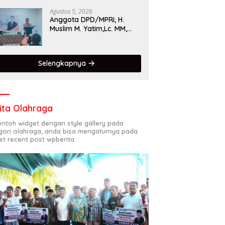
Singgalang 2026 Catat
Hasil Maksimal
Agustus 5, 2026
Anggota DPD/MPRI, H.
Muslim M. Yatim,Lc. MM,
Mengapresiasi Relawan
KSB Kota Padang salah
satu garda terdepan
Selengkapnya
dalam Bencana
ita Olahraga
contoh widget dengan style gallery pada
gori olahraga, anda bisa mengaturnya pada
et recent post wpberita.