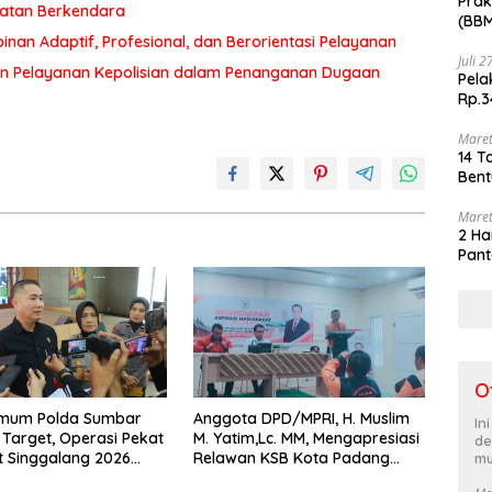
Prak
matan Berkendara
(BBM
akhi
an Adaptif, Profesional, dan Berorientasi Pelayanan
Juli 
n Pelayanan Kepolisian dalam Penanganan Dugaan
Pela
Rp.3
Maret
14 T
Bent
Maret
2 Ha
Pant
O
rimum Polda Sumbar
Anggota DPD/MPRI, H. Muslim
In
Target, Operasi Pekat
M. Yatim,Lc. MM, Mengapresiasi
de
t Singgalang 2026
Relawan KSB Kota Padang
mu
sil Maksimal
salah satu garda terdepan