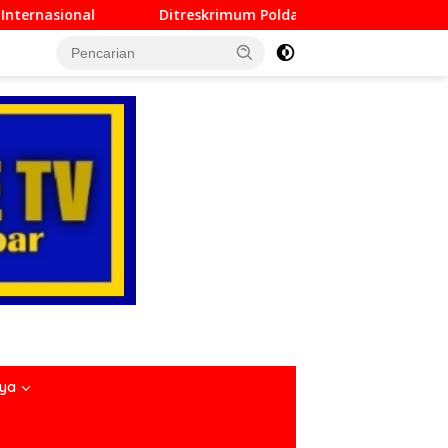
skrimum Polda Sumbar Lampaui Target, Operasi Pekat dan Sikat
nya