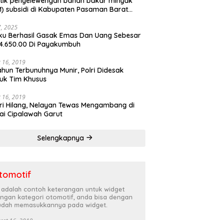
tik penyelewengan bahan bakar minyak
) subsidi di Kabupaten Pasaman Barat
rnya terbongkar
27, 2025
ku Berhasil Gasak Emas Dan Uang Sebesar
4.650.00 Di Payakumbuh
 16, 2019
ahun Terbunuhnya Munir, Polri Didesak
uk Tim Khusus
 16, 2019
ri Hilang, Nelayan Tewas Mengambang di
ai Cipalawah Garut
Selengkapnya
tomotif
i adalah contoh keterangan untuk widget
ngan kategori otomotif, anda bisa dengan
dah memasukkannya pada widget.