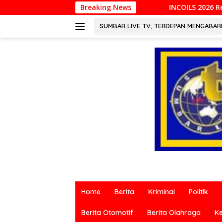
Langsung
INCOILS 2026 Resmi Digelar di Padang, Perku
Breaking News
ke
konten
SUMBAR LIVE TV, TERDEPAN MENGABA
Berita
terkini
Home
Berita
Kriminal
Politik
dari
berbagai
Berita Otomotif
Berita Olahraga
K
sumber