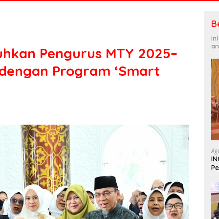
B
In
an
hkan Pengurus MTY 2025–
i dengan Program ‘Smart
Ag
IN
Pe
In