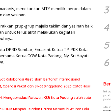
3
lmadanis, menekankan MTY memiliki peran dalam
m dan yasinan.
4
kkan grup-grup majelis taklim dan yasinan baik
an untuk terus aktif melakukan kegiatan
buhnya.
5
ota DPRD Sumbar, Endarmi, Ketua TP-PKK Kota
bersama Ketua GOW Kota Padang, Ny. Sri Hayati
6
ya.
at Kolaborasi Riset Islam Bertaraf Internasional
Ber
 Operasi Pekat dan Sikat Singgalang 2026 Catat Hasil
Ini 
post
MM, Mengapresiasi Relawan KSB Kota Padang salah satu
pada
Mei 2
a PORM Menjadi Teladan Dalam Mematuhi Aturan Lalu