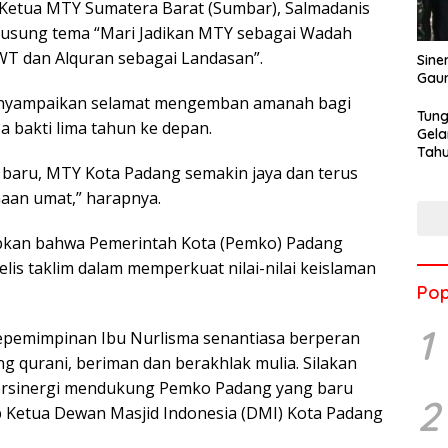
Ketua MTY Sumatera Barat (Sumbar), Salmadanis
gusung tema “Mari Jadikan MTY sebagai Wadah
WT dan Alquran sebagai Landasan”.
Sine
Gau
enyampaikan selamat mengemban amanah bagi
Tung
bakti lima tahun ke depan.
Gela
Tahu
Jon
baru, MTY Kota Padang semakin jaya dan terus
aan umat,” harapnya.
pkan bahwa Pemerintah Kota (Pemko) Padang
elis taklim dalam memperkuat nilai-nilai keislaman
Pop
1
pemimpinan Ibu Nurlisma senantiasa berperan
 qurani, beriman dan berakhlak mulia. Silakan
bersinergi mendukung Pemko Padang yang baru
2
p Ketua Dewan Masjid Indonesia (DMI) Kota Padang