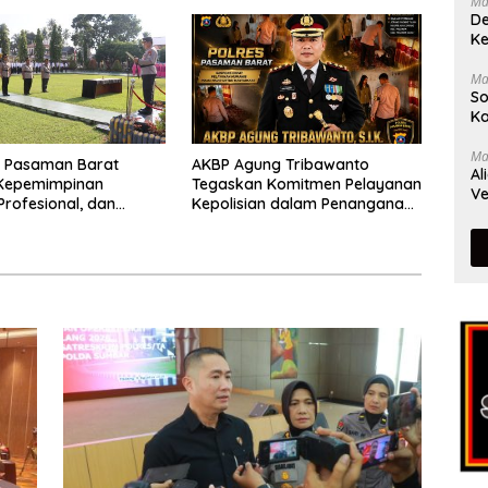
Ma
dalam Bencana
De
Ke
Ma
So
Ka
Ma
s Pasaman Barat
AKBP Agung Tribawanto
Al
Kepemimpinan
Tegaskan Komitmen Pelayanan
Ve
Profesional, dan
Kepolisian dalam Penanganan
tasi Pelayanan
Dugaan Pencurian di
Kecamatan Pasaman