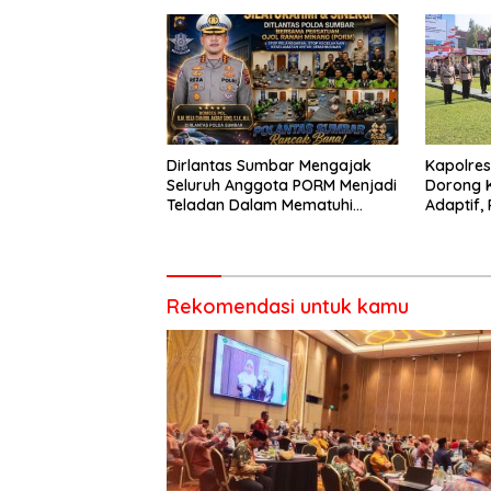
Dirlantas Sumbar Mengajak
Kapolre
Seluruh Anggota PORM Menjadi
Dorong 
Teladan Dalam Mematuhi
Adaptif, 
Aturan Lalu
Berorien
Lintas,Menggunakan
Perlengkapan Keselamatan
Berkendara
Rekomendasi untuk kamu