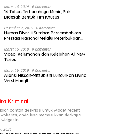
Maret 16, 2019
0 Komentar
14 Tahun Terbunuhnya Munir, Polri
Didesak Bentuk Tim Khusus
Desember 2, 2025
0 Komentar
Humas Divre II Sumbar Persembahkan
Prestasi Nasional Melalui Keterbukaan
Informasi
Maret 16, 2019
0 Komentar
Video: Kelemahan dan Kelebihan All New
Terios
Maret 16, 2019
0 Komentar
Aliansi Nissan-Mitsubishi Luncurkan Livina
Versi Mungil
ita Kriminal
adalah contoh deskripsi untuk widget recent
 wpberita, anda bisa memasukkan deskripsi
 widget ini.
7, 2026