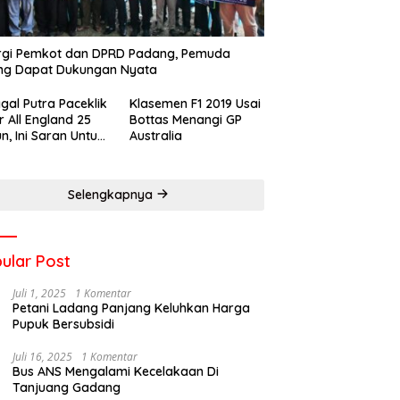
rgi Pemkot dan DPRD Padang, Pemuda
ng Dapat Dukungan Nyata
gal Putra Paceklik
Klasemen F1 2019 Usai
r All England 25
Bottas Menangi GP
n, Ini Saran Untuk
Australia
atan dkk
Selengkapnya
ular Post
Juli 1, 2025
1 Komentar
Petani Ladang Panjang Keluhkan Harga
Pupuk Bersubsidi
Juli 16, 2025
1 Komentar
Bus ANS Mengalami Kecelakaan Di
Tanjuang Gadang