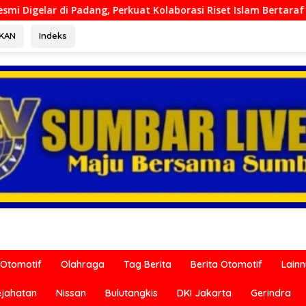
at Kolaborasi Riset Islam Bertaraf Internasional
Ditre
RKAN
Indeks
Otomotif
Olahraga
Tag Berita
Berita Otomotif
Lain
ejahatan
Nissan
Bulutangkis
DKI Jakarta
Gerindra