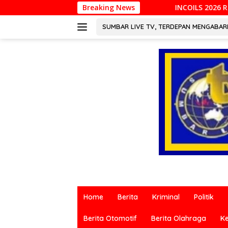
Langsung
INCOILS 2026 Resmi Digelar di Padang, Perkuat
Breaking News
ke
konten
SUMBAR LIVE TV, TERDEPAN MENGABA
Berita
terkini
Home
Berita
Kriminal
Politik
dari
berbagai
Berita Otomotif
Berita Olahraga
K
sumber