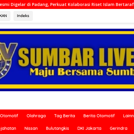
 Kolaborasi Riset Islam Bertaraf Internasional
Ditresk
RKAN
Indeks
Otomotif
Olahraga
Tag Berita
Berita Otomotif
Lain
ejahatan
Nissan
Bulutangkis
DKI Jakarta
Gerindra