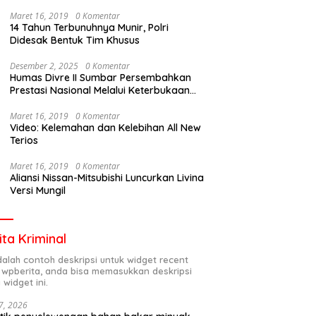
Maret 16, 2019
0 Komentar
14 Tahun Terbunuhnya Munir, Polri
Didesak Bentuk Tim Khusus
Desember 2, 2025
0 Komentar
Humas Divre II Sumbar Persembahkan
Prestasi Nasional Melalui Keterbukaan
Informasi
Maret 16, 2019
0 Komentar
Video: Kelemahan dan Kelebihan All New
Terios
Maret 16, 2019
0 Komentar
Aliansi Nissan-Mitsubishi Luncurkan Livina
Versi Mungil
ita Kriminal
adalah contoh deskripsi untuk widget recent
 wpberita, anda bisa memasukkan deskripsi
 widget ini.
7, 2026