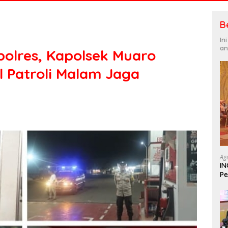
B
In
an
olres, Kapolsek Muaro
l Patroli Malam Jaga
Ag
IN
Pe
In