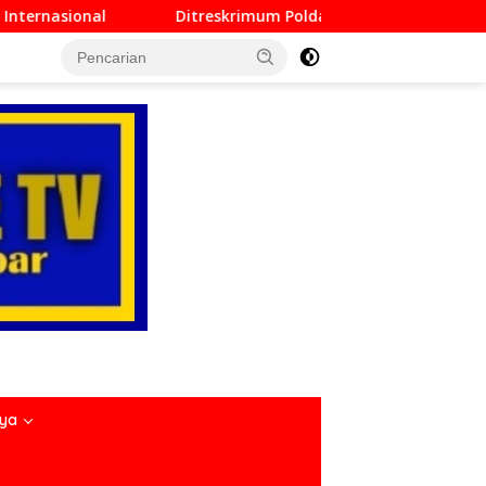
rimum Polda Sumbar Lampaui Target, Operasi Pekat dan Sikat 
nya