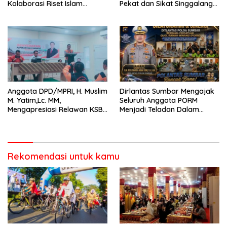
Kolaborasi Riset Islam
Pekat dan Sikat Singgalang
Bertaraf Internasional
2026 Catat Hasil Maksimal
Anggota DPD/MPRI, H. Muslim
Dirlantas Sumbar Mengajak
M. Yatim,Lc. MM,
Seluruh Anggota PORM
Mengapresiasi Relawan KSB
Menjadi Teladan Dalam
Kota Padang salah satu
Mematuhi Aturan Lalu
garda terdepan dalam
Lintas,Menggunakan
Bencana
Perlengkapan Keselamatan
Berkendara
Rekomendasi untuk kamu