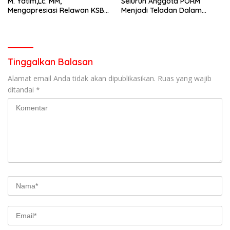
M. Yatim,Lc. MM,
Seluruh Anggota PORM
Mengapresiasi Relawan KSB
Menjadi Teladan Dalam
Kota Padang salah satu
Mematuhi Aturan Lalu
garda terdepan dalam
Lintas,Menggunakan
Bencana
Perlengkapan Keselamatan
Berkendara
Tinggalkan Balasan
Alamat email Anda tidak akan dipublikasikan.
Ruas yang wajib
ditandai
*