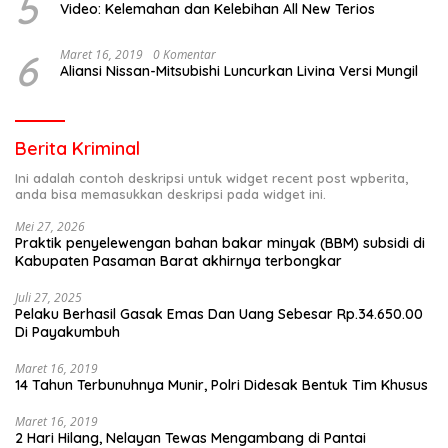
5
Video: Kelemahan dan Kelebihan All New Terios
6
Maret 16, 2019
0 Komentar
Aliansi Nissan-Mitsubishi Luncurkan Livina Versi Mungil
Berita Kriminal
Ini adalah contoh deskripsi untuk widget recent post wpberita,
anda bisa memasukkan deskripsi pada widget ini.
Mei 27, 2026
Praktik penyelewengan bahan bakar minyak (BBM) subsidi di
Kabupaten Pasaman Barat akhirnya terbongkar
Juli 27, 2025
Pelaku Berhasil Gasak Emas Dan Uang Sebesar Rp.34.650.00
Di Payakumbuh
Maret 16, 2019
14 Tahun Terbunuhnya Munir, Polri Didesak Bentuk Tim Khusus
Maret 16, 2019
2 Hari Hilang, Nelayan Tewas Mengambang di Pantai