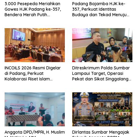
3.000 Pesepeda Meriahkan
Padang Bajamba HJK ke-
Gowes HJK Padang ke-357,
357, Perkuat Identitas
Bendera Merah Putih
Budaya dan Tekad Menuju
Dibagikan Sambut HUT ke-81
Kota Gastronomi Dunia
RI
INCOILS 2026 Resmi Digelar
Ditreskrimum Polda Sumbar
di Padang, Perkuat
Lampaui Target, Operasi
Kolaborasi Riset Islam
Pekat dan Sikat Singgalang
Bertaraf Internasional
2026 Catat Hasil Maksimal
Anggota DPD/MPRI, H. Muslim
Dirlantas Sumbar Mengajak