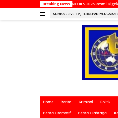
Langsung
INCOILS 2026 Resmi Digelar di Padang, Perkuat Kolabo
Breaking News
ke
konten
SUMBAR LIVE TV, TERDEPAN MENGABA
Berita
terkini
Home
Berita
Kriminal
Politik
dari
berbagai
Berita Otomotif
Berita Olahraga
K
sumber