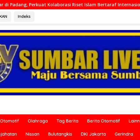
rasi Riset Islam Bertaraf Internasional
Ditreskrimum P
RKAN
Indeks
Otomotif
Olahraga
Tag Berita
Berita Otomotif
Lain
ejahatan
Nissan
Bulutangkis
DKI Jakarta
Gerindra