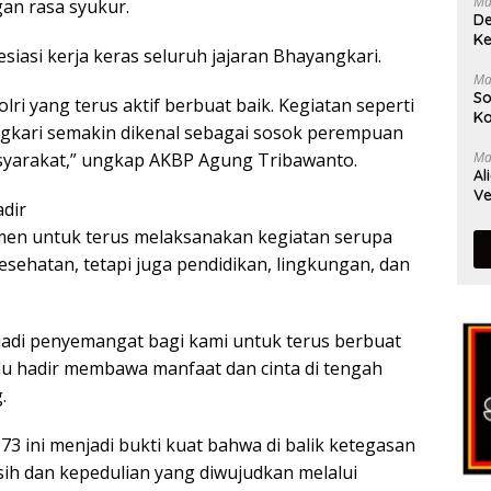
Ma
an rasa syukur.
De
Ke
asi kerja keras seluruh jajaran Bhayangkari.
Ma
So
olri yang terus aktif berbuat baik. Kegiatan seperti
Ka
ngkari semakin dikenal sebagai sosok perempuan
Ma
masyarakat,” ungkap AKBP Agung Tribawanto.
Al
Ve
dir
en untuk terus melaksanakan kegiatan serupa
esehatan, tetapi juga pendidikan, lingkungan, dan
jadi penyemangat bagi kami untuk terus berbuat
alu hadir membawa manfaat dan cinta di tengah
.
3 ini menjadi bukti kuat bahwa di balik ketegasan
sih dan kepedulian yang diwujudkan melalui