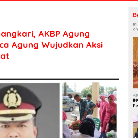
B
In
an
ayangkari, AKBP Agung
nca Agung Wujudkan Aksi
rat
Ag
IN
Pe
In