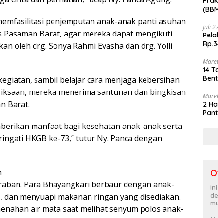
Prak
(BBM
akhi
memfasilitasi penjemputan anak-anak panti asuhan
Juli 
s Pasaman Barat, agar mereka dapat mengikuti
Pela
Rp.3
kan oleh drg. Sonya Rahmi Evasha dan drg. Yolli
Maret
14 T
Bent
kegiatan, sambil belajar cara menjaga kebersihan
eriksaan, mereka menerima santunan dan bingkisan
Maret
n Barat.
2 Ha
Pant
mberikan manfaat bagi kesehatan anak-anak serta
ngati HKGB ke-73,” tutur Ny. Panca dengan
n
O
raban. Para Bhayangkari berbaur dengan anak-
In
de
, dan menyuapi makanan ringan yang disediakan.
mu
nahan air mata saat melihat senyum polos anak-