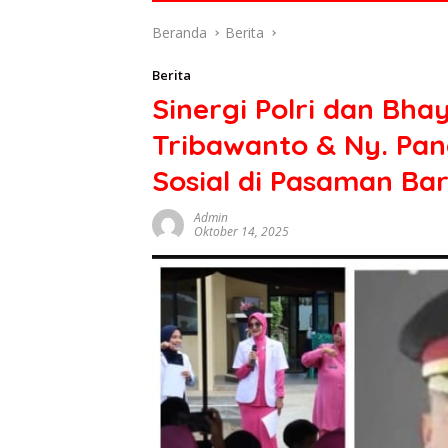
di
Beranda
Berita
indonesia
baik
Berita
dari
Sinergi Polri dan Bh
politik,
ekonomi
Tribawanto & Ny. Pa
mapun
budaya
Sosial di Pasaman Ba
serta
berita
Admin
Oktober 14, 2025
terbaru
lainnya
di
sumbar
tv
live