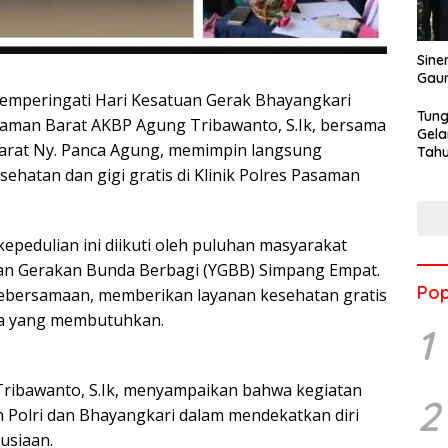
Sine
Gau
peringati Hari Kesatuan Gerak Bhayangkari
Tung
saman Barat AKBP Agung Tribawanto, S.Ik, bersama
Gela
arat Ny. Panca Agung, memimpin langsung
Tahu
Jon
ehatan dan gigi gratis di Klinik Polres Pasaman
pedulian ini diikuti oleh puluhan masyarakat
asan Gerakan Bunda Berbagi (YGBB) Simpang Empat.
Pop
ebersamaan, memberikan layanan kesehatan gratis
ka yang membutuhkan.
1
ribawanto, S.Ik, menyampaikan bahwa kegiatan
2
n Polri dan Bhayangkari dalam mendekatkan diri
usiaan.