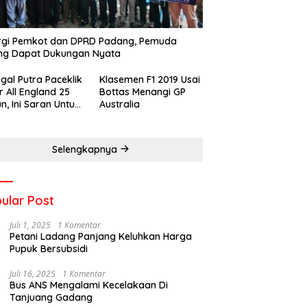
rgi Pemkot dan DPRD Padang, Pemuda
ng Dapat Dukungan Nyata
gal Putra Paceklik
Klasemen F1 2019 Usai
r All England 25
Bottas Menangi GP
n, Ini Saran Untuk
Australia
atan dkk
Selengkapnya
ular Post
Juli 1, 2025
1 Komentar
Petani Ladang Panjang Keluhkan Harga
Pupuk Bersubsidi
Juli 16, 2025
1 Komentar
Bus ANS Mengalami Kecelakaan Di
Tanjuang Gadang