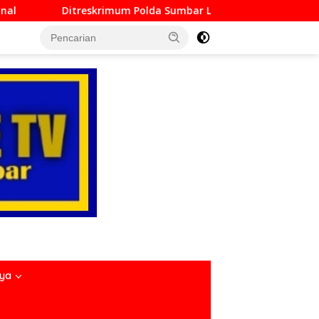
olda Sumbar Lampaui Target, Operasi Pekat dan Sikat Singgala
nya