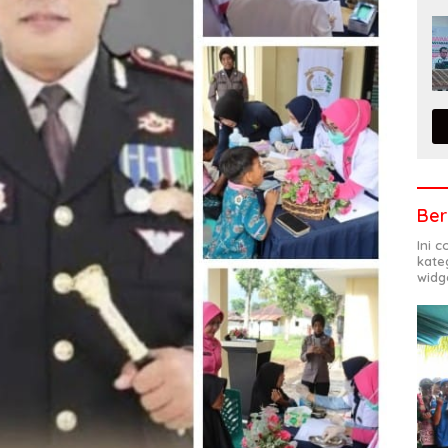
Ber
Ini 
kate
widg