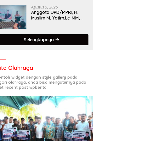
Singgalang 2026 Catat
Hasil Maksimal
Agustus 5, 2026
Anggota DPD/MPRI, H.
Muslim M. Yatim,Lc. MM,
Mengapresiasi Relawan
KSB Kota Padang salah
satu garda terdepan
Selengkapnya
dalam Bencana
ita Olahraga
contoh widget dengan style gallery pada
gori olahraga, anda bisa mengaturnya pada
et recent post wpberita.