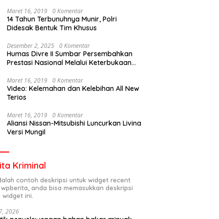
Maret 16, 2019
0 Komentar
14 Tahun Terbunuhnya Munir, Polri
Didesak Bentuk Tim Khusus
Desember 2, 2025
0 Komentar
Humas Divre II Sumbar Persembahkan
Prestasi Nasional Melalui Keterbukaan
Informasi
Maret 16, 2019
0 Komentar
Video: Kelemahan dan Kelebihan All New
Terios
Maret 16, 2019
0 Komentar
Aliansi Nissan-Mitsubishi Luncurkan Livina
Versi Mungil
ita Kriminal
adalah contoh deskripsi untuk widget recent
 wpberita, anda bisa memasukkan deskripsi
 widget ini.
7, 2026