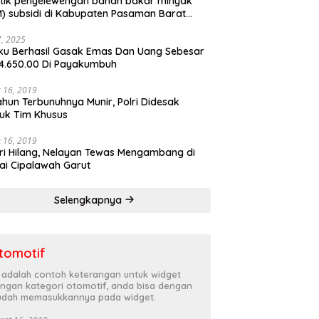
tik penyelewengan bahan bakar minyak
) subsidi di Kabupaten Pasaman Barat
rnya terbongkar
27, 2025
ku Berhasil Gasak Emas Dan Uang Sebesar
4.650.00 Di Payakumbuh
 16, 2019
ahun Terbunuhnya Munir, Polri Didesak
uk Tim Khusus
 16, 2019
ri Hilang, Nelayan Tewas Mengambang di
ai Cipalawah Garut
Selengkapnya
tomotif
i adalah contoh keterangan untuk widget
ngan kategori otomotif, anda bisa dengan
dah memasukkannya pada widget.