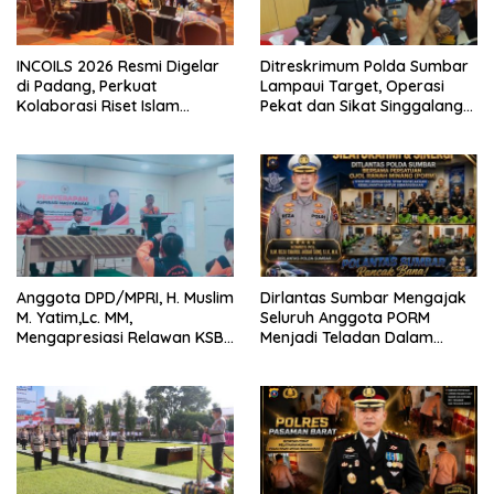
INCOILS 2026 Resmi Digelar
Ditreskrimum Polda Sumbar
di Padang, Perkuat
Lampaui Target, Operasi
Kolaborasi Riset Islam
Pekat dan Sikat Singgalang
Bertaraf Internasional
2026 Catat Hasil Maksimal
Anggota DPD/MPRI, H. Muslim
Dirlantas Sumbar Mengajak
M. Yatim,Lc. MM,
Seluruh Anggota PORM
Mengapresiasi Relawan KSB
Menjadi Teladan Dalam
Kota Padang salah satu
Mematuhi Aturan Lalu
garda terdepan dalam
Lintas,Menggunakan
Bencana
Perlengkapan Keselamatan
Berkendara