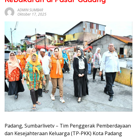
sumbar
tv
ADMIN SUMBAR
Oktober 17, 2025
live
Padang, Sumbarlivetv – Tim Penggerak Pemberdayaan
dan Kesejahteraan Keluarga (TP-PKK) Kota Padang