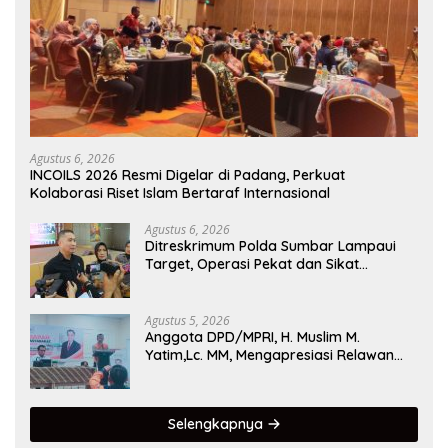
Agustus 6, 2026
INCOILS 2026 Resmi Digelar di Padang, Perkuat
Kolaborasi Riset Islam Bertaraf Internasional
Agustus 6, 2026
Ditreskrimum Polda Sumbar Lampaui
Target, Operasi Pekat dan Sikat
Singgalang 2026 Catat Hasil Maksimal
Agustus 5, 2026
Anggota DPD/MPRI, H. Muslim M.
Yatim,Lc. MM, Mengapresiasi Relawan
KSB Kota Padang salah satu garda
terdepan dalam Bencana
Selengkapnya