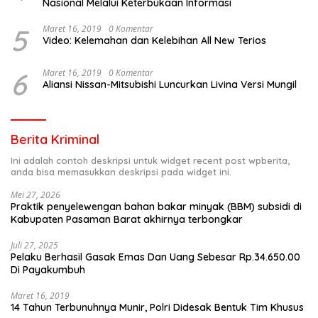
Nasional Melalui Keterbukaan Informasi
5
Maret 16, 2019
0 Komentar
Video: Kelemahan dan Kelebihan All New Terios
6
Maret 16, 2019
0 Komentar
Aliansi Nissan-Mitsubishi Luncurkan Livina Versi Mungil
Berita Kriminal
Ini adalah contoh deskripsi untuk widget recent post wpberita,
anda bisa memasukkan deskripsi pada widget ini.
Mei 27, 2026
Praktik penyelewengan bahan bakar minyak (BBM) subsidi di
Kabupaten Pasaman Barat akhirnya terbongkar
Juli 27, 2025
Pelaku Berhasil Gasak Emas Dan Uang Sebesar Rp.34.650.00
Di Payakumbuh
Maret 16, 2019
14 Tahun Terbunuhnya Munir, Polri Didesak Bentuk Tim Khusus