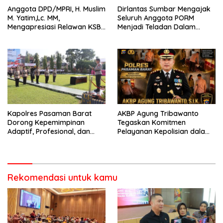
Anggota DPD/MPRI, H. Muslim
Dirlantas Sumbar Mengajak
M. Yatim,Lc. MM,
Seluruh Anggota PORM
Mengapresiasi Relawan KSB
Menjadi Teladan Dalam
Kota Padang salah satu
Mematuhi Aturan Lalu
garda terdepan dalam
Lintas,Menggunakan
Bencana
Perlengkapan Keselamatan
Berkendara
Kapolres Pasaman Barat
AKBP Agung Tribawanto
Dorong Kepemimpinan
Tegaskan Komitmen
Adaptif, Profesional, dan
Pelayanan Kepolisian dalam
Berorientasi Pelayanan
Penanganan Dugaan
Pencurian di Kecamatan
Pasaman
Rekomendasi untuk kamu