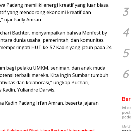
a Padang memiliki energi kreatif yang luar biasa.
3
tif yang mendorong ekonomi kreatif dan
 ujar Fadly Amran.
4
uchari Bachter, menyampaikan bahwa Menfest by
ntara dunia usaha, pemerintah, dan komunitas.
a memperingati HUT ke-57 Kadin yang jatuh pada 24
5
um bagi pelaku UMKM, seniman, dan anak muda
6
otensi terbaik mereka. Kita ingin Sumbar tumbuh
tivitas dan kolaborasi,” ungkap Buchari,
 Kadin, Yuliandre Darwis.
Ber
ua Kadin Padang Irfan Amran, beserta jajaran
Ini 
post
pada
Mei 2
at Kolaborasi Riset Islam Bertaraf Internasional