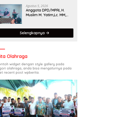
Singgalang 2026 Catat
Hasil Maksimal
Agustus 5, 2026
Anggota DPD/MPRI, H.
Muslim M. Yatim,Lc. MM,
Mengapresiasi Relawan
KSB Kota Padang salah
satu garda terdepan
Selengkapnya
dalam Bencana
ita Olahraga
contoh widget dengan style gallery pada
gori olahraga, anda bisa mengaturnya pada
et recent post wpberita.