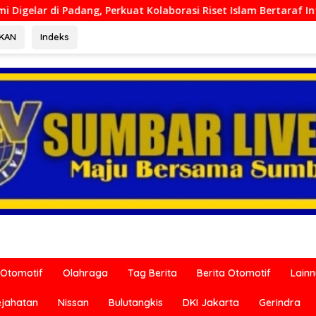
Kolaborasi Riset Islam Bertaraf Internasional
Ditreskri
RKAN
Indeks
Otomotif
Olahraga
Tag Berita
Berita Otomotif
Lain
ejahatan
Nissan
Bulutangkis
DKI Jakarta
Gerindra