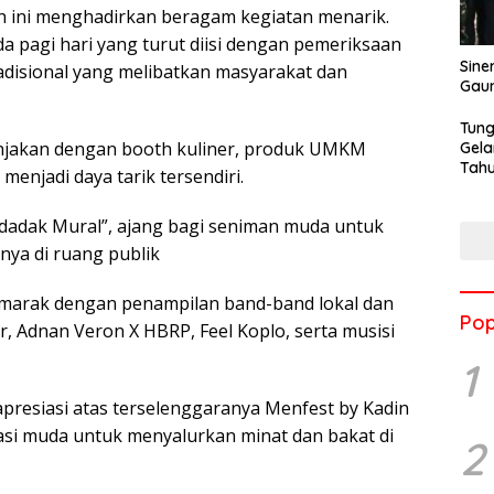
uh ini menghadirkan beragam kegiatan menarik.
 pagi hari yang turut diisi dengan pemeriksaan
Sine
adisional yang melibatkan masyarakat dan
Gau
Tung
manjakan dengan booth kuliner, produk UMKM
Gela
Tahu
menjadi daya tarik tersendiri.
Jon
ndadak Mural”, ajang bagi seniman muda untuk
nya di ruang publik
marak dengan penampilan band-band lokal dan
Pop
r, Adnan Veron X HBRP, Feel Koplo, serta musisi
1
presiasi atas terselenggaranya Menfest by Kadin
asi muda untuk menyalurkan minat dan bakat di
2