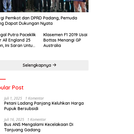
rgi Pemkot dan DPRD Padang, Pemuda
ng Dapat Dukungan Nyata
gal Putra Paceklik
Klasemen F1 2019 Usai
r All England 25
Bottas Menangi GP
n, Ini Saran Untuk
Australia
atan dkk
Selengkapnya
ular Post
Juli 1, 2025
1 Komentar
Petani Ladang Panjang Keluhkan Harga
Pupuk Bersubsidi
Juli 16, 2025
1 Komentar
Bus ANS Mengalami Kecelakaan Di
Tanjuang Gadang