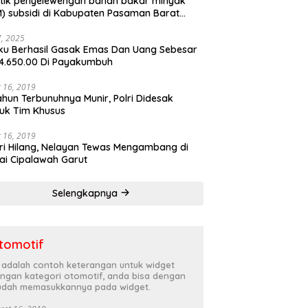
tik penyelewengan bahan bakar minyak
) subsidi di Kabupaten Pasaman Barat
rnya terbongkar
27, 2025
ku Berhasil Gasak Emas Dan Uang Sebesar
4.650.00 Di Payakumbuh
 16, 2019
ahun Terbunuhnya Munir, Polri Didesak
uk Tim Khusus
 16, 2019
ri Hilang, Nelayan Tewas Mengambang di
ai Cipalawah Garut
Selengkapnya
tomotif
i adalah contoh keterangan untuk widget
ngan kategori otomotif, anda bisa dengan
dah memasukkannya pada widget.