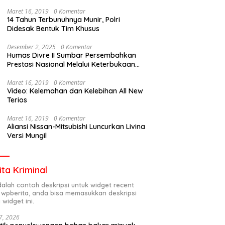
Maret 16, 2019
0 Komentar
14 Tahun Terbunuhnya Munir, Polri
Didesak Bentuk Tim Khusus
Desember 2, 2025
0 Komentar
Humas Divre II Sumbar Persembahkan
Prestasi Nasional Melalui Keterbukaan
Informasi
Maret 16, 2019
0 Komentar
Video: Kelemahan dan Kelebihan All New
Terios
Maret 16, 2019
0 Komentar
Aliansi Nissan-Mitsubishi Luncurkan Livina
Versi Mungil
ita Kriminal
adalah contoh deskripsi untuk widget recent
 wpberita, anda bisa memasukkan deskripsi
 widget ini.
7, 2026