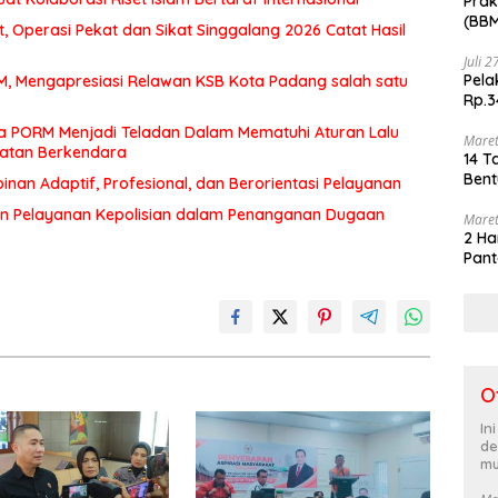
Prak
(BBM
 Operasi Pekat dan Sikat Singgalang 2026 Catat Hasil
akhi
Juli 
Pela
MM, Mengapresiasi Relawan KSB Kota Padang salah satu
Rp.3
a PORM Menjadi Teladan Dalam Mematuhi Aturan Lalu
Maret
matan Berkendara
14 T
Bent
an Adaptif, Profesional, dan Berorientasi Pelayanan
n Pelayanan Kepolisian dalam Penanganan Dugaan
Maret
2 Ha
Pant
O
In
de
mu