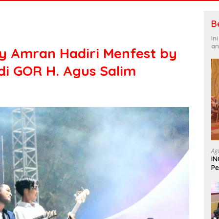
B
In
an
y Amran Hadiri Menfest by
i GOR H. Agus Salim
Ag
IN
Pe
In