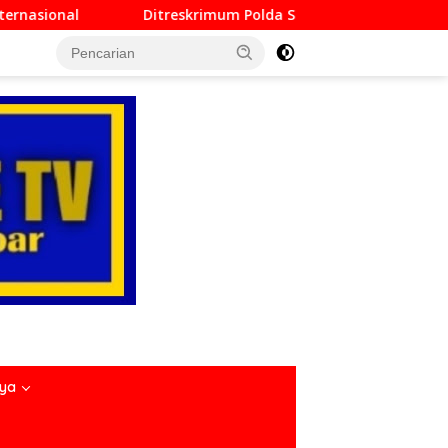
mum Polda Sumbar Lampaui Target, Operasi Pekat dan Sikat Si
nya