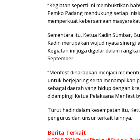
“Kegiatan seperti ini membuktikan bahw
Pemko Padang mendukung setiap inisia
memperkuat kebersamaan masyarakat,”
Sementara itu, Ketua Kadin Sumbar, B
Kadin merupakan wujud nyata sinergi a
Kegiatan ini juga digelar dalam rangk
September.
“Menfest diharapkan menjadi moment
untuk berjejaring serta menampilkan p
sebagai daerah yang hidup dengan krea
didampingi Ketua Pelaksana Menfest by
Turut hadir dalam kesempatan itu, Ket
pengurus dan unsur terkait lainnya.
Berita Terkait
INCOILS 2026 Resmi Digelar di Padang, Perku