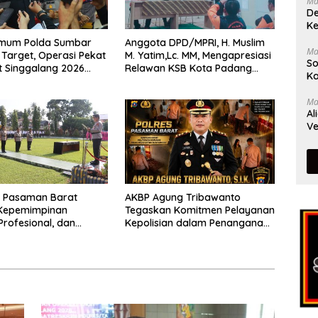
Ma
De
Ke
rimum Polda Sumbar
Anggota DPD/MPRI, H. Muslim
Ma
Target, Operasi Pekat
M. Yatim,Lc. MM, Mengapresiasi
So
t Singgalang 2026
Relawan KSB Kota Padang
Ka
sil Maksimal
salah satu garda terdepan
dalam Bencana
Ma
Al
Ve
s Pasaman Barat
AKBP Agung Tribawanto
Kepemimpinan
Tegaskan Komitmen Pelayanan
Profesional, dan
Kepolisian dalam Penanganan
tasi Pelayanan
Dugaan Pencurian di
Kecamatan Pasaman