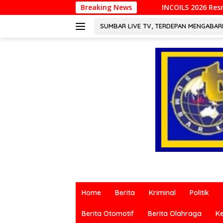
Langsung
INCOILS 2026 Resmi Digelar di Padang, Perkuat 
Breaking News
ke
konten
SUMBAR LIVE TV, TERDEPAN MENGABA
Berita
terkini
Home
Berita
Kriminal
Politik
dari
berbagai
Berita Otomotif
Berita Olahraga
K
sumber