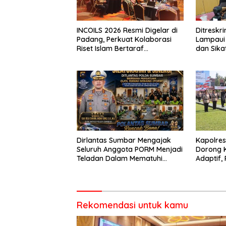
INCOILS 2026 Resmi Digelar di
Ditresk
Padang, Perkuat Kolaborasi
Lampaui 
Riset Islam Bertaraf
dan Sika
Internasional
Catat Ha
Dirlantas Sumbar Mengajak
Kapolre
Seluruh Anggota PORM Menjadi
Dorong 
Teladan Dalam Mematuhi
Adaptif, 
Aturan Lalu
Berorien
Lintas,Menggunakan
Perlengkapan Keselamatan
Berkendara
Rekomendasi untuk kamu