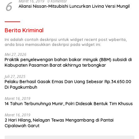
6
Maret 16, 2019
0 Komentar
Aliansi Nissan-Mitsubishi Luncurkan Livina Versi Mungil
Berita Kriminal
Ini adalah contoh deskripsi untuk widget recent post wpberita,
anda bisa memasukkan deskripsi pada widget ini.
Mei 27, 2026
Praktik penyelewengan bahan bakar minyak (BBM) subsidi di
Kabupaten Pasaman Barat akhirnya terbongkar
Juli 27, 2025
Pelaku Berhasil Gasak Emas Dan Uang Sebesar Rp.34.650.00
Di Payakumbuh
Maret 16, 2019
14 Tahun Terbunuhnya Munir, Polri Didesak Bentuk Tim Khusus
Maret 16, 2019
2 Hari Hilang, Nelayan Tewas Mengambang di Pantai
Cipalawah Garut