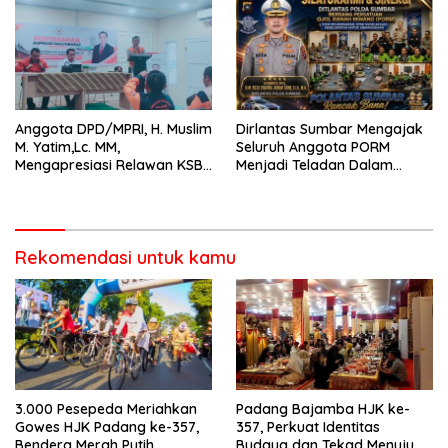
Anggota DPD/MPRI, H. Muslim
Dirlantas Sumbar Mengajak
M. Yatim,Lc. MM,
Seluruh Anggota PORM
Mengapresiasi Relawan KSB
Menjadi Teladan Dalam
Kota Padang salah satu
Mematuhi Aturan Lalu
garda terdepan dalam
Lintas,Menggunakan
Bencana
Perlengkapan Keselamatan
Berkendara
Rekomendasi untuk kamu
3.000 Pesepeda Meriahkan
Padang Bajamba HJK ke-
Gowes HJK Padang ke-357,
357, Perkuat Identitas
Bendera Merah Putih
Budaya dan Tekad Menuju