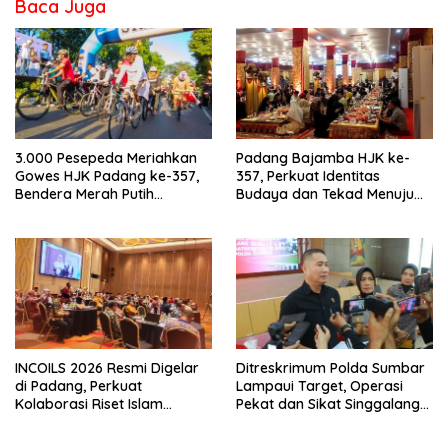
Baca Juga
3.000 Pesepeda Meriahkan
Padang Bajamba HJK ke-
Gowes HJK Padang ke-357,
357, Perkuat Identitas
Bendera Merah Putih
Budaya dan Tekad Menuju
Dibagikan Sambut HUT ke-81
Kota Gastronomi Dunia
RI
INCOILS 2026 Resmi Digelar
Ditreskrimum Polda Sumbar
di Padang, Perkuat
Lampaui Target, Operasi
Kolaborasi Riset Islam
Pekat dan Sikat Singgalang
Bertaraf Internasional
2026 Catat Hasil Maksimal