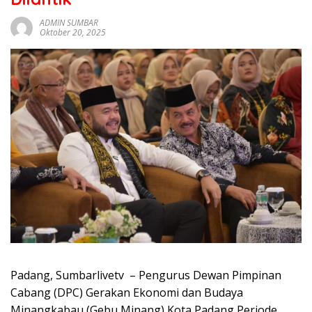
sumbar
tv
ADMIN SUMBAR
Oktober 20, 2025
live
Padang, Sumbarlivetv – Pengurus Dewan Pimpinan
Cabang (DPC) Gerakan Ekonomi dan Budaya
Minangkabau (Gebu Minang) Kota Padang Periode