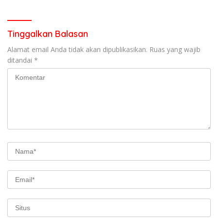
garda terdepan dalam
Lintas,Menggunakan
Bencana
Perlengkapan Keselamatan
Berkendara
Tinggalkan Balasan
Alamat email Anda tidak akan dipublikasikan.
Ruas yang wajib
ditandai
*