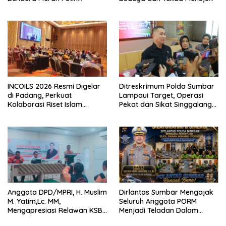
Dibagikan Sambut HUT ke-81
Kota Gastronomi Dunia
RI
INCOILS 2026 Resmi Digelar
Ditreskrimum Polda Sumbar
di Padang, Perkuat
Lampaui Target, Operasi
Kolaborasi Riset Islam
Pekat dan Sikat Singgalang
Bertaraf Internasional
2026 Catat Hasil Maksimal
Anggota DPD/MPRI, H. Muslim
Dirlantas Sumbar Mengajak
M. Yatim,Lc. MM,
Seluruh Anggota PORM
Mengapresiasi Relawan KSB
Menjadi Teladan Dalam
Kota Padang salah satu
Mematuhi Aturan Lalu