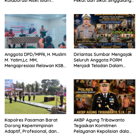
Kolaborasi Riset Islam
Pekat dan Sikat Singgalang
Bertaraf Internasional
2026 Catat Hasil Maksimal
Anggota DPD/MPRI, H. Muslim
Dirlantas Sumbar Mengajak
M. Yatim,Lc. MM,
Seluruh Anggota PORM
Mengapresiasi Relawan KSB
Menjadi Teladan Dalam
Kota Padang salah satu
Mematuhi Aturan Lalu
garda terdepan dalam
Lintas,Menggunakan
Bencana
Perlengkapan Keselamatan
Berkendara
Kapolres Pasaman Barat
AKBP Agung Tribawanto
Dorong Kepemimpinan
Tegaskan Komitmen
Adaptif, Profesional, dan
Pelayanan Kepolisian dalam
Berorientasi Pelayanan
Penanganan Dugaan