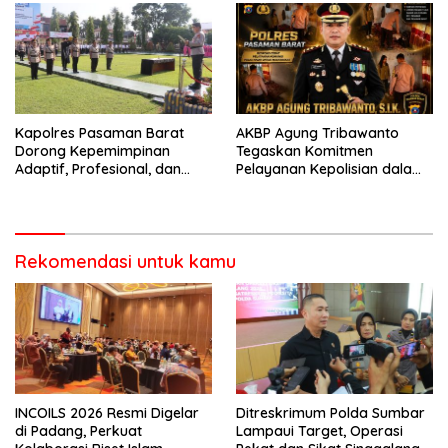
Bencana
Perlengkapan Keselamatan
Berkendara
Kapolres Pasaman Barat
AKBP Agung Tribawanto
Dorong Kepemimpinan
Tegaskan Komitmen
Adaptif, Profesional, dan
Pelayanan Kepolisian dalam
Berorientasi Pelayanan
Penanganan Dugaan
Pencurian di Kecamatan
Pasaman
Rekomendasi untuk kamu
INCOILS 2026 Resmi Digelar
Ditreskrimum Polda Sumbar
di Padang, Perkuat
Lampaui Target, Operasi