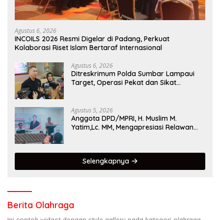
Agustus 6, 2026
INCOILS 2026 Resmi Digelar di Padang, Perkuat
Kolaborasi Riset Islam Bertaraf Internasional
Agustus 6, 2026
Ditreskrimum Polda Sumbar Lampaui
Target, Operasi Pekat dan Sikat
Singgalang 2026 Catat Hasil Maksimal
Agustus 5, 2026
Anggota DPD/MPRI, H. Muslim M.
Yatim,Lc. MM, Mengapresiasi Relawan
KSB Kota Padang salah satu garda
terdepan dalam Bencana
Selengkapnya
Berita Olahraga
Ini contoh widget dengan style gallery pada kategori olahraga,