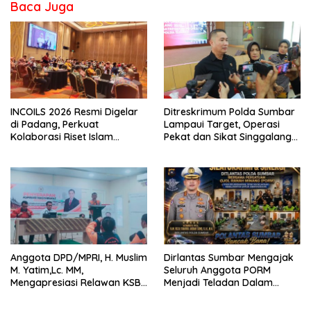
Baca Juga
INCOILS 2026 Resmi Digelar
Ditreskrimum Polda Sumbar
di Padang, Perkuat
Lampaui Target, Operasi
Kolaborasi Riset Islam
Pekat dan Sikat Singgalang
Bertaraf Internasional
2026 Catat Hasil Maksimal
Anggota DPD/MPRI, H. Muslim
Dirlantas Sumbar Mengajak
M. Yatim,Lc. MM,
Seluruh Anggota PORM
Mengapresiasi Relawan KSB
Menjadi Teladan Dalam
Kota Padang salah satu
Mematuhi Aturan Lalu
garda terdepan dalam
Lintas,Menggunakan