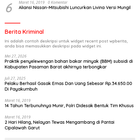
6
Maret 16, 2019
0 Komentar
Aliansi Nissan-Mitsubishi Luncurkan Livina Versi Mungil
Berita Kriminal
Ini adalah contoh deskripsi untuk widget recent post wpberita,
anda bisa memasukkan deskripsi pada widget ini.
Mei 27, 2026
Praktik penyelewengan bahan bakar minyak (BBM) subsidi di
Kabupaten Pasaman Barat akhirnya terbongkar
Juli 27, 2025
Pelaku Berhasil Gasak Emas Dan Uang Sebesar Rp.34.650.00
Di Payakumbuh
Maret 16, 2019
14 Tahun Terbunuhnya Munir, Polri Didesak Bentuk Tim Khusus
Maret 16, 2019
2 Hari Hilang, Nelayan Tewas Mengambang di Pantai
Cipalawah Garut