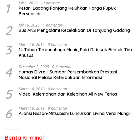
1
Juli 1, 2025
1 Komentar
Petani Ladang Panjang Keluhkan Harga Pupuk
Bersubsidi
2
Juli 16, 2025
1 Komentar
Bus ANS Mengalami Kecelakaan Di Tanjuang Gadang
3
Maret 16, 2019
0 Komentar
14 Tahun Terbunuhnya Munir, Polri Didesak Bentuk Tim
Khusus
4
Desember 2, 2025
0 Komentar
Humas Divre II Sumbar Persembahkan Prestasi
Nasional Melalui Keterbukaan Informasi
5
Maret 16, 2019
0 Komentar
Video: Kelemahan dan Kelebihan All New Terios
6
Maret 16, 2019
0 Komentar
Aliansi Nissan-Mitsubishi Luncurkan Livina Versi Mungil
Berita Kriminal