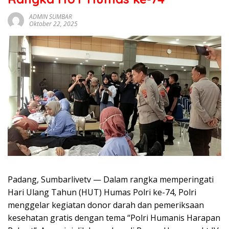
sumbar
tv
ADMIN SUMBAR
Oktober 22, 2025
live
Padang, Sumbarlivetv — Dalam rangka memperingati
Hari Ulang Tahun (HUT) Humas Polri ke-74, Polri
menggelar kegiatan donor darah dan pemeriksaan
kesehatan gratis dengan tema “Polri Humanis Harapan