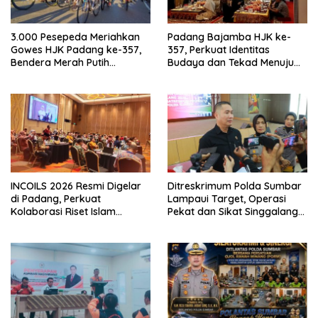
3.000 Pesepeda Meriahkan
Padang Bajamba HJK ke-
Gowes HJK Padang ke-357,
357, Perkuat Identitas
Bendera Merah Putih
Budaya dan Tekad Menuju
Dibagikan Sambut HUT ke-81
Kota Gastronomi Dunia
RI
INCOILS 2026 Resmi Digelar
Ditreskrimum Polda Sumbar
di Padang, Perkuat
Lampaui Target, Operasi
Kolaborasi Riset Islam
Pekat dan Sikat Singgalang
Bertaraf Internasional
2026 Catat Hasil Maksimal