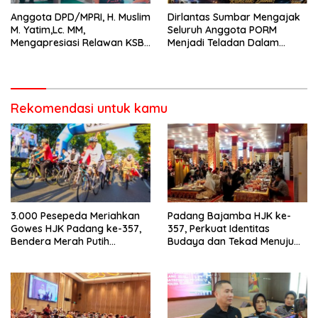
Anggota DPD/MPRI, H. Muslim
Dirlantas Sumbar Mengajak
M. Yatim,Lc. MM,
Seluruh Anggota PORM
Mengapresiasi Relawan KSB
Menjadi Teladan Dalam
Kota Padang salah satu
Mematuhi Aturan Lalu
garda terdepan dalam
Lintas,Menggunakan
Bencana
Perlengkapan Keselamatan
Berkendara
Rekomendasi untuk kamu
3.000 Pesepeda Meriahkan
Padang Bajamba HJK ke-
Gowes HJK Padang ke-357,
357, Perkuat Identitas
Bendera Merah Putih
Budaya dan Tekad Menuju
Dibagikan Sambut HUT ke-81
Kota Gastronomi Dunia
RI