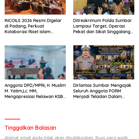
INCOILS 2026 Resmi Digelar
Ditreskrimum Polda Sumbar
di Padang, Perkuat
Lampaui Target, Operasi
Kolaborasi Riset Islam
Pekat dan Sikat Singgalang
Bertaraf Internasional
2026 Catat Hasil Maksimal
Anggota DPD/MPRI, H. Muslim
Dirlantas Sumbar Mengajak
M. Yatim,Lc. MM,
Seluruh Anggota PORM
Mengapresiasi Relawan KSB
Menjadi Teladan Dalam
Kota Padang salah satu
Mematuhi Aturan Lalu
garda terdepan dalam
Lintas,Menggunakan
Bencana
Perlengkapan Keselamatan
Berkendara
Tinggalkan Balasan
Alamat email Anda tidak akan dipublikasikan.
Ruas yang wajib