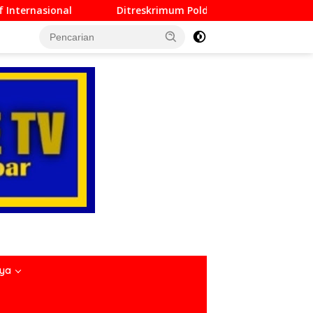
eskrimum Polda Sumbar Lampaui Target, Operasi Pekat dan Sik
nya