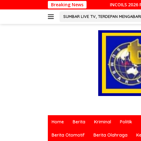
Langsung
INCOILS 2026 Resmi Digelar di Padang, Per
Breaking News
ke
konten
SUMBAR LIVE TV, TERDEPAN MENGABA
Berita
terkini
Home
Berita
Kriminal
Politik
dari
berbagai
Berita Otomotif
Berita Olahraga
K
sumber