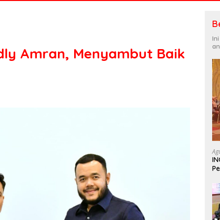
B
In
an
adly Amran, Menyambut Baik
Ag
IN
Pe
In