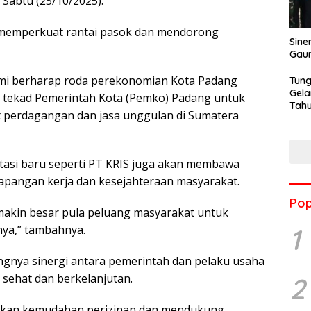
 Sabtu (25/10/2025).
t memperkuat rantai pasok dan mendorong
Sine
Gau
ami berharap roda perekonomian Kota Padang
Tung
Gela
an tekad Pemerintah Kota (Pemko) Padang untuk
Tahu
 perdagangan dan jasa unggulan di Sumatera
Jon
tasi baru seperti PT KRIS juga akan membawa
lapangan kerja dan kesejahteraan masyarakat.
Pop
makin besar pula peluang masyarakat untuk
1
nya,” tambahnya.
ingnya sinergi antara pemerintah dan pelaku usaha
 sehat dan berkelanjutan.
2
kan kemudahan perizinan dan mendukung