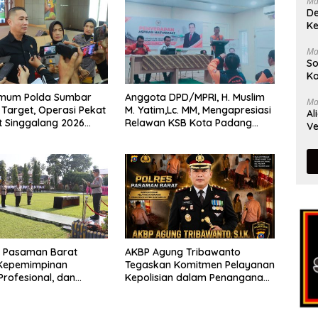
Ma
De
Ke
Ma
So
Ka
rimum Polda Sumbar
Anggota DPD/MPRI, H. Muslim
Ma
Target, Operasi Pekat
M. Yatim,Lc. MM, Mengapresiasi
Al
t Singgalang 2026
Relawan KSB Kota Padang
Ve
sil Maksimal
salah satu garda terdepan
dalam Bencana
s Pasaman Barat
AKBP Agung Tribawanto
Kepemimpinan
Tegaskan Komitmen Pelayanan
Profesional, dan
Kepolisian dalam Penanganan
tasi Pelayanan
Dugaan Pencurian di
Kecamatan Pasaman