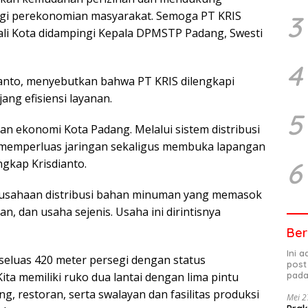
agi perekonomian masyarakat. Semoga PT KRIS
3
ali Kota didampingi Kepala DPMSTP Padang, Swesti
4
dianto, menyebutkan bahwa PT KRIS dilengkapi
ang efisiensi layanan.
5
an ekonomi Kota Padang. Melalui sistem distribusi
at memperluas jaringan sekaligus membuka lapangan
6
ngkap Krisdianto.
rusahaan distribusi bahan minuman yang memasok
n, dan usaha sejenis. Usaha ini dirintisnya
Ber
Ini 
 seluas 420 meter persegi dengan status
post
pada
Kita memiliki ruko dua lantai dengan lima pintu
g, restoran, serta swalayan dan fasilitas produksi
Mei 2