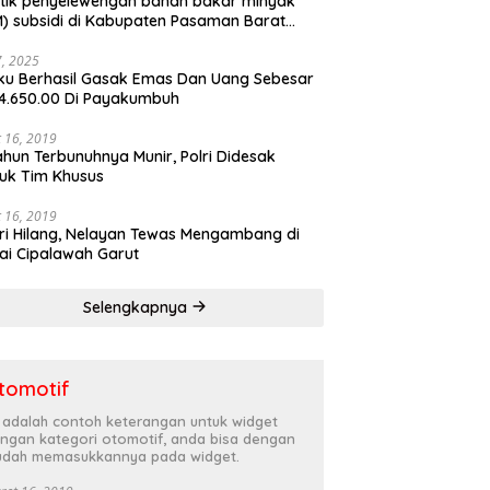
tik penyelewengan bahan bakar minyak
) subsidi di Kabupaten Pasaman Barat
rnya terbongkar
27, 2025
ku Berhasil Gasak Emas Dan Uang Sebesar
4.650.00 Di Payakumbuh
 16, 2019
ahun Terbunuhnya Munir, Polri Didesak
uk Tim Khusus
 16, 2019
ri Hilang, Nelayan Tewas Mengambang di
ai Cipalawah Garut
Selengkapnya
tomotif
i adalah contoh keterangan untuk widget
ngan kategori otomotif, anda bisa dengan
dah memasukkannya pada widget.