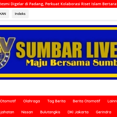
kuat Kolaborasi Riset Islam Bertaraf Internasional
Ditr
RKAN
Indeks
Otomotif
Olahraga
Tag Berita
Berita Otomotif
Lain
ejahatan
Nissan
Bulutangkis
DKI Jakarta
Gerindra