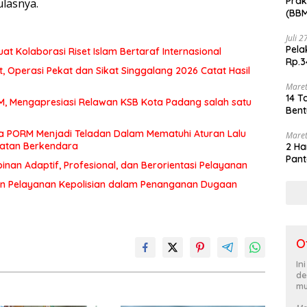
Prak
lasnya.
(BBM
akhi
Juli 
Pela
at Kolaborasi Riset Islam Bertaraf Internasional
Rp.3
 Operasi Pekat dan Sikat Singgalang 2026 Catat Hasil
Maret
14 T
MM, Mengapresiasi Relawan KSB Kota Padang salah satu
Bent
a PORM Menjadi Teladan Dalam Mematuhi Aturan Lalu
Maret
matan Berkendara
2 Ha
Pant
an Adaptif, Profesional, dan Berorientasi Pelayanan
n Pelayanan Kepolisian dalam Penanganan Dugaan
O
In
de
mu