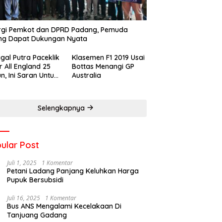
rgi Pemkot dan DPRD Padang, Pemuda
ng Dapat Dukungan Nyata
gal Putra Paceklik
Klasemen F1 2019 Usai
r All England 25
Bottas Menangi GP
n, Ini Saran Untuk
Australia
atan dkk
Selengkapnya
ular Post
Juli 1, 2025
1 Komentar
Petani Ladang Panjang Keluhkan Harga
Pupuk Bersubsidi
Juli 16, 2025
1 Komentar
Bus ANS Mengalami Kecelakaan Di
Tanjuang Gadang