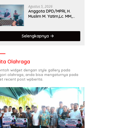
Singgalang 2026 Catat
Hasil Maksimal
Agustus 5, 2026
Anggota DPD/MPRI, H.
Muslim M. Yatim,Lc. MM,
Mengapresiasi Relawan
KSB Kota Padang salah
satu garda terdepan
Selengkapnya
dalam Bencana
ita Olahraga
contoh widget dengan style gallery pada
gori olahraga, anda bisa mengaturnya pada
et recent post wpberita.