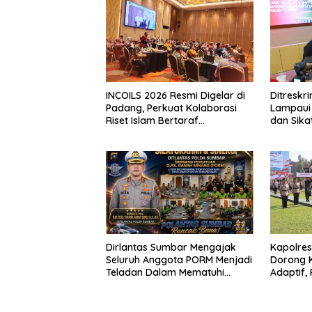
INCOILS 2026 Resmi Digelar di
Ditresk
Padang, Perkuat Kolaborasi
Lampaui 
Riset Islam Bertaraf
dan Sika
Internasional
Catat Ha
Dirlantas Sumbar Mengajak
Kapolre
Seluruh Anggota PORM Menjadi
Dorong 
Teladan Dalam Mematuhi
Adaptif, 
Aturan Lalu
Berorien
Lintas,Menggunakan
Perlengkapan Keselamatan