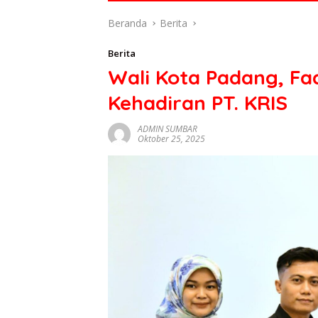
di
Beranda
Berita
indonesia
baik
Berita
dari
Wali Kota Padang, F
politik,
ekonomi
Kehadiran PT. KRIS
mapun
budaya
ADMIN SUMBAR
serta
Oktober 25, 2025
berita
terbaru
lainnya
di
sumbar
tv
live