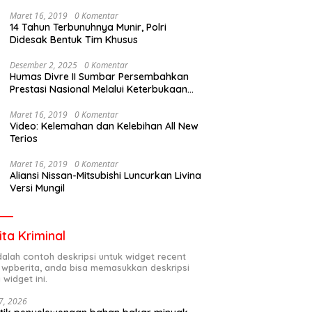
Maret 16, 2019
0 Komentar
14 Tahun Terbunuhnya Munir, Polri
Didesak Bentuk Tim Khusus
Desember 2, 2025
0 Komentar
Humas Divre II Sumbar Persembahkan
Prestasi Nasional Melalui Keterbukaan
Informasi
Maret 16, 2019
0 Komentar
Video: Kelemahan dan Kelebihan All New
Terios
Maret 16, 2019
0 Komentar
Aliansi Nissan-Mitsubishi Luncurkan Livina
Versi Mungil
ita Kriminal
adalah contoh deskripsi untuk widget recent
 wpberita, anda bisa memasukkan deskripsi
 widget ini.
7, 2026