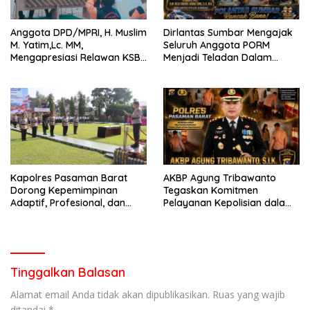
Anggota DPD/MPRI, H. Muslim
Dirlantas Sumbar Mengajak
M. Yatim,Lc. MM,
Seluruh Anggota PORM
Mengapresiasi Relawan KSB
Menjadi Teladan Dalam
Kota Padang salah satu
Mematuhi Aturan Lalu
garda terdepan dalam
Lintas,Menggunakan
Bencana
Perlengkapan Keselamatan
Berkendara
Kapolres Pasaman Barat
AKBP Agung Tribawanto
Dorong Kepemimpinan
Tegaskan Komitmen
Adaptif, Profesional, dan
Pelayanan Kepolisian dalam
Berorientasi Pelayanan
Penanganan Dugaan
Pencurian di Kecamatan
Pasaman
Tinggalkan Balasan
Alamat email Anda tidak akan dipublikasikan.
Ruas yang wajib
ditandai
*