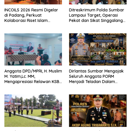
INCOILS 2026 Resmi Digelar
Ditreskrimum Polda Sumbar
di Padang, Perkuat
Lampaui Target, Operasi
Kolaborasi Riset Islam
Pekat dan Sikat Singgalang
Bertaraf Internasional
2026 Catat Hasil Maksimal
Anggota DPD/MPRI, H. Muslim
Dirlantas Sumbar Mengajak
M. Yatim,Lc. MM,
Seluruh Anggota PORM
Mengapresiasi Relawan KSB
Menjadi Teladan Dalam
Kota Padang salah satu
Mematuhi Aturan Lalu
garda terdepan dalam
Lintas,Menggunakan
Bencana
Perlengkapan Keselamatan
Berkendara