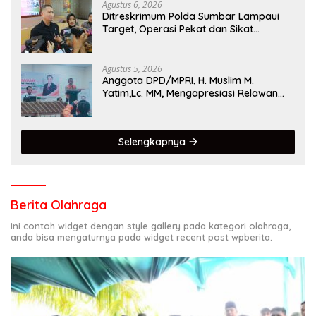
Agustus 6, 2026
Ditreskrimum Polda Sumbar Lampaui
Target, Operasi Pekat dan Sikat
Singgalang 2026 Catat Hasil Maksimal
Agustus 5, 2026
Anggota DPD/MPRI, H. Muslim M.
Yatim,Lc. MM, Mengapresiasi Relawan
KSB Kota Padang salah satu garda
terdepan dalam Bencana
Selengkapnya
Berita Olahraga
Ini contoh widget dengan style gallery pada kategori olahraga,
anda bisa mengaturnya pada widget recent post wpberita.