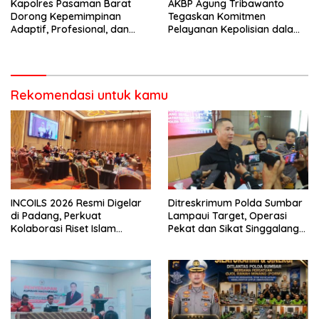
Kapolres Pasaman Barat
AKBP Agung Tribawanto
Dorong Kepemimpinan
Tegaskan Komitmen
Adaptif, Profesional, dan
Pelayanan Kepolisian dalam
Berorientasi Pelayanan
Penanganan Dugaan
Pencurian di Kecamatan
Pasaman
Rekomendasi untuk kamu
INCOILS 2026 Resmi Digelar
Ditreskrimum Polda Sumbar
di Padang, Perkuat
Lampaui Target, Operasi
Kolaborasi Riset Islam
Pekat dan Sikat Singgalang
Bertaraf Internasional
2026 Catat Hasil Maksimal