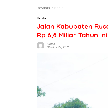
di
Beranda
Berita
indonesia
baik
Berita
dari
Jalan Kabupaten Rus
politik,
ekonomi
Rp 6,6 Miliar Tahun Ini
mapun
budaya
Admin
serta
Oktober 27, 2025
berita
terbaru
lainnya
di
sumbar
tv
live