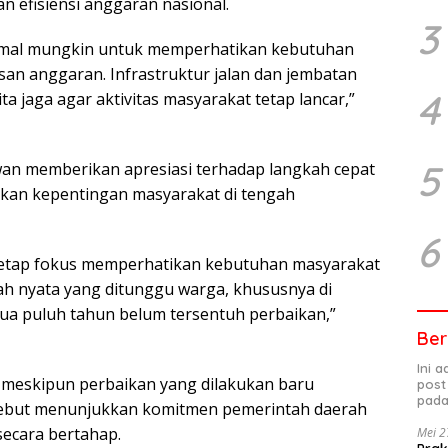
an efisiensi anggaran nasional.
3
imal mungkin untuk memperhatikan kebutuhan
san anggaran. Infrastruktur jalan dan jembatan
4
a jaga agar aktivitas masyarakat tetap lancar,”
5
n memberikan apresiasi terhadap langkah cepat
skan kepentingan masyarakat di tengah
6
 tetap fokus memperhatikan kebutuhan masyarakat
gkah nyata yang ditunggu warga, khususnya di
dua puluh tahun belum tersentuh perbaikan,”
Ber
Ini 
 meskipun perbaikan yang dilakukan baru
post
pada
rsebut menunjukkan komitmen pemerintah daerah
ecara bertahap.
Mei 2