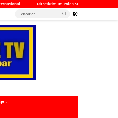
rimum Polda Sumbar Lampaui Target, Operasi Pekat dan Sikat 
nya