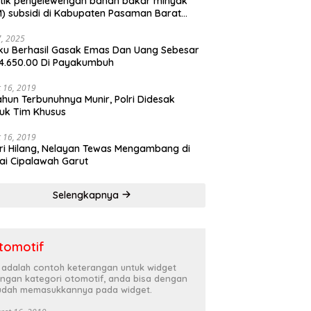
tik penyelewengan bahan bakar minyak
) subsidi di Kabupaten Pasaman Barat
rnya terbongkar
27, 2025
ku Berhasil Gasak Emas Dan Uang Sebesar
4.650.00 Di Payakumbuh
 16, 2019
ahun Terbunuhnya Munir, Polri Didesak
uk Tim Khusus
 16, 2019
ri Hilang, Nelayan Tewas Mengambang di
ai Cipalawah Garut
Selengkapnya
tomotif
i adalah contoh keterangan untuk widget
ngan kategori otomotif, anda bisa dengan
dah memasukkannya pada widget.