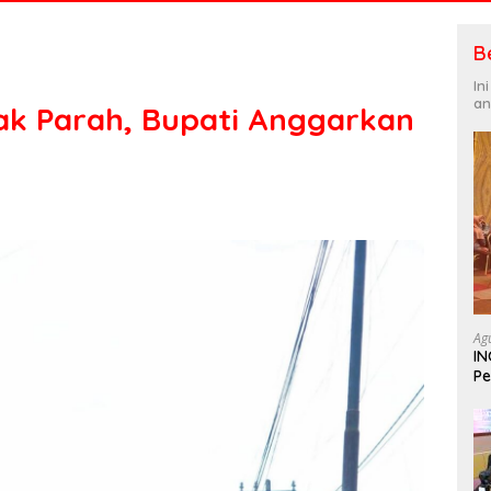
B
In
an
ak Parah, Bupati Anggarkan
Ag
IN
Pe
In