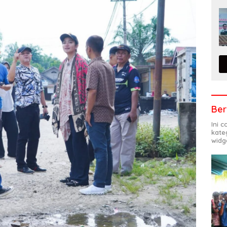
Ber
Ini 
kate
widg