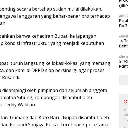
Prak
(BBM
penting secara bertahap sudah mulai dilakukan.
akhi
engawal anggaran yang benar-benar pro terhadap
Juli 
Pela
an.
Rp.3
bahkan bahwa kehadiran Bupati ke lapangan
Maret
14 T
ap kondisi infrastruktur yang menjadi kebutuhan
Bent
Maret
2 Ha
upati turun langsung ke lokasi-lokasi yang memang
Pant
ta, dan kami di DPRD siap bersinergi agar proses
r Rosandi.
a didampingi oleh pimpinan dan sejumlah anggota
amatan Sitiung, rombongan disambut oleh
O
a Teddy Waldian.
In
de
matan Tiumang dan Koto Baru, Bupati disambut oleh
mu
dan Rosandi Sanjaya Putra. Turut hadir pula Camat