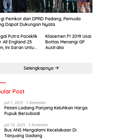
rgi Pemkot dan DPRD Padang, Pemuda
ng Dapat Dukungan Nyata
gal Putra Paceklik
Klasemen F1 2019 Usai
r All England 25
Bottas Menangi GP
n, Ini Saran Untuk
Australia
atan dkk
Selengkapnya
ular Post
Juli 1, 2025
1 Komentar
Petani Ladang Panjang Keluhkan Harga
Pupuk Bersubsidi
Juli 16, 2025
1 Komentar
Bus ANS Mengalami Kecelakaan Di
Tanjuang Gadang