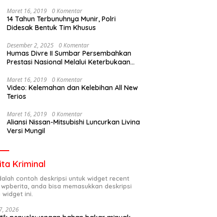
Maret 16, 2019
0 Komentar
14 Tahun Terbunuhnya Munir, Polri
Didesak Bentuk Tim Khusus
Desember 2, 2025
0 Komentar
Humas Divre II Sumbar Persembahkan
Prestasi Nasional Melalui Keterbukaan
Informasi
Maret 16, 2019
0 Komentar
Video: Kelemahan dan Kelebihan All New
Terios
Maret 16, 2019
0 Komentar
Aliansi Nissan-Mitsubishi Luncurkan Livina
Versi Mungil
ita Kriminal
adalah contoh deskripsi untuk widget recent
 wpberita, anda bisa memasukkan deskripsi
 widget ini.
7, 2026