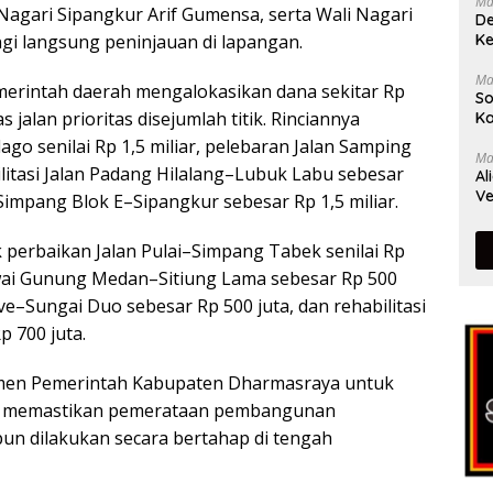
Ma
 Nagari Sipangkur Arif Gumensa, serta Wali Nagari
De
i langsung peninjauan di lapangan.
Ke
Ma
erintah daerah mengalokasikan dana sekitar Rp
So
 jalan prioritas disejumlah titik. Rinciannya
Ka
lago senilai Rp 1,5 miliar, pelebaran Jalan Samping
Ma
litasi Jalan Padang Hilalang–Lubuk Labu sebesar
Al
Ve
Simpang Blok E–Sipangkur sebesar Rp 1,5 miliar.
uk perbaikan Jalan Pulai–Simpang Tabek senilai Rp
Lawai Gunung Medan–Sitiung Lama sebesar Rp 500
ve–Sungai Duo sebesar Rp 500 juta, dan rehabilitasi
p 700 juta.
itmen Pemerintah Kabupaten Dharmasraya untuk
dan memastikan pemerataan pembangunan
pun dilakukan secara bertahap di tengah