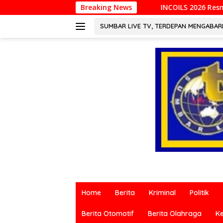
Langsung
INCOILS 2026 Resmi Digelar di Padang, Perkuat
Breaking News
ke
konten
SUMBAR LIVE TV, TERDEPAN MENGABA
Berita
terkini
Home
Berita
Kriminal
Politik
dari
berbagai
Berita Otomotif
Berita Olahraga
K
sumber