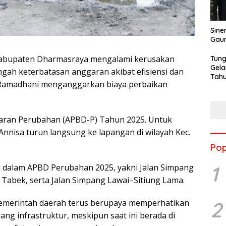
Sine
Gau
abupaten Dharmasraya mengalami kerusakan
Tung
Gela
engah keterbatasan anggaran akibat efisiensi dan
Tahu
uci Ramadhani menganggarkan biaya perbaikan
Jon
garan Perubahan (APBD-P) Tahun 2025. Untuk
Annisa turun langsung ke lapangan di wilayah Kec.
Pop
1
 dalam APBD Perubahan 2025, yakni Jalan Simpang
 Tabek, serta Jalan Simpang Lawai–Sitiung Lama.
emerintah daerah terus berupaya memperhatikan
2
ng infrastruktur, meskipun saat ini berada di