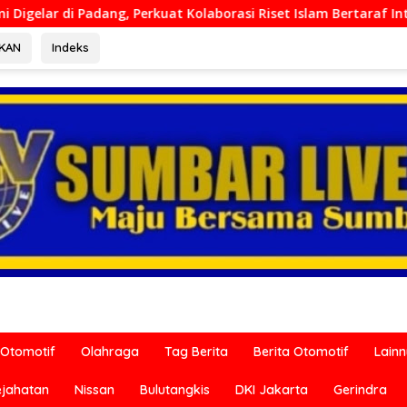
 Kolaborasi Riset Islam Bertaraf Internasional
Ditresk
RKAN
Indeks
Otomotif
Olahraga
Tag Berita
Berita Otomotif
Lain
ejahatan
Nissan
Bulutangkis
DKI Jakarta
Gerindra