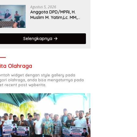
Singgalang 2026 Catat
Hasil Maksimal
Agustus 5, 2026
Anggota DPD/MPRI, H.
Muslim M. Yatim,Lc. MM,
Mengapresiasi Relawan
KSB Kota Padang salah
satu garda terdepan
Selengkapnya
dalam Bencana
ita Olahraga
contoh widget dengan style gallery pada
gori olahraga, anda bisa mengaturnya pada
et recent post wpberita.