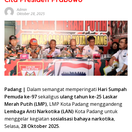
sumbar
tv
Admin
Oktober 28, 2025
live
Padang |
Dalam semangat memperingati
Hari Sumpah
Pemuda ke-97
sekaligus
ulang tahun ke-25 Laskar
Merah Putih (LMP)
, LMP Kota Padang menggandeng
Lembaga Anti Narkotika (LAN)
Kota Padang untuk
menggelar kegiatan
sosialisasi bahaya narkotika
,
Selasa,
28 Oktober 2025
.