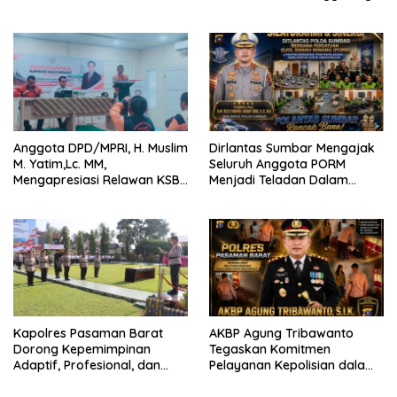
Bertaraf Internasional
2026 Catat Hasil Maksimal
Anggota DPD/MPRI, H. Muslim
Dirlantas Sumbar Mengajak
M. Yatim,Lc. MM,
Seluruh Anggota PORM
Mengapresiasi Relawan KSB
Menjadi Teladan Dalam
Kota Padang salah satu
Mematuhi Aturan Lalu
garda terdepan dalam
Lintas,Menggunakan
Bencana
Perlengkapan Keselamatan
Berkendara
Kapolres Pasaman Barat
AKBP Agung Tribawanto
Dorong Kepemimpinan
Tegaskan Komitmen
Adaptif, Profesional, dan
Pelayanan Kepolisian dalam
Berorientasi Pelayanan
Penanganan Dugaan