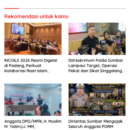
Pencurian di Kecamatan
Pasaman
Rekomendasi untuk kamu
INCOILS 2026 Resmi Digelar
Ditreskrimum Polda Sumbar
di Padang, Perkuat
Lampaui Target, Operasi
Kolaborasi Riset Islam
Pekat dan Sikat Singgalang
Bertaraf Internasional
2026 Catat Hasil Maksimal
Anggota DPD/MPRI, H. Muslim
Dirlantas Sumbar Mengajak
M. Yatim,Lc. MM,
Seluruh Anggota PORM