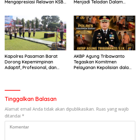
Mengapresiasi Relawan KSB
Menjadi Teladan Dalam
Kota Padang salah satu
Mematuhi Aturan Lalu
garda terdepan dalam
Lintas,Menggunakan
Bencana
Perlengkapan Keselamatan
Berkendara
Kapolres Pasaman Barat
AKBP Agung Tribawanto
Dorong Kepemimpinan
Tegaskan Komitmen
Adaptif, Profesional, dan
Pelayanan Kepolisian dalam
Berorientasi Pelayanan
Penanganan Dugaan
Pencurian di Kecamatan
Pasaman
Tinggalkan Balasan
Alamat email Anda tidak akan dipublikasikan.
Ruas yang wajib
ditandai
*