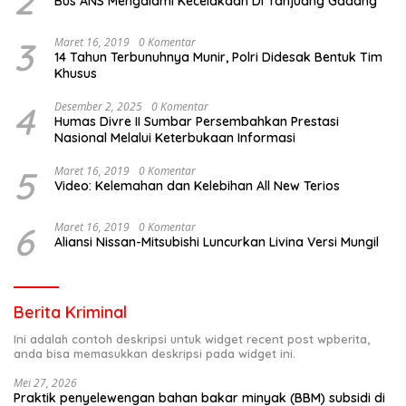
2
Bus ANS Mengalami Kecelakaan Di Tanjuang Gadang
3
Maret 16, 2019
0 Komentar
14 Tahun Terbunuhnya Munir, Polri Didesak Bentuk Tim
Khusus
4
Desember 2, 2025
0 Komentar
Humas Divre II Sumbar Persembahkan Prestasi
Nasional Melalui Keterbukaan Informasi
5
Maret 16, 2019
0 Komentar
Video: Kelemahan dan Kelebihan All New Terios
6
Maret 16, 2019
0 Komentar
Aliansi Nissan-Mitsubishi Luncurkan Livina Versi Mungil
Berita Kriminal
Ini adalah contoh deskripsi untuk widget recent post wpberita,
anda bisa memasukkan deskripsi pada widget ini.
Mei 27, 2026
Praktik penyelewengan bahan bakar minyak (BBM) subsidi di