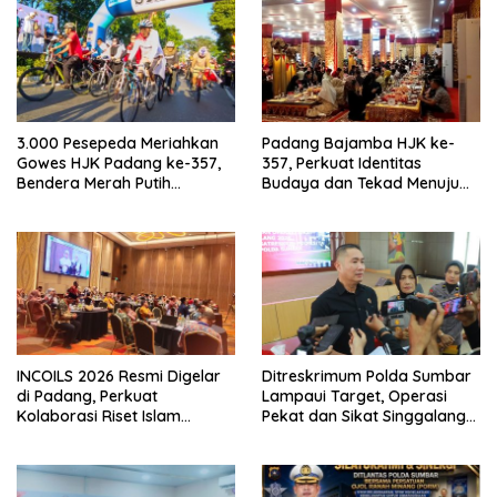
3.000 Pesepeda Meriahkan
Padang Bajamba HJK ke-
Gowes HJK Padang ke-357,
357, Perkuat Identitas
Bendera Merah Putih
Budaya dan Tekad Menuju
Dibagikan Sambut HUT ke-81
Kota Gastronomi Dunia
RI
INCOILS 2026 Resmi Digelar
Ditreskrimum Polda Sumbar
di Padang, Perkuat
Lampaui Target, Operasi
Kolaborasi Riset Islam
Pekat dan Sikat Singgalang
Bertaraf Internasional
2026 Catat Hasil Maksimal