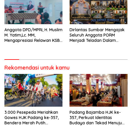
Anggota DPD/MPRI, H. Muslim
Dirlantas Sumbar Mengajak
M. Yatim,Lc. MM,
Seluruh Anggota PORM
Mengapresiasi Relawan KSB
Menjadi Teladan Dalam
Kota Padang salah satu
Mematuhi Aturan Lalu
garda terdepan dalam
Lintas,Menggunakan
Bencana
Perlengkapan Keselamatan
Berkendara
Rekomendasi untuk kamu
3.000 Pesepeda Meriahkan
Padang Bajamba HJK ke-
Gowes HJK Padang ke-357,
357, Perkuat Identitas
Bendera Merah Putih
Budaya dan Tekad Menuju
Dibagikan Sambut HUT ke-81
Kota Gastronomi Dunia