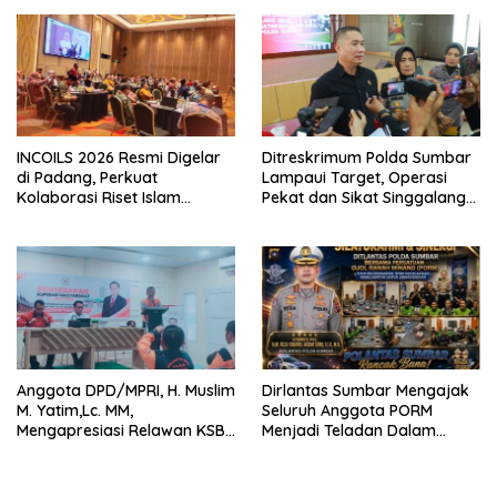
RI
INCOILS 2026 Resmi Digelar
Ditreskrimum Polda Sumbar
di Padang, Perkuat
Lampaui Target, Operasi
Kolaborasi Riset Islam
Pekat dan Sikat Singgalang
Bertaraf Internasional
2026 Catat Hasil Maksimal
Anggota DPD/MPRI, H. Muslim
Dirlantas Sumbar Mengajak
M. Yatim,Lc. MM,
Seluruh Anggota PORM
Mengapresiasi Relawan KSB
Menjadi Teladan Dalam
Kota Padang salah satu
Mematuhi Aturan Lalu
garda terdepan dalam
Lintas,Menggunakan
Bencana
Perlengkapan Keselamatan