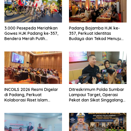
3.000 Pesepeda Meriahkan
Padang Bajamba HJK ke-
Gowes HJK Padang ke-357,
357, Perkuat Identitas
Bendera Merah Putih
Budaya dan Tekad Menuju
Dibagikan Sambut HUT ke-81
Kota Gastronomi Dunia
RI
INCOILS 2026 Resmi Digelar
Ditreskrimum Polda Sumbar
di Padang, Perkuat
Lampaui Target, Operasi
Kolaborasi Riset Islam
Pekat dan Sikat Singgalang
Bertaraf Internasional
2026 Catat Hasil Maksimal