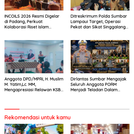
INCOILS 2026 Resmi Digelar
Ditreskrimum Polda Sumbar
di Padang, Perkuat
Lampaui Target, Operasi
Kolaborasi Riset Islam
Pekat dan Sikat Singgalang
Bertaraf Internasional
2026 Catat Hasil Maksimal
Anggota DPD/MPRI, H. Muslim
Dirlantas Sumbar Mengajak
M. Yatim,Lc. MM,
Seluruh Anggota PORM
Mengapresiasi Relawan KSB
Menjadi Teladan Dalam
Kota Padang salah satu
Mematuhi Aturan Lalu
garda terdepan dalam
Lintas,Menggunakan
Bencana
Perlengkapan Keselamatan
Berkendara
Rekomendasi untuk kamu