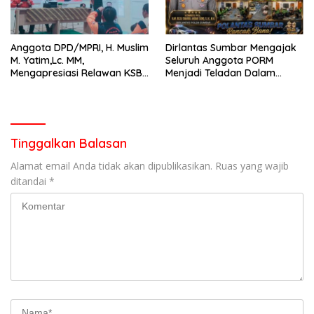
Anggota DPD/MPRI, H. Muslim
Dirlantas Sumbar Mengajak
M. Yatim,Lc. MM,
Seluruh Anggota PORM
Mengapresiasi Relawan KSB
Menjadi Teladan Dalam
Kota Padang salah satu
Mematuhi Aturan Lalu
garda terdepan dalam
Lintas,Menggunakan
Bencana
Perlengkapan Keselamatan
Berkendara
Tinggalkan Balasan
Alamat email Anda tidak akan dipublikasikan.
Ruas yang wajib
ditandai
*