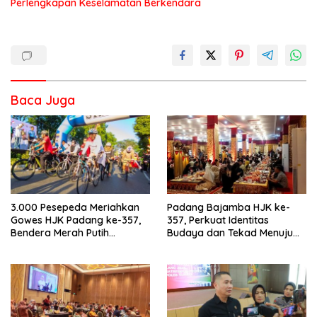
Perlengkapan Keselamatan Berkendara
Baca Juga
3.000 Pesepeda Meriahkan
Padang Bajamba HJK ke-
Gowes HJK Padang ke-357,
357, Perkuat Identitas
Bendera Merah Putih
Budaya dan Tekad Menuju
Dibagikan Sambut HUT ke-81
Kota Gastronomi Dunia
RI