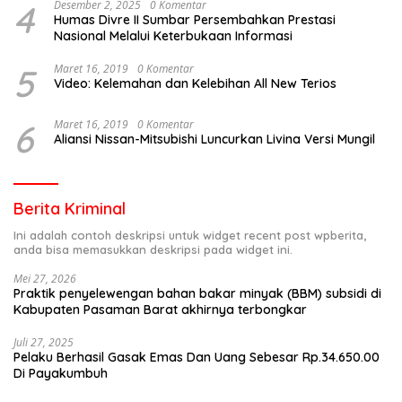
4
Desember 2, 2025
0 Komentar
Humas Divre II Sumbar Persembahkan Prestasi
Nasional Melalui Keterbukaan Informasi
5
Maret 16, 2019
0 Komentar
Video: Kelemahan dan Kelebihan All New Terios
6
Maret 16, 2019
0 Komentar
Aliansi Nissan-Mitsubishi Luncurkan Livina Versi Mungil
Berita Kriminal
Ini adalah contoh deskripsi untuk widget recent post wpberita,
anda bisa memasukkan deskripsi pada widget ini.
Mei 27, 2026
Praktik penyelewengan bahan bakar minyak (BBM) subsidi di
Kabupaten Pasaman Barat akhirnya terbongkar
Juli 27, 2025
Pelaku Berhasil Gasak Emas Dan Uang Sebesar Rp.34.650.00
Di Payakumbuh