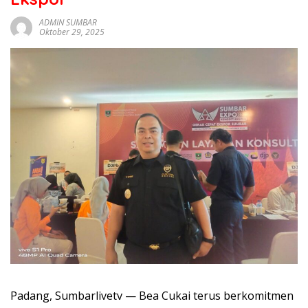
sumbar
tv
ADMIN SUMBAR
Oktober 29, 2025
live
Padang, Sumbarlivetv — Bea Cukai terus berkomitmen