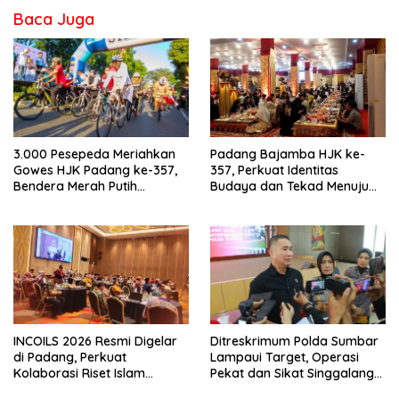
Baca Juga
3.000 Pesepeda Meriahkan
Padang Bajamba HJK ke-
Gowes HJK Padang ke-357,
357, Perkuat Identitas
Bendera Merah Putih
Budaya dan Tekad Menuju
Dibagikan Sambut HUT ke-81
Kota Gastronomi Dunia
RI
INCOILS 2026 Resmi Digelar
Ditreskrimum Polda Sumbar
di Padang, Perkuat
Lampaui Target, Operasi
Kolaborasi Riset Islam
Pekat dan Sikat Singgalang
Bertaraf Internasional
2026 Catat Hasil Maksimal