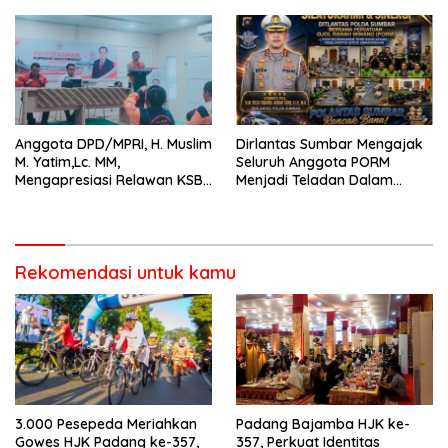
Anggota DPD/MPRI, H. Muslim
Dirlantas Sumbar Mengajak
M. Yatim,Lc. MM,
Seluruh Anggota PORM
Mengapresiasi Relawan KSB
Menjadi Teladan Dalam
Kota Padang salah satu
Mematuhi Aturan Lalu
garda terdepan dalam
Lintas,Menggunakan
Bencana
Perlengkapan Keselamatan
Berkendara
Rekomendasi untuk kamu
3.000 Pesepeda Meriahkan
Padang Bajamba HJK ke-
Gowes HJK Padang ke-357,
357, Perkuat Identitas