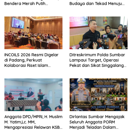
Bendera Merah Putih
Budaya dan Tekad Menuju
Dibagikan Sambut HUT ke-81
Kota Gastronomi Dunia
RI
INCOILS 2026 Resmi Digelar
Ditreskrimum Polda Sumbar
di Padang, Perkuat
Lampaui Target, Operasi
Kolaborasi Riset Islam
Pekat dan Sikat Singgalang
Bertaraf Internasional
2026 Catat Hasil Maksimal
Anggota DPD/MPRI, H. Muslim
Dirlantas Sumbar Mengajak
M. Yatim,Lc. MM,
Seluruh Anggota PORM
Mengapresiasi Relawan KSB
Menjadi Teladan Dalam