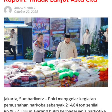
sumbar
tv
ADMIN SUMBAR
Oktober 29, 2025
live
Jakarta, Sumbarlivetv – Polri menggelar kegiatan
pemusnahan narkoba sebanyak 214,84 ton senilai
Rp29,37 Triliun. Barang bukti berbagai jenis narkotika