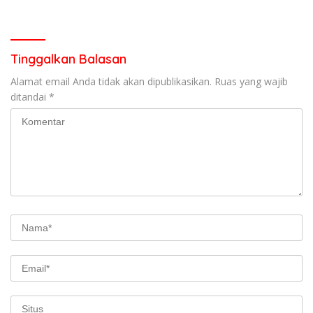
Kota Padang salah satu
Mematuhi Aturan Lalu
garda terdepan dalam
Lintas,Menggunakan
Bencana
Perlengkapan Keselamatan
Berkendara
Tinggalkan Balasan
Alamat email Anda tidak akan dipublikasikan.
Ruas yang wajib
ditandai
*