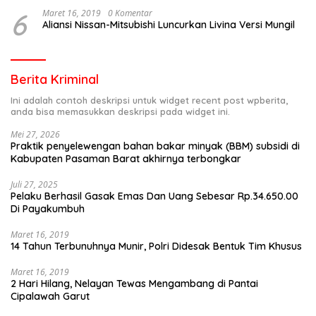
6
Maret 16, 2019
0 Komentar
Aliansi Nissan-Mitsubishi Luncurkan Livina Versi Mungil
Berita Kriminal
Ini adalah contoh deskripsi untuk widget recent post wpberita,
anda bisa memasukkan deskripsi pada widget ini.
Mei 27, 2026
Praktik penyelewengan bahan bakar minyak (BBM) subsidi di
Kabupaten Pasaman Barat akhirnya terbongkar
Juli 27, 2025
Pelaku Berhasil Gasak Emas Dan Uang Sebesar Rp.34.650.00
Di Payakumbuh
Maret 16, 2019
14 Tahun Terbunuhnya Munir, Polri Didesak Bentuk Tim Khusus
Maret 16, 2019
2 Hari Hilang, Nelayan Tewas Mengambang di Pantai
Cipalawah Garut