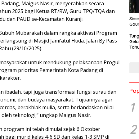
a Padang, Maigus Nasir, menyerahkan secara
I tahun 2025 bagi Ketua RT/RW, Guru TPQ/TQA dan
du dan PAUD se-Kecamatan Kuranji.
Sine
Gau
n Subuh Mubarakah dalam rangka aktivasi Program
Tung
rlangsung di Masjid Jami’atul Huda, Jalan By Pass
Gela
Tahu
abu (29/10/2025).
Jon
 masyarakat untuk mendukung pelaksanaan Progul
rogram prioritas Pemerintah Kota Padang di
arakter.
Pop
n ibadah, tapi juga transformasi fungsi surau dan
 ekonomi, dan budaya masyarakat. Tujuannya agar
1
erdas, berakhlak mulia, serta berlandaskan nilai-
 oleh teknologi,” ungkap Maigus Nasir.
2
 program ini telah dimulai sejak 6 Oktober
 bagi murid kelas 4-6 SD dan kelas 1-3 SMP di