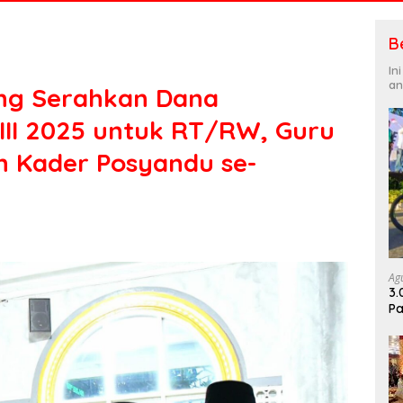
B
In
an
ang Serahkan Dana
 III 2025 untuk RT/RW, Guru
n Kader Posyandu se-
Ag
3.
Pa
Di