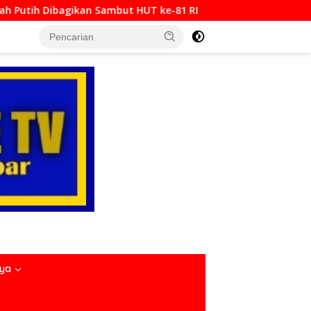
HUT ke-81 RI
Padang Bajamba HJK ke-357, Perkuat Iden
nya