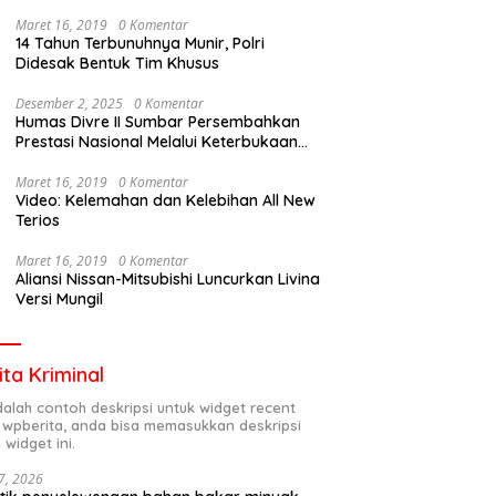
Maret 16, 2019
0 Komentar
14 Tahun Terbunuhnya Munir, Polri
Didesak Bentuk Tim Khusus
Desember 2, 2025
0 Komentar
Humas Divre II Sumbar Persembahkan
Prestasi Nasional Melalui Keterbukaan
Informasi
Maret 16, 2019
0 Komentar
Video: Kelemahan dan Kelebihan All New
Terios
Maret 16, 2019
0 Komentar
Aliansi Nissan-Mitsubishi Luncurkan Livina
Versi Mungil
ita Kriminal
adalah contoh deskripsi untuk widget recent
 wpberita, anda bisa memasukkan deskripsi
 widget ini.
7, 2026