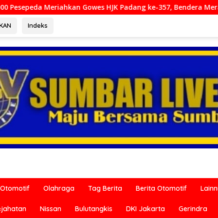
s HJK Padang ke-357, Bendera Merah Putih Dibagikan Sambut 
RKAN
Indeks
Otomotif
Olahraga
Tag Berita
Berita Otomotif
Lain
ejahatan
Nissan
Bulutangkis
DKI Jakarta
Gerindra