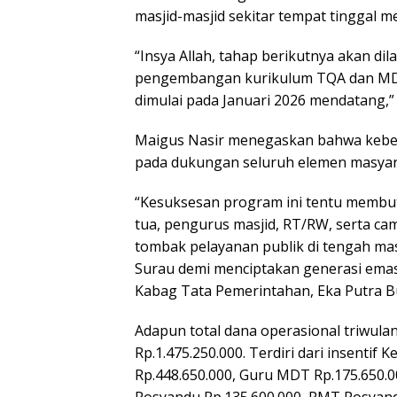
masjid-masjid sekitar tempat tinggal m
“Insya Allah, tahap berikutnya akan di
pengembangan kurikulum TQA dan MD
dimulai pada Januari 2026 mendatang,”
Maigus Nasir menegaskan bahwa kebe
pada dukungan seluruh elemen masyar
“Kesuksesan program ini tentu membu
tua, pengurus masjid, RT/RW, serta ca
tombak pelayanan publik di tengah ma
Surau demi menciptakan generasi ema
Kabag Tata Pemerintahan, Eka Putra B
Adapun total dana operasional triwulan 
Rp.1.475.250.000. Terdiri dari insenti
Rp.448.650.000, Guru MDT Rp.175.650.0