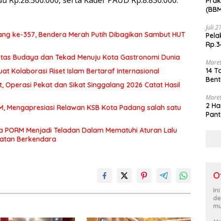
 Rp.28.500.000, serta Kader PAUD Rp.8.850.000.
Prak
(BBM
akhi
Juli 
ng ke-357, Bendera Merah Putih Dibagikan Sambut HUT
Pela
Rp.3
itas Budaya dan Tekad Menuju Kota Gastronomi Dunia
Maret
14 T
at Kolaborasi Riset Islam Bertaraf Internasional
Bent
 Operasi Pekat dan Sikat Singgalang 2026 Catat Hasil
Maret
2 Ha
MM, Mengapresiasi Relawan KSB Kota Padang salah satu
Pant
a PORM Menjadi Teladan Dalam Mematuhi Aturan Lalu
matan Berkendara
O
In
de
mu