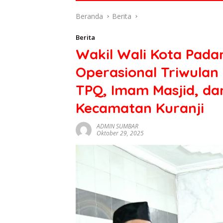
di
Beranda
Berita
indonesia
baik
Berita
dari
Wakil Wali Kota Pad
politik,
ekonomi
Operasional Triwulan
mapun
budaya
TPQ, Imam Masjid, da
serta
Kecamatan Kuranji
berita
terbaru
ADMIN SUMBAR
lainnya
Oktober 29, 2025
di
sumbar
tv
live