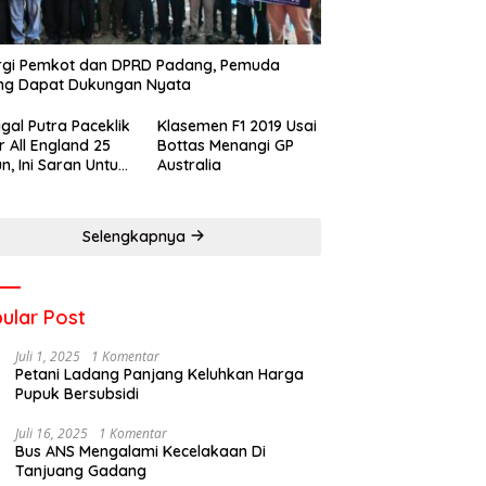
rgi Pemkot dan DPRD Padang, Pemuda
ng Dapat Dukungan Nyata
gal Putra Paceklik
Klasemen F1 2019 Usai
r All England 25
Bottas Menangi GP
n, Ini Saran Untuk
Australia
atan dkk
Selengkapnya
ular Post
Juli 1, 2025
1 Komentar
Petani Ladang Panjang Keluhkan Harga
Pupuk Bersubsidi
Juli 16, 2025
1 Komentar
Bus ANS Mengalami Kecelakaan Di
Tanjuang Gadang