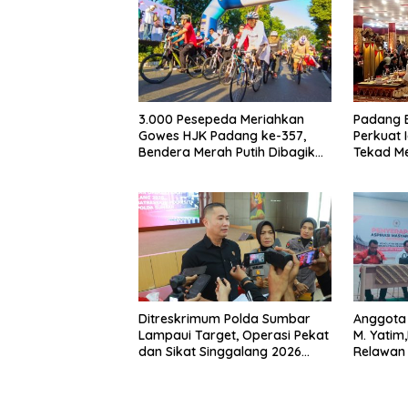
3.000 Pesepeda Meriahkan
Padang 
Gowes HJK Padang ke-357,
Perkuat 
Bendera Merah Putih Dibagikan
Tekad M
Sambut HUT ke-81 RI
Dunia
Ditreskrimum Polda Sumbar
Anggota 
Lampaui Target, Operasi Pekat
M. Yatim
dan Sikat Singgalang 2026
Relawan
Catat Hasil Maksimal
salah sa
dalam B