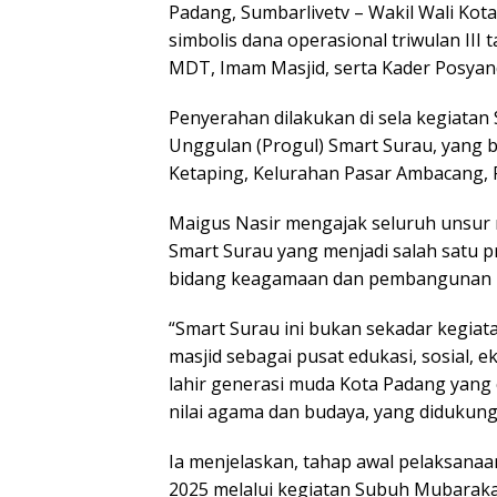
Padang, Sumbarlivetv – Wakil Wali Kot
simbolis dana operasional triwulan II
MDT, Imam Masjid, serta Kader Posyan
Penyerahan dilakukan di sela kegiata
Unggulan (Progul) Smart Surau, yang be
Ketaping, Kelurahan Pasar Ambacang, R
Maigus Nasir mengajak seluruh unsur
Smart Surau yang menjadi salah satu p
bidang keagamaan dan pembangunan k
“Smart Surau ini bukan sekadar kegiata
masjid sebagai pusat edukasi, sosial,
lahir generasi muda Kota Padang yang c
nilai agama dan budaya, yang didukung
Ia menjelaskan, tahap awal pelaksanaan
2025 melalui kegiatan Subuh Mubarakah