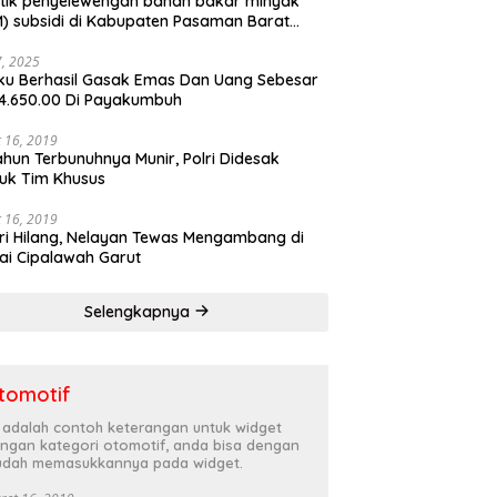
tik penyelewengan bahan bakar minyak
) subsidi di Kabupaten Pasaman Barat
rnya terbongkar
27, 2025
ku Berhasil Gasak Emas Dan Uang Sebesar
4.650.00 Di Payakumbuh
 16, 2019
ahun Terbunuhnya Munir, Polri Didesak
uk Tim Khusus
 16, 2019
ri Hilang, Nelayan Tewas Mengambang di
ai Cipalawah Garut
Selengkapnya
tomotif
i adalah contoh keterangan untuk widget
ngan kategori otomotif, anda bisa dengan
dah memasukkannya pada widget.