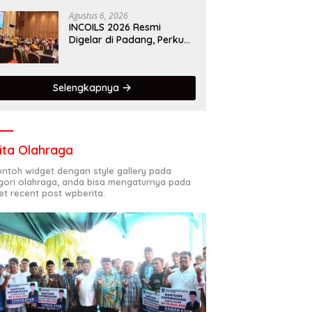
Kota Gastronomi Dunia
Agustus 6, 2026
INCOILS 2026 Resmi
Digelar di Padang, Perkuat
Kolaborasi Riset Islam
Bertaraf Internasional
Selengkapnya
ita Olahraga
contoh widget dengan style gallery pada
gori olahraga, anda bisa mengaturnya pada
et recent post wpberita.