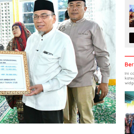
Ber
Ini 
kate
widg