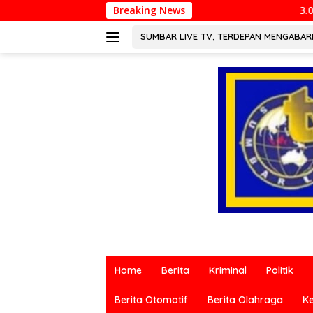
Langsung
Breaking News
3.000 Pesepeda Meriahkan Gowe
ke
konten
SUMBAR LIVE TV, TERDEPAN MENGABA
Berita
terkini
Home
Berita
Kriminal
Politik
dari
berbagai
Berita Otomotif
Berita Olahraga
K
sumber