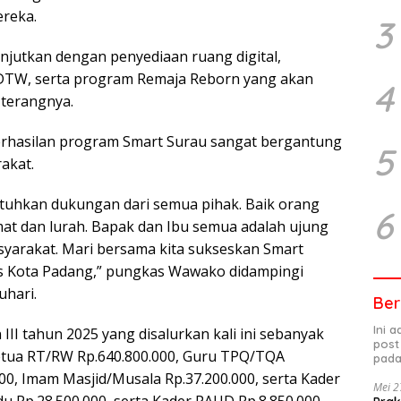
ereka.
3
lanjutkan dengan penyediaan ruang digital,
TW, serta program Remaja Reborn yang akan
4
 terangnya.
rhasilan program Smart Surau sangat bergantung
5
akat.
tuhkan dukungan dari semua pihak. Baik orang
6
mat dan lurah. Bapak dan Ibu semua adalah ujung
syarakat. Mari bersama kita sukseskan Smart
s Kota Padang,” pungkas Wawako didampingi
uhari.
Ber
Ini 
III tahun 2025 yang disalurkan kali ini sebanyak
post
f Ketua RT/RW Rp.640.800.000, Guru TPQ/TQA
pada
00, Imam Masjid/Musala Rp.37.200.000, serta Kader
Mei 2