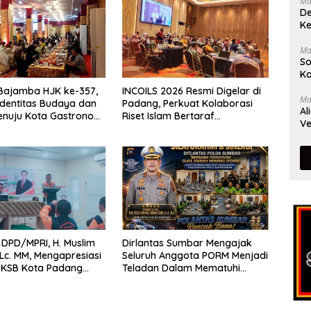
Ma
De
Ke
Ma
So
Ka
Bajamba HJK ke-357,
INCOILS 2026 Resmi Digelar di
Ma
Identitas Budaya dan
Padang, Perkuat Kolaborasi
Al
enuju Kota Gastronomi
Riset Islam Bertaraf
Ve
Internasional
DPD/MPRI, H. Muslim
Dirlantas Sumbar Mengajak
,Lc. MM, Mengapresiasi
Seluruh Anggota PORM Menjadi
 KSB Kota Padang
Teladan Dalam Mematuhi
tu garda terdepan
Aturan Lalu
encana
Lintas,Menggunakan
Perlengkapan Keselamatan