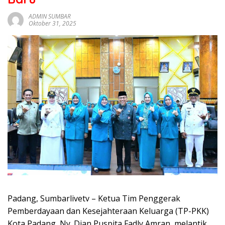
sumbar
tv
ADMIN SUMBAR
Oktober 31, 2025
live
Padang, Sumbarlivetv – Ketua Tim Penggerak
Pemberdayaan dan Kesejahteraan Keluarga (TP-PKK)
Kota Padang, Ny. Dian Puspita Fadly Amran, melantik