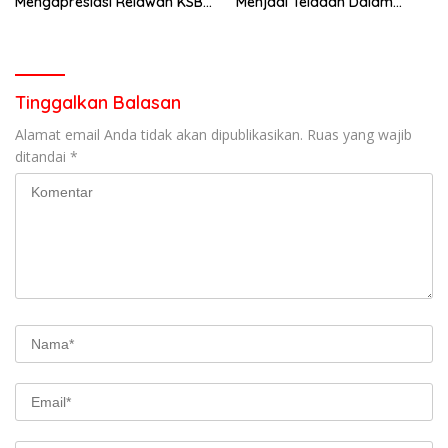
Mengapresiasi Relawan KSB
Menjadi Teladan Dalam
Kota Padang salah satu
Mematuhi Aturan Lalu
garda terdepan dalam
Lintas,Menggunakan
Bencana
Perlengkapan Keselamatan
Berkendara
Tinggalkan Balasan
Alamat email Anda tidak akan dipublikasikan.
Ruas yang wajib
ditandai
*