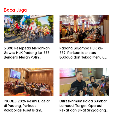
Baca Juga
3.000 Pesepeda Meriahkan
Padang Bajamba HJK ke-
Gowes HJK Padang ke-357,
357, Perkuat Identitas
Bendera Merah Putih
Budaya dan Tekad Menuju
Dibagikan Sambut HUT ke-81
Kota Gastronomi Dunia
RI
INCOILS 2026 Resmi Digelar
Ditreskrimum Polda Sumbar
di Padang, Perkuat
Lampaui Target, Operasi
Kolaborasi Riset Islam
Pekat dan Sikat Singgalang