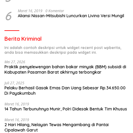
6
Maret 16, 2019
0 Komentar
Aliansi Nissan-Mitsubishi Luncurkan Livina Versi Mungil
Berita Kriminal
Ini adalah contoh deskripsi untuk widget recent post wpberita,
anda bisa memasukkan deskripsi pada widget ini.
Mei 27, 2026
Praktik penyelewengan bahan bakar minyak (BBM) subsidi di
Kabupaten Pasaman Barat akhirnya terbongkar
Juli 27, 2025
Pelaku Berhasil Gasak Emas Dan Uang Sebesar Rp.34.650.00
Di Payakumbuh
Maret 16, 2019
14 Tahun Terbunuhnya Munir, Polri Didesak Bentuk Tim Khusus
Maret 16, 2019
2 Hari Hilang, Nelayan Tewas Mengambang di Pantai
Cipalawah Garut