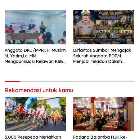
Bertaraf Internasional
2026 Catat Hasil Maksimal
Anggota DPD/MPRI, H. Muslim
Dirlantas Sumbar Mengajak
M. Yatim,Lc. MM,
Seluruh Anggota PORM
Mengapresiasi Relawan KSB
Menjadi Teladan Dalam
Kota Padang salah satu
Mematuhi Aturan Lalu
garda terdepan dalam
Lintas,Menggunakan
Bencana
Perlengkapan Keselamatan
Berkendara
Rekomendasi untuk kamu
3.000 Pesepeda Meriahkan
Padang Bajamba HJK ke-