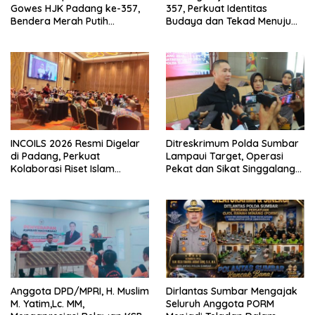
Gowes HJK Padang ke-357,
357, Perkuat Identitas
Bendera Merah Putih
Budaya dan Tekad Menuju
Dibagikan Sambut HUT ke-81
Kota Gastronomi Dunia
RI
INCOILS 2026 Resmi Digelar
Ditreskrimum Polda Sumbar
di Padang, Perkuat
Lampaui Target, Operasi
Kolaborasi Riset Islam
Pekat dan Sikat Singgalang
Bertaraf Internasional
2026 Catat Hasil Maksimal
Anggota DPD/MPRI, H. Muslim
Dirlantas Sumbar Mengajak
M. Yatim,Lc. MM,
Seluruh Anggota PORM