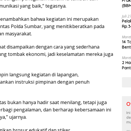
Prak
munikasi yang baik,” tegasnya.
(BBM
akhi
Juli 
menambahkan bahwa kegiatan ini merupakan
Pela
antas Polda Sumbar, yang menitikberatkan pada
Rp.3
an masyarakat.
Maret
14 T
pat disampaikan dengan cara yang sederhana
Bent
jung tombak ekonomi, jadi keselamatan mereka juga
Maret
2 Ha
Pant
pin langsung kegiatan di lapangan,
ankan instruksi pimpinan dengan penuh
s bukan hanya hadir saat menilang, tetapi juga
O
erbagi pengalaman, dan berharap kebersamaan ini
In
a,” ujarnya.
de
mu
ikan brosur edukatif dan stiker