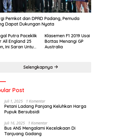
rgi Pemkot dan DPRD Padang, Pemuda
ng Dapat Dukungan Nyata
gal Putra Paceklik
Klasemen F1 2019 Usai
r All England 25
Bottas Menangi GP
n, Ini Saran Untuk
Australia
atan dkk
Selengkapnya
ular Post
Juli 1, 2025
1 Komentar
Petani Ladang Panjang Keluhkan Harga
Pupuk Bersubsidi
Juli 16, 2025
1 Komentar
Bus ANS Mengalami Kecelakaan Di
Tanjuang Gadang