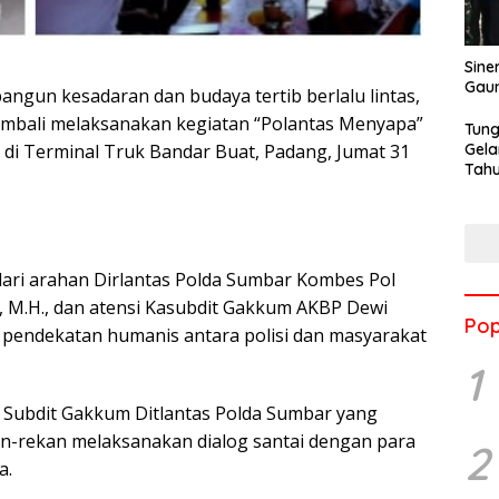
Sine
Gau
un kesadaran dan budaya tertib berlalu lintas,
kembali melaksanakan kegiatan “Polantas Menyapa”
Tung
Gela
di Terminal Truk Bandar Buat, Padang, Jumat 31
Tahu
Jon
dari arahan Dirlantas Polda Sumbar Kombes Pol
I.K., M.H., dan atensi Kasubdit Gakkum AKBP Dewi
Pop
pendekatan humanis antara polisi dan masyarakat
1
 Subdit Gakkum Ditlantas Polda Sumbar yang
an-rekan melaksanakan dialog santai dengan para
2
a.