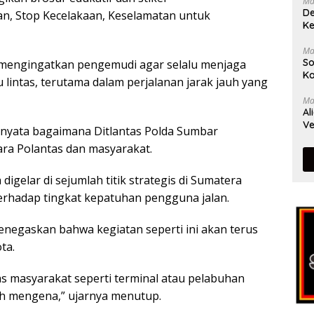
Ma
De
n, Stop Kecelakaan, Keselamatan untuk
Ke
Ma
So
 mengingatkan pengemudi agar selalu menjaga
Ka
lintas, terutama dalam perjalanan jarak jauh yang
Ma
Al
Ve
 nyata bagaimana Ditlantas Polda Sumbar
a Polantas dan masyarakat.
igelar di sejumlah titik strategis di Sumatera
terhadap tingkat kepatuhan pengguna jalan.
enegaskan bahwa kegiatan seperti ini akan terus
ta.
vitas masyarakat seperti terminal atau pelabuhan
h mengena,” ujarnya menutup.