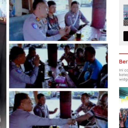
Ber
Ini 
kate
widg