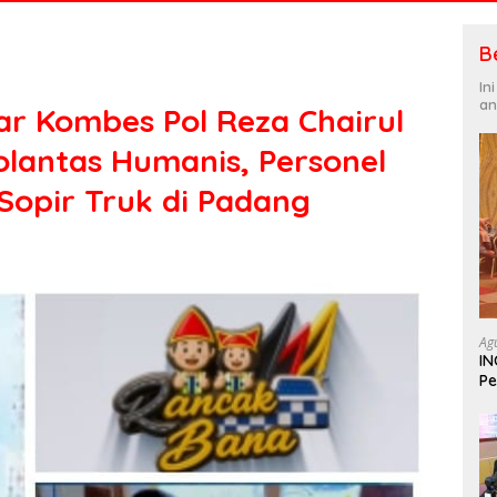
B
In
an
ar Kombes Pol Reza Chairul
olantas Humanis, Personel
opir Truk di Padang
Ag
IN
Pe
In