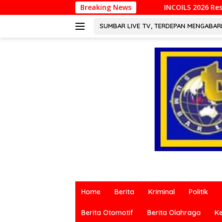
Langsung
INCOILS 2026 Resmi Digelar di Padang, Perkua
Breaking News
ke
konten
SUMBAR LIVE TV, TERDEPAN MENGABA
Berita
terkini
Home
Berita
Kriminal
Politik
dari
berbagai
Berita Otomotif
Berita Olahraga
K
sumber