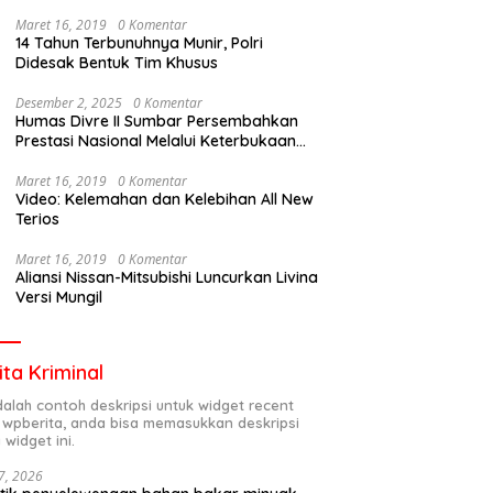
Maret 16, 2019
0 Komentar
14 Tahun Terbunuhnya Munir, Polri
Didesak Bentuk Tim Khusus
Desember 2, 2025
0 Komentar
Humas Divre II Sumbar Persembahkan
Prestasi Nasional Melalui Keterbukaan
Informasi
Maret 16, 2019
0 Komentar
Video: Kelemahan dan Kelebihan All New
Terios
Maret 16, 2019
0 Komentar
Aliansi Nissan-Mitsubishi Luncurkan Livina
Versi Mungil
ita Kriminal
adalah contoh deskripsi untuk widget recent
 wpberita, anda bisa memasukkan deskripsi
 widget ini.
7, 2026