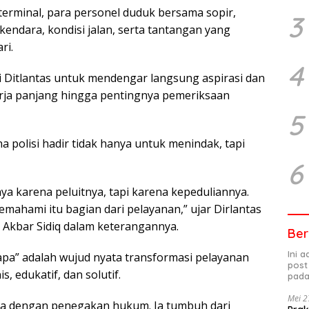
erminal, para personel duduk bersama sopir,
3
ndara, kondisi jalan, serta tantangan yang
ri.
4
gi Ditlantas untuk mendengar langsung aspirasi dan
kerja panjang hingga pentingnya pemeriksaan
5
polisi hadir tidak hanya untuk menindak, tapi
6
ya karena peluitnya, tapi karena kepeduliannya.
ahami itu bagian dari pelayanan,” ujar Dirlantas
 Akbar Sidiq dalam keterangannya.
Ber
Ini 
pa” adalah wujud nyata transformasi pelayanan
post
, edukatif, dan solutif.
pada
Mei 2
ya dengan penegakan hukum. Ia tumbuh dari