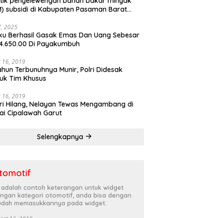
tik penyelewengan bahan bakar minyak
) subsidi di Kabupaten Pasaman Barat
rnya terbongkar
27, 2025
ku Berhasil Gasak Emas Dan Uang Sebesar
4.650.00 Di Payakumbuh
 16, 2019
ahun Terbunuhnya Munir, Polri Didesak
uk Tim Khusus
 16, 2019
ri Hilang, Nelayan Tewas Mengambang di
ai Cipalawah Garut
Selengkapnya
tomotif
i adalah contoh keterangan untuk widget
ngan kategori otomotif, anda bisa dengan
dah memasukkannya pada widget.