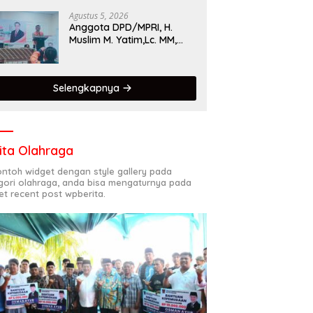
Singgalang 2026 Catat
Hasil Maksimal
Agustus 5, 2026
Anggota DPD/MPRI, H.
Muslim M. Yatim,Lc. MM,
Mengapresiasi Relawan
KSB Kota Padang salah
satu garda terdepan
Selengkapnya
dalam Bencana
ita Olahraga
contoh widget dengan style gallery pada
gori olahraga, anda bisa mengaturnya pada
et recent post wpberita.