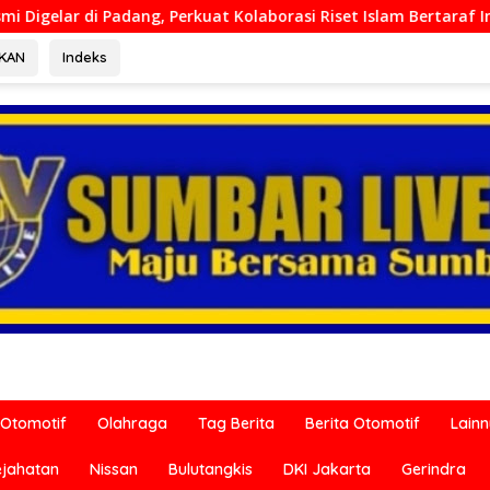
t Kolaborasi Riset Islam Bertaraf Internasional
Ditresk
RKAN
Indeks
Otomotif
Olahraga
Tag Berita
Berita Otomotif
Lain
ejahatan
Nissan
Bulutangkis
DKI Jakarta
Gerindra