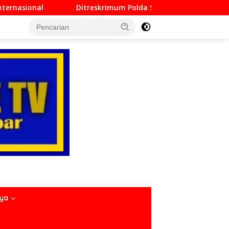
rimum Polda Sumbar Lampaui Target, Operasi Pekat dan Sikat 
nya