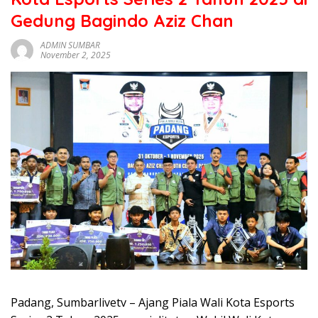
sumbar
Gedung Bagindo Aziz Chan
tv
live
ADMIN SUMBAR
November 2, 2025
Padang, Sumbarlivetv – Ajang Piala Wali Kota Esports