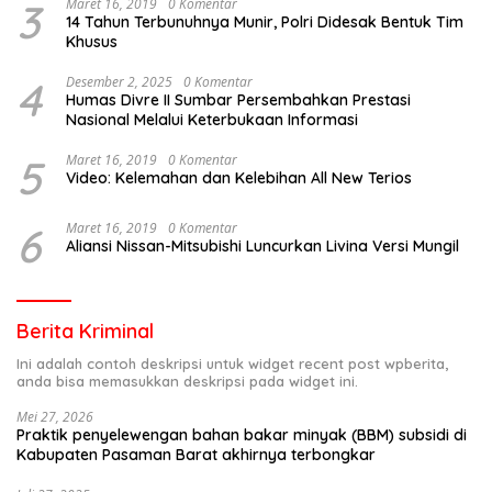
3
Maret 16, 2019
0 Komentar
14 Tahun Terbunuhnya Munir, Polri Didesak Bentuk Tim
Khusus
4
Desember 2, 2025
0 Komentar
Humas Divre II Sumbar Persembahkan Prestasi
Nasional Melalui Keterbukaan Informasi
5
Maret 16, 2019
0 Komentar
Video: Kelemahan dan Kelebihan All New Terios
6
Maret 16, 2019
0 Komentar
Aliansi Nissan-Mitsubishi Luncurkan Livina Versi Mungil
Berita Kriminal
Ini adalah contoh deskripsi untuk widget recent post wpberita,
anda bisa memasukkan deskripsi pada widget ini.
Mei 27, 2026
Praktik penyelewengan bahan bakar minyak (BBM) subsidi di
Kabupaten Pasaman Barat akhirnya terbongkar