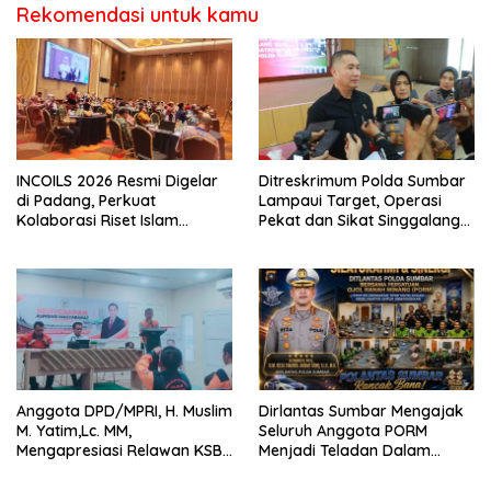
Rekomendasi untuk kamu
INCOILS 2026 Resmi Digelar
Ditreskrimum Polda Sumbar
di Padang, Perkuat
Lampaui Target, Operasi
Kolaborasi Riset Islam
Pekat dan Sikat Singgalang
Bertaraf Internasional
2026 Catat Hasil Maksimal
Anggota DPD/MPRI, H. Muslim
Dirlantas Sumbar Mengajak
M. Yatim,Lc. MM,
Seluruh Anggota PORM
Mengapresiasi Relawan KSB
Menjadi Teladan Dalam
Kota Padang salah satu
Mematuhi Aturan Lalu
garda terdepan dalam
Lintas,Menggunakan