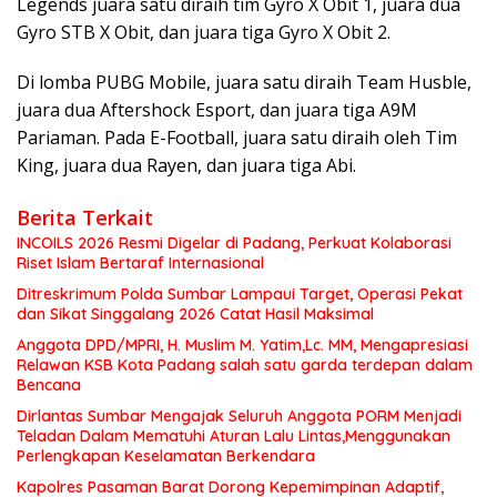
Legends juara satu diraih tim Gyro X Obit 1, juara dua
Gyro STB X Obit, dan juara tiga Gyro X Obit 2.
Di lomba PUBG Mobile, juara satu diraih Team Husble,
juara dua Aftershock Esport, dan juara tiga A9M
Pariaman. Pada E-Football, juara satu diraih oleh Tim
King, juara dua Rayen, dan juara tiga Abi.
Berita Terkait
INCOILS 2026 Resmi Digelar di Padang, Perkuat Kolaborasi
Riset Islam Bertaraf Internasional
Ditreskrimum Polda Sumbar Lampaui Target, Operasi Pekat
dan Sikat Singgalang 2026 Catat Hasil Maksimal
Anggota DPD/MPRI, H. Muslim M. Yatim,Lc. MM, Mengapresiasi
Relawan KSB Kota Padang salah satu garda terdepan dalam
Bencana
Dirlantas Sumbar Mengajak Seluruh Anggota PORM Menjadi
Teladan Dalam Mematuhi Aturan Lalu Lintas,Menggunakan
Perlengkapan Keselamatan Berkendara
Kapolres Pasaman Barat Dorong Kepemimpinan Adaptif,