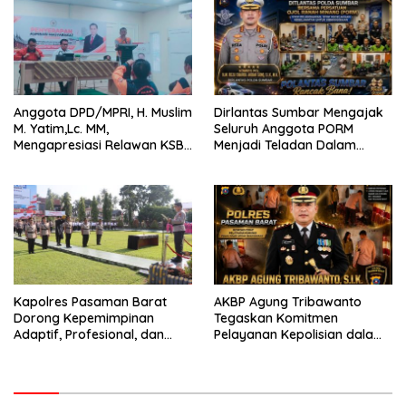
Anggota DPD/MPRI, H. Muslim
Dirlantas Sumbar Mengajak
M. Yatim,Lc. MM,
Seluruh Anggota PORM
Mengapresiasi Relawan KSB
Menjadi Teladan Dalam
Kota Padang salah satu
Mematuhi Aturan Lalu
garda terdepan dalam
Lintas,Menggunakan
Bencana
Perlengkapan Keselamatan
Berkendara
Kapolres Pasaman Barat
AKBP Agung Tribawanto
Dorong Kepemimpinan
Tegaskan Komitmen
Adaptif, Profesional, dan
Pelayanan Kepolisian dalam
Berorientasi Pelayanan
Penanganan Dugaan
Pencurian di Kecamatan
Pasaman