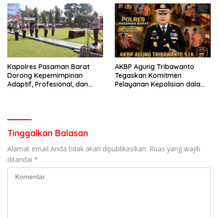
Bencana
Perlengkapan Keselamatan
Berkendara
Kapolres Pasaman Barat
AKBP Agung Tribawanto
Dorong Kepemimpinan
Tegaskan Komitmen
Adaptif, Profesional, dan
Pelayanan Kepolisian dalam
Berorientasi Pelayanan
Penanganan Dugaan
Pencurian di Kecamatan
Pasaman
Tinggalkan Balasan
Alamat email Anda tidak akan dipublikasikan.
Ruas yang wajib
ditandai
*