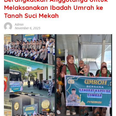
sumbar
Melaksanakan Ibadah Umrah ke
tv
live
Tanah Suci Mekah
Admin
November 6, 2025