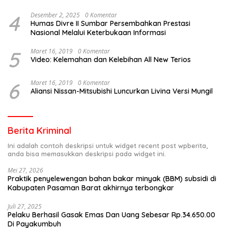
4
Desember 2, 2025
0 Komentar
Humas Divre II Sumbar Persembahkan Prestasi
Nasional Melalui Keterbukaan Informasi
5
Maret 16, 2019
0 Komentar
Video: Kelemahan dan Kelebihan All New Terios
6
Maret 16, 2019
0 Komentar
Aliansi Nissan-Mitsubishi Luncurkan Livina Versi Mungil
Berita Kriminal
Ini adalah contoh deskripsi untuk widget recent post wpberita,
anda bisa memasukkan deskripsi pada widget ini.
Mei 27, 2026
Praktik penyelewengan bahan bakar minyak (BBM) subsidi di
Kabupaten Pasaman Barat akhirnya terbongkar
Juli 27, 2025
Pelaku Berhasil Gasak Emas Dan Uang Sebesar Rp.34.650.00
Di Payakumbuh