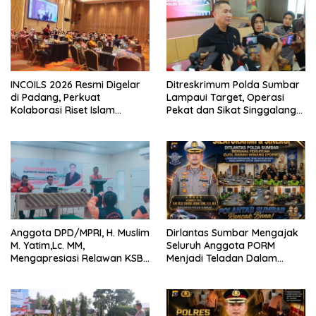
INCOILS 2026 Resmi Digelar
Ditreskrimum Polda Sumbar
di Padang, Perkuat
Lampaui Target, Operasi
Kolaborasi Riset Islam
Pekat dan Sikat Singgalang
Bertaraf Internasional
2026 Catat Hasil Maksimal
Anggota DPD/MPRI, H. Muslim
Dirlantas Sumbar Mengajak
M. Yatim,Lc. MM,
Seluruh Anggota PORM
Mengapresiasi Relawan KSB
Menjadi Teladan Dalam
Kota Padang salah satu
Mematuhi Aturan Lalu
garda terdepan dalam
Lintas,Menggunakan
Bencana
Perlengkapan Keselamatan
Berkendara