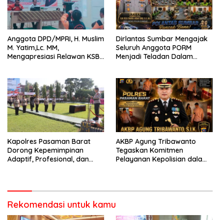
Anggota DPD/MPRI, H. Muslim
Dirlantas Sumbar Mengajak
M. Yatim,Lc. MM,
Seluruh Anggota PORM
Mengapresiasi Relawan KSB
Menjadi Teladan Dalam
Kota Padang salah satu
Mematuhi Aturan Lalu
garda terdepan dalam
Lintas,Menggunakan
Bencana
Perlengkapan Keselamatan
Berkendara
Kapolres Pasaman Barat
AKBP Agung Tribawanto
Dorong Kepemimpinan
Tegaskan Komitmen
Adaptif, Profesional, dan
Pelayanan Kepolisian dalam
Berorientasi Pelayanan
Penanganan Dugaan
Pencurian di Kecamatan
Pasaman
Rekomendasi untuk kamu